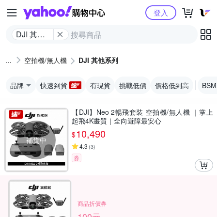
Yahoo購物中心
登入
DJI 其他
系列
空拍機/無人機
DJI 其他系列
品牌
快速到貨
有現貨
挑戰低價
價格低到高
BS
【DJI】Neo 2暢飛套裝 空拍機/無人機 ｜掌上
起飛4K畫質｜全向避障最安心
10,490
$
補貨中
4.3
(
3
)
券
商品折價券
100元