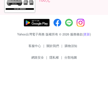
Yahoo台灣電子商務 版權所有 © 2026 服務條款(
更新
)
客服中心
|
關於我們
|
購物須知
網路安全
|
隱私權
|
分類地圖