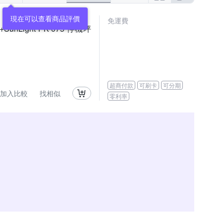
現在可以查看商品評價
免運費
nLight PK-075 停機坪
超商付款
可刷卡
可分期
加入比較
找相似
零利率