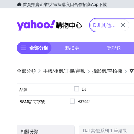
首頁
拍賣
企業/大宗採購入口
合作招商
App下載
Yahoo購物中心
DJI 其他系
列
全部分類
點換券
登記送
手機/相機/耳機/穿戴
攝影機/空拍機
空
DJI
品牌
R37924
BSMI許可字號
品牌名稱
內置記憶體
無光學變焦
空拍機
無
無
1080
4K
儲存媒介
光學變焦
攝影機類型
螢幕尺寸
螢幕類型
錄影品質
DJI 其他系列 1 筆結果
相關分類