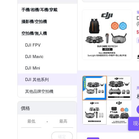
手機/相機/耳機/穿戴
攝影機/空拍機
$
空拍機/無人機
DJI FPV
DJI Mavic
DJI Mini
DJI 其他系列
其他品牌空拍機
價格
-
現
確定