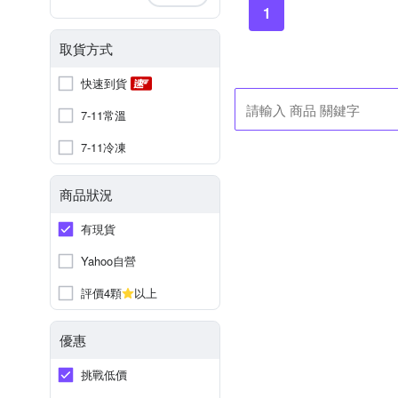
1
取貨方式
快速到貨
7-11常溫
7-11冷凍
商品狀況
有現貨
Yahoo自營
評價4顆
以上
優惠
挑戰低價