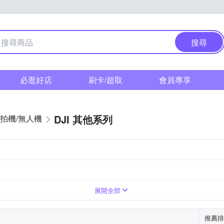
搜尋
必逛好店
刷卡/超取
會員專享
DJI 其他系列
拍機/無人機
展開全部
推薦排