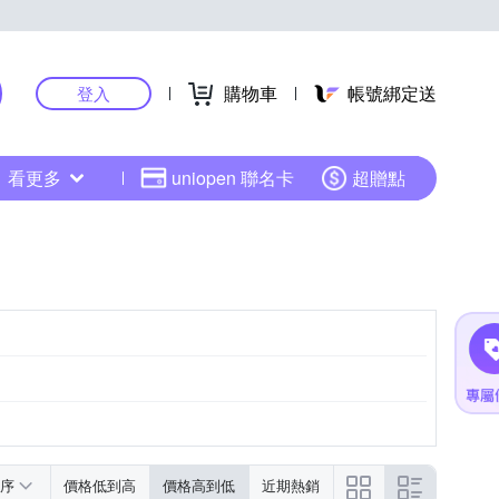
購物車
帳號綁定送
登入
看更多
uniopen 聯名卡
超贈點
序
價格低到高
價格高到低
近期熱銷