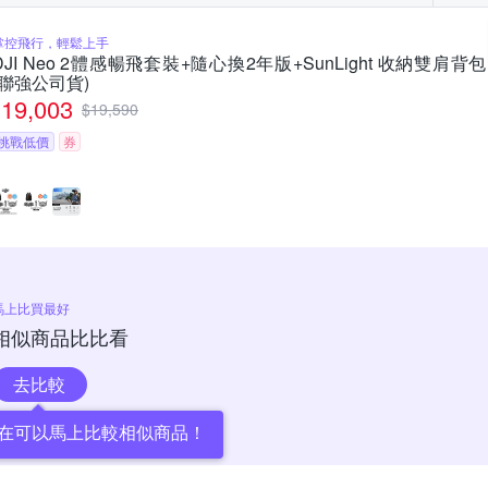
掌控飛行，輕鬆上手
DJI Neo 2體感暢飛套裝+隨心換2年版+SunLight 收納雙肩背包+Su
(聯強公司貨)
19,003
$
19,590
挑戰低價
券
馬上比買最好
相似商品比比看
去比較
在可以馬上比較相似商品！