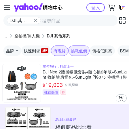
Yahoo購物中心
登入
DJI 其他
系列
空拍機/無人機
DJI 其他系列
品牌
快速到貨
有現貨
挑戰低價
價格低到高
BS
掌控飛行，輕鬆上手
DJI Neo 2體感暢飛套裝+隨心換2年版+SunLig
ht 收納雙肩背包+SunLight PK-075 停機坪 (聯
強公司貨)
19,003
$
$
19,590
挑戰低價
券
馬上比買最好
相似商品比比看