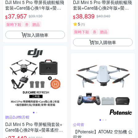
DJI Mini 5 Pro 帶屏長續航暢飛
DJI Mini 5 Pro 帶屏長續航暢飛
套裝+Care隨心換1年版+螢幕
套裝+Care隨心換2年版+螢幕
遙控器鋼化貼+遙控器保護套
遙控器鋼化貼+遙控器保護套
37,957
38,839
$39,130
$40,040
$
$
+遙控器背帶+12030150氣密箱
+遙控器背帶+12030148 收納
(聯強公司貨)
包 (聯強公司貨)
5
限時下殺
券
贈品
(
1
)
限時下殺
券
贈品
加入購物車
加入購物車
贈品DJI鴨舌帽
DJI Mini 5 Pro 帶屏暢飛套裝+
公司貨
Care隨心換2年版+螢幕遙控器
【Potensic】ATOM2 空拍機 公
鋼化貼+遙控器保護套+遙控器
37,442
司貨
$38,600