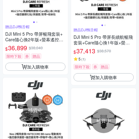
贈品DJI鴨舌帽
贈品DJI鴨舌帽
DJI Mini 5 Pro 帶屏暢飛套裝+
DJI Mini 5 Pro 帶屏長續航暢飛
Care隨心換2年版+螢幕遙控器
套裝+Care隨心換1年版+螢幕
鋼化貼+遙控器保護套+遙控器
36,899
$38,040
遙控器鋼化貼+遙控器保護套
$
37,413
背帶+12030148收納包 (聯強公
$38,570
$
+遙控器背帶+12030148 收納
司貨)
限時下殺
券
贈品
包 (公司貨)
5
(
1
)
加入購物車
限時下殺
券
贈品
加入購物車
補貨中
補貨中