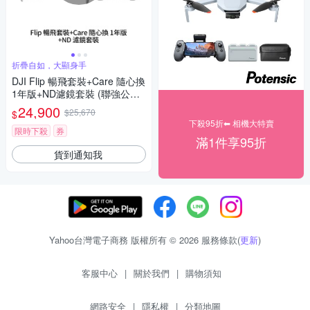
折疊自如，大顯身手
DJI Flip 暢飛套裝+Care 隨心換
1年版+ND濾鏡套裝 (聯強公司
貨)
24,900
$25,670
$
下殺95折⬅︎ 相機大特賣
限時下殺
券
滿1件享95折
貨到通知我
Yahoo台灣電子商務 版權所有 © 2026 服務條款(
更新
)
客服中心
|
關於我們
|
購物須知
網路安全
|
隱私權
|
分類地圖