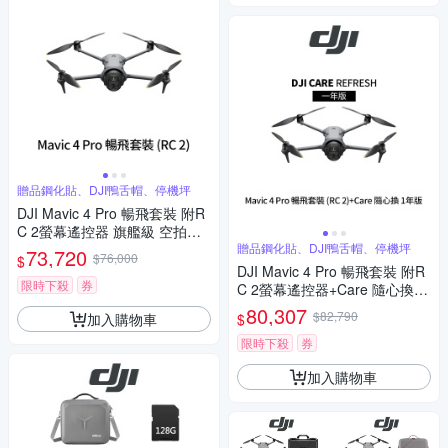
贈品鋼化貼、DJI鴨舌帽、停機坪
DJI Mavic 4 Pro 暢飛套裝 附R
C 2螢幕遙控器 旗艦級 空拍機
(聯強公司貨)
贈品鋼化貼、DJI鴨舌帽、停機坪
73,720
$76,000
$
DJI Mavic 4 Pro 暢飛套裝 附R
限時下殺
券
C 2螢幕遙控器+Care 隨心換 1
年版 (聯強公司貨)
80,307
$82,790
加入購物車
$
限時下殺
券
加入購物車