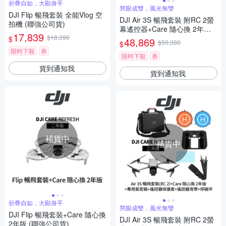
折疊自如，大顯身手
慧眼成雙，風光無雙
DJI Flip 暢飛套裝 全能Vlog 空
DJI Air 3S 暢飛套裝 附RC 2螢
拍機 (聯強公司貨)
幕遙控器+Care 隨心換 2年版
17,839
$18,390
(聯強公司貨)
$
48,869
$50,380
$
限時下殺
券
限時下殺
券
貨到通知我
貨到通知我
補貨中
補貨中
折疊自如，大顯身手
慧眼成雙，風光無雙
DJI Flip 暢飛套裝+Care 隨心換
DJI Air 3S 暢飛套裝 附RC 2螢
2年版 (聯強公司貨)