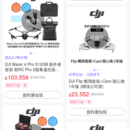
補貨中
補貨中
贈品DJI鴨舌帽
DJI Mavic 4 Pro 512GB 創作者
套裝 附RC Pro 2螢幕遙控器
+專用氣密箱+遙控器鋼化貼+遙
折疊自如，大顯身手
103,558
$106,760
$
控器背帶+110cm停機坪+DJI雙
DJI Flip 暢飛套裝+Care 隨心換
肩後背包 (聯強公司貨)
限時下殺
券
1年版 (聯強公司貨)
23,552
$24,280
貨到通知我
$
限時下殺
券
貨到通知我