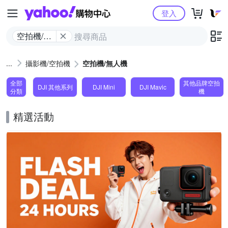
Yahoo購物中心
登入
空拍機/無
人機
攝影機/空拍機
空拍機/無人機
全部
其他品牌空拍
DJI 其他系列
DJI Mini
DJI Mavic
分類
機
精選活動