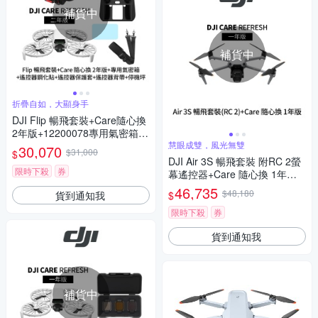
補貨中
補貨中
折疊自如，大顯身手
DJI Flip 暢飛套裝+Care隨心換
2年版+12200078專用氣密箱
+遙控器保護套+遙控器鋼化貼+
慧眼成雙，風光無雙
30,070
$31,000
$
SP-850遙控器背帶+SunLight P
DJI Air 3S 暢飛套裝 附RC 2螢
K-075停機坪 (聯強公司貨)
限時下殺
券
幕遙控器+Care 隨心換 1年版
(聯強公司貨)
46,735
$48,180
貨到通知我
$
限時下殺
券
貨到通知我
補貨中