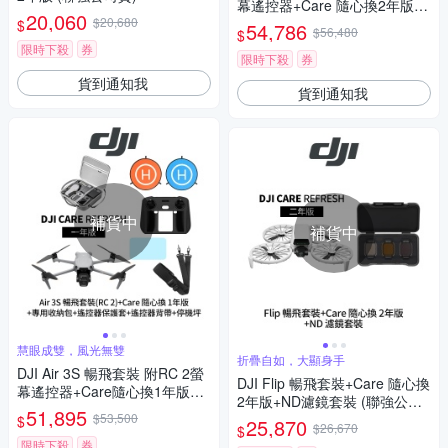
幕遙控器+Care 隨心換2年版+1
20,060
$20,680
154931專用氣密箱+遙控器保
$
54,786
$56,480
$
護套+遙控器鋼化貼+SP-850遙
限時下殺
券
控器背帶+110cm停機坪 (聯強
限時下殺
券
公司貨)
貨到通知我
貨到通知我
補貨中
補貨中
慧眼成雙，風光無雙
折疊自如，大顯身手
DJI Air 3S 暢飛套裝 附RC 2螢
DJI Flip 暢飛套裝+Care 隨心換
幕遙控器+Care隨心換1年版+1
2年版+ND濾鏡套裝 (聯強公司
154924專用收納包+遙控器保
51,895
$53,500
貨)
$
25,870
護套+遙控器鋼化貼+SP-850遙
$26,670
$
控器背帶+110cm停機坪(聯強
限時下殺
券