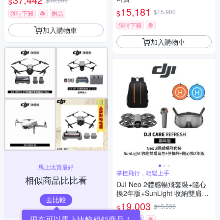
$
背帶+12030150氣密箱 (聯強公
15,181
$15,980
$
司貨)
限時下殺
券
贈品
限時下殺
券
加入購物車
加入購物車
馬上比買最好
掌控飛行，輕鬆上手
相似商品比比看
DJI Neo 2體感暢飛套裝+隨心
換2年版+SunLight 收納雙肩背
去比較
包+SunLight PK-075 停機坪
19,003
$19,590
$
(聯強公司貨)
現在可以馬上比較相似商品！
挑戰低價
券