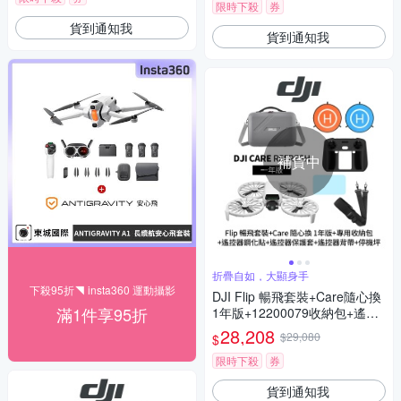
限時下殺
券
公司貨)
貨到通知我
貨到通知我
補貨中
折疊自如，大顯身手
下殺95折◥ insta360 運動攝影
DJI Flip 暢飛套裝+Care隨心換
滿1件享95折
1年版+12200079收納包+遙控
器保護套+遙控器鋼化貼+SP-85
28,208
$29,080
$
0遙控器背帶+SunLight PK-075
75cm停機坪 (聯強公司貨)
限時下殺
券
貨到通知我