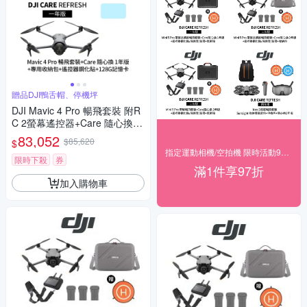
贈品DJI鴨舌帽、停機坪
DJI Mavic 4 Pro 暢飛套裝 附R
C 2螢幕遙控器+Care 隨心換 1
年版+12020058專用收納包+遙
83,052
$85,620
$
控器鋼化貼+128G記憶卡 (聯強
指定運動相機/空拍機 限時活動97折◥ 下殺
公司貨)
限時下殺
券
滿1件享97折
加入購物車