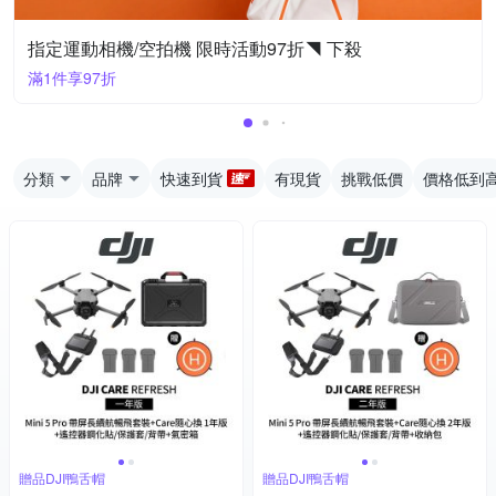
指定運動相機/空拍機 限時活動97折◥ 下殺
滿1件享97折
分類
品牌
快速到貨
有現貨
挑戰低價
價格低到
贈品DJI鴨舌帽
贈品DJI鴨舌帽