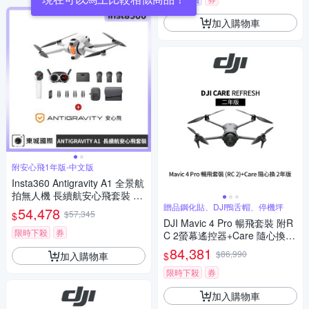
加入購物車
附安心飛1年版-中文版
Insta360 Antigravity A1 全景航
拍無人機 長續航安心飛套裝 東
城代理公司貨
贈品鋼化貼、DJI鴨舌帽、停機坪
54,478
$57,345
$
DJI Mavic 4 Pro 暢飛套裝 附R
限時下殺
券
C 2螢幕遙控器+Care 隨心換 2
年版 (聯強公司貨)
84,381
$86,990
加入購物車
$
限時下殺
券
加入購物車