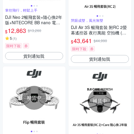
掌控飛行，輕鬆上手
DJI Neo 2暢飛套裝+隨心換2年
慧眼成雙，風光無雙
版+NITECORE BB nano 電動
DJI Air 3S 暢飛套裝 附RC 2螢
氣吹+遙控器保護套+SP-550遙
12,863
$13,260
$
幕遙控器 夜行萬能 空拍機 (聯
控器背帶+SunLight PK-075 75
強公司貨)
cm停機坪 (聯強公司貨)
5
(
1
)
43,641
$44,990
$
限時下殺
券
限時下殺
券
貨到通知我
貨到通知我
補貨中
補貨中