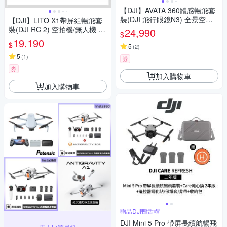
【DJI】AVATA 360體感暢飛套
裝(DJI 飛行眼鏡N3) 全景空拍
【DJI】LITO X1帶屏組暢飛套
機/無人機
裝(DJI RC 2) 空拍機/無人機 ｜
24,990
$
免註冊｜自帶內存
19,190
$
5
(
2
)
5
(
1
)
券
券
加入購物車
加入購物車
贈品DJI鴨舌帽
DJI Mini 5 Pro 帶屏長續航暢飛