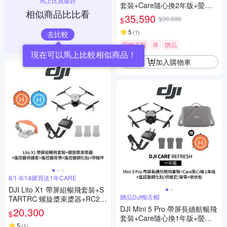
馬上比買最好
套裝+Care隨心換2年版+螢幕
相似商品比比看
遙控器鋼化貼+遙控器保護套
35,590
$36,690
$
+遙控器背帶+12030148 收納
包 (聯強公司貨)
5
(
1
)
去比較
限時下殺
券
贈品
現在可以馬上比較相似商品！
加入購物車
8/1-8/14購買送1年CARE
DJI Lito X1 帶屏組暢飛套裝+S
贈品DJI鴨舌帽
TARTRC 螺旋槳束槳器+RC2遙
控器保護套/背帶/鋼化貼+SunLi
DJI Mini 5 Pro 帶屏長續航暢飛
20,300
$
ght PK-075 停機坪 (公司貨)
套裝+Care隨心換1年版+螢幕
5
(
1
)