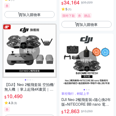
遙控器鋼化貼+遙控器保護套
34,164
$35,220
$
+遙控器背帶+12030148 收納
券
包 (公司貨)
5
(
1
)
加入購物車
限時下殺
券
贈品
加入購物車
補貨中
補貨中
【DJI】Neo 2暢飛套裝 空拍機/
無人機 ｜掌上起飛4K畫質｜全
向避障最安心
掌控飛行，輕鬆上手
10,490
$
DJI Neo 2暢飛套裝+隨心換2年
4.3
(
3
)
版+NITECORE BB nano 電動
氣吹+遙控器保護套+SP-550遙
券
12,863
$13,260
$
控器背帶+SunLight PK-075 75