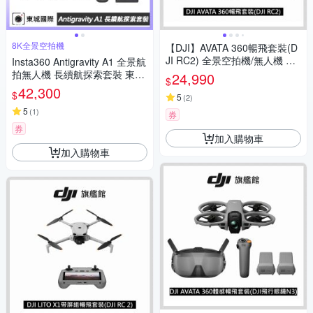
8K全景空拍機
【DJI】AVATA 360暢飛套裝(D
JI RC2) 全景空拍機/無人機 ｜
Insta360 Antigravity A1 全景航
一英吋旗艦影像
拍無人機 長續航探索套裝 東城
24,990
$
代理公司貨
42,300
$
5
(
2
)
5
(
1
)
券
券
加入購物車
加入購物車