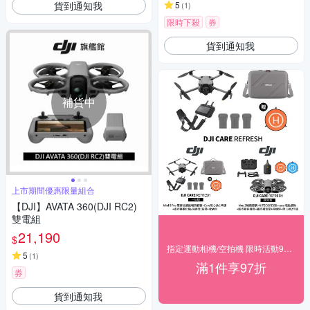
貨到通知我
cm停機坪 (聯強公司貨)
5
(
1
)
限時下殺
券
貨到通知我
補貨中
上市期間優惠限量組合
【DJI】AVATA 360(DJI RC2)
雙電組
21,190
$
指定運動相機/空拍機 限時活動97折◥ 下殺
5
(
1
)
滿1件享97折
券
貨到通知我