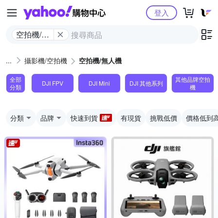
Yahoo購物中心
登入
空拍機/無
人機
攝影機/空拍機
空拍機/無人機
全部
其他品牌空拍
DJI FPV
DJI Mini
DJI 其他系列
分類
機
分類
品牌
快速到貨
有現貨
挑戰低價
價格低到