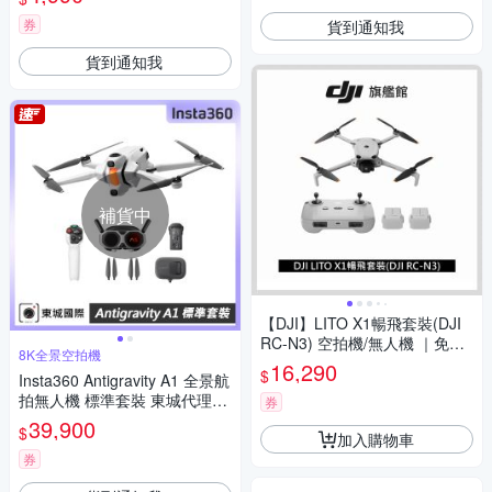
券
貨到通知我
貨到通知我
補貨中
【DJI】LITO X1暢飛套裝(DJI
RC-N3) 空拍機/無人機 ｜免註
8K全景空拍機
冊｜全向避障
16,290
$
Insta360 Antigravity A1 全景航
拍無人機 標準套裝 東城代理公
券
司貨
39,900
$
加入購物車
券