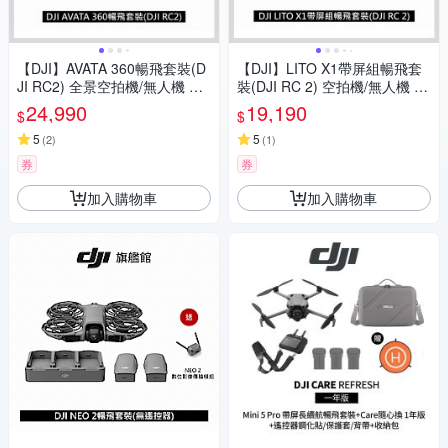
【DJI】AVATA 360暢飛套裝(D
【DJI】LITO X1帶屏組暢飛套
JI RC2) 全景空拍機/無人機 ｜
裝(DJI RC 2) 空拍機/無人機 ｜
一英吋旗艦影像
免註冊｜自帶內存
24,990
19,190
$
$
5
5
(
2
)
(
1
)
券
券
加入購物車
加入購物車