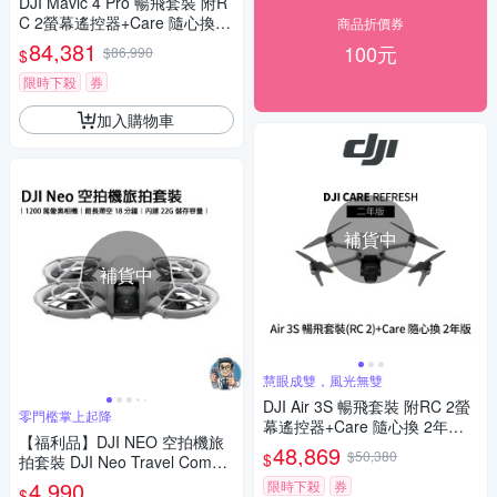
DJI Mavic 4 Pro 暢飛套裝 附R
C 2螢幕遙控器+Care 隨心換 2
商品折價券
年版 (聯強公司貨)
84,381
100元
$86,990
$
限時下殺
券
加入購物車
補貨中
補貨中
慧眼成雙，風光無雙
DJI Air 3S 暢飛套裝 附RC 2螢
零門檻掌上起降
幕遙控器+Care 隨心換 2年版
【福利品】DJI NEO 空拍機旅
(聯強公司貨)
48,869
$50,380
$
拍套裝 DJI Neo Travel Combo
原廠公司貨
4,990
限時下殺
券
$