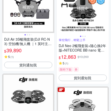
補貨中
補貨中
DJI Air 3S暢飛套裝(DJI RC-N
掌控飛行，輕鬆上手
3) 空拍機/無人機 ｜1 英吋主鏡
DJI Neo 2暢飛套裝+隨心換2年
頭
39,890
版+NITECORE BB nano 電動
$
氣吹+遙控器保護套+SP-550遙
12,863
5
$13,260
(
1
)
$
控器背帶+SunLight PK-075 75
cm停機坪 (聯強公司貨)
5
(
1
)
貨到通知我
限時下殺
券
貨到通知我