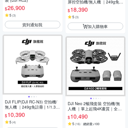
裝 (DJI RC2)
屏控空拍機/無人機 ｜249g免註
26,900
冊 | 1/1.3英吋鏡頭｜脫控飛行
18,390
$
$
多元玩法 | 全包可折疊槳保設計
5
(
3
)
5
(
3
)
貨到通知我
加入購物車
DJI FLIP(DJI RC-N3) 空拍機/
DJI Neo 2暢飛套裝 空拍機/無
無人機 ｜249g免註冊 | 1/1.3英
人機 ｜掌上起飛4K畫質｜全向
吋鏡頭｜脫控飛行多元玩法 | 全
10,390
避障最安心
10,490
$
$
包可折疊槳保設計
5
(
4
)
5
(
16
)
總銷量>100