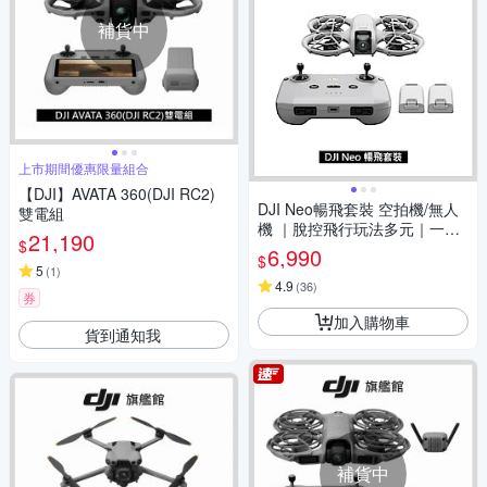
補貨中
上市期間優惠限量組合
【DJI】AVATA 360(DJI RC2)
DJI Neo暢飛套裝 空拍機/無人
雙電組
機 ｜脫控飛行玩法多元｜一鍵
21,190
$
起飛新手必備
6,990
$
5
(
1
)
4.9
(
36
)
券
加入購物車
貨到通知我
補貨中