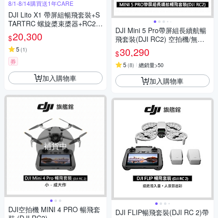
8/1-8/14購買送1年CARE
DJI Lito X1 帶屏組暢飛套裝+S
TARTRC 螺旋槳束槳器+RC2遙
DJI Mini 5 Pro帶屏組長續航暢
控器保護套/背帶/鋼化貼+SunLi
20,300
$
飛套裝(DJI RC2) 空拍機/無人
ght PK-075 停機坪 (公司貨)
機
5
30,290
(
1
)
$
券
5
(
8
)
總銷量>50
加入購物車
加入購物車
補貨中
DJI空拍機 MINI 4 PRO 暢飛套
DJI FLIP暢飛套裝(DJI RC 2)帶