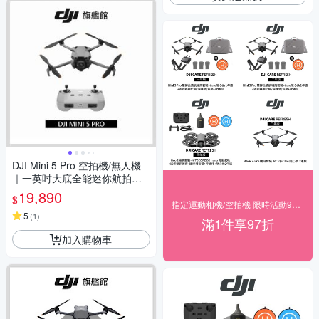
DJI Mini 5 Pro 空拍機/無人機
｜一英吋大底全能迷你航拍機
｜夜景級全向主動避障
19,890
$
指定運動相機/空拍機 限時活動97折◥ 下殺
5
(
1
)
滿1件享97折
加入購物車