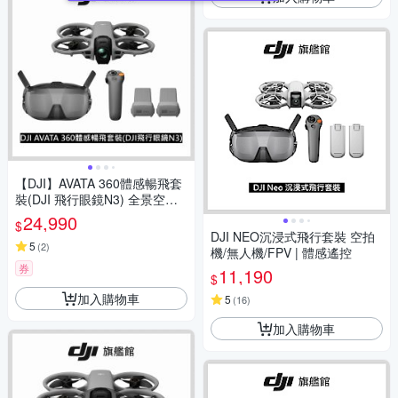
【DJI】AVATA 360體感暢飛套
裝(DJI 飛行眼鏡N3) 全景空拍
機/無人機
24,990
$
DJI NEO沉浸式飛行套裝 空拍
5
(
2
)
機/無人機/FPV | 體感遙控
券
11,190
$
加入購物車
5
(
16
)
加入購物車