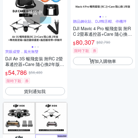
補貨中
贈品鋼化貼、DJI鴨舌帽、停機坪
DJI Mavic 4 Pro 暢飛套裝 附R
C 2螢幕遙控器+Care 隨心換 1
年版 (聯強公司貨)
80,307
$82,790
$
限時下殺
券
慧眼成雙，風光無雙
DJI Air 3S 暢飛套裝 附RC 2螢
加入購物車
幕遙控器+Care 隨心換2年版+1
154931專用氣密箱+遙控器保
54,786
$56,480
$
護套+遙控器鋼化貼+SP-850遙
控器背帶+110cm停機坪 (聯強
限時下殺
券
公司貨)
貨到通知我