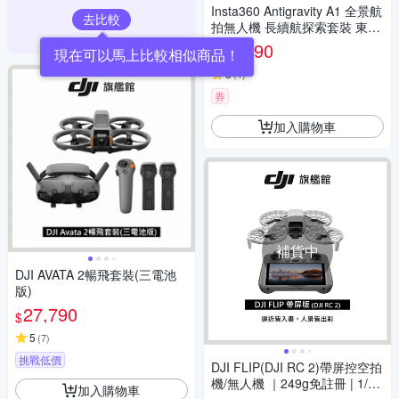
Insta360 Antigravity A1 全景航
去比較
拍無人機 長續航探索套裝 東城
代理公司貨
52,990
現在可以馬上比較相似商品！
$
5
(
1
)
券
加入購物車
補貨中
DJI AVATA 2暢飛套裝(三電池
版)
27,790
$
5
(
7
)
挑戰低價
DJI FLIP(DJI RC 2)帶屏控空拍
機/無人機 ｜249g免註冊 | 1/1.
加入購物車