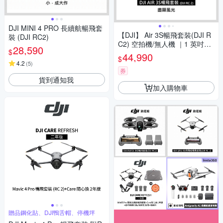
DJI MINI 4 PRO 長續航暢飛套
【DJI】 Air 3S暢飛套裝(DJI R
裝 (DJI RC2)
C2) 空拍機/無人機 ｜1 英吋主
28,590
$
鏡頭｜避障升級
44,990
$
4.2
(
5
)
券
貨到通知我
加入購物車
贈品鋼化貼、DJI鴨舌帽、停機坪