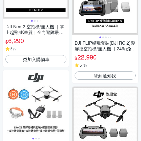
補貨中
DJI Neo 2 空拍機/無人機 ｜掌
上起飛4K畫質｜全向避障最安
心
6,290
$
DJI FLIP暢飛套裝(DJI RC 2)帶
屏控空拍機/無人機 ｜249g免註
5
(
2
)
冊 | 1/1.3英吋鏡頭｜脫控飛行
22,990
$
加入購物車
多元玩法 | 全包可折疊槳保設計
5
(
8
)
貨到通知我