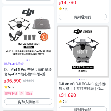
3英吋鏡頭｜脫控飛行多元玩法
14,790
$
| 全包可折疊槳保設計
5
(
1
)
貨到通知我
補貨中
贈品DJI鴨舌帽
DJI Mini 5 Pro 帶屏長續航暢飛
套裝+Care隨心換2年版+螢幕
遙控器鋼化貼+遙控器保護套
35,590
$36,690
$
+遙控器背帶+12030148 收納
DJI Air 3S(DJI RC-N3) 空拍機/
包 (聯強公司貨)
5
(
1
)
無人機 ｜1 英吋主鏡頭｜低光
全向避障
限時下殺
券
贈品
31,690
$
加入購物車
5
(
1
)
貨到通知我