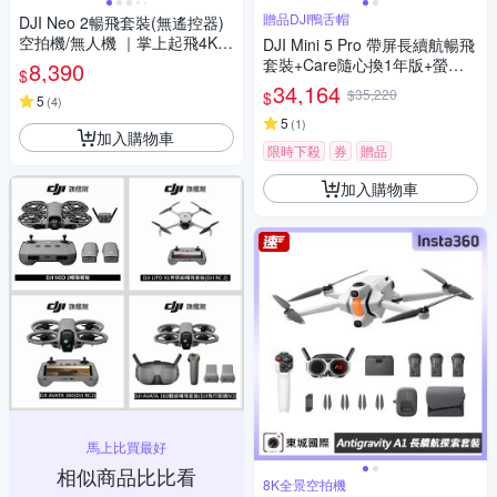
贈品DJI鴨舌帽
DJI Neo 2暢飛套裝(無遙控器)
空拍機/無人機 ｜掌上起飛4K畫
DJI Mini 5 Pro 帶屏長續航暢飛
質｜全向避障最安心
套裝+Care隨心換1年版+螢幕
8,390
$
遙控器鋼化貼+遙控器保護套
34,164
$35,220
$
5
(
4
)
+遙控器背帶+12030148 收納
包 (公司貨)
5
(
1
)
加入購物車
限時下殺
券
贈品
加入購物車
馬上比買最好
相似商品比比看
8K全景空拍機