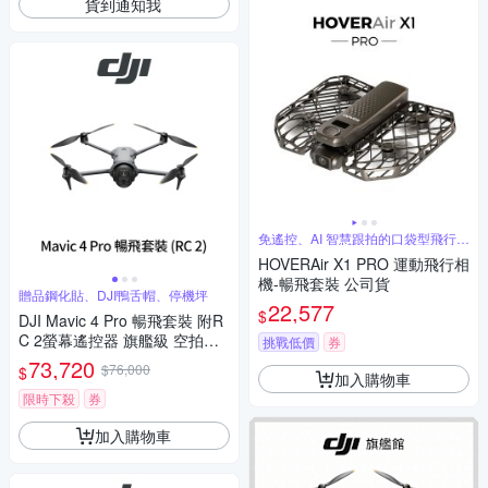
貨到通知我
免遙控、AI 智慧跟拍的口袋型飛行相
機
HOVERAir X1 PRO 運動飛行相
機-暢飛套裝 公司貨
贈品鋼化貼、DJI鴨舌帽、停機坪
22,577
$
DJI Mavic 4 Pro 暢飛套裝 附R
C 2螢幕遙控器 旗艦級 空拍機
挑戰低價
券
(聯強公司貨)
73,720
$76,000
$
加入購物車
限時下殺
券
加入購物車