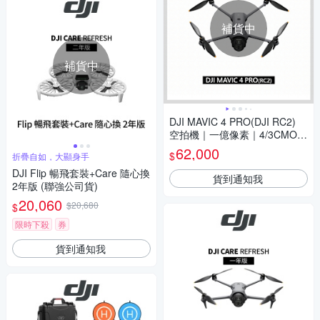
補貨中
補貨中
DJI MAVIC 4 PRO(DJI RC2)
空拍機｜一億像素｜4/3CMOS
哈蘇
62,000
$
折疊自如，大顯身手
DJI Flip 暢飛套裝+Care 隨心換
貨到通知我
2年版 (聯強公司貨)
20,060
$20,680
$
限時下殺
券
貨到通知我