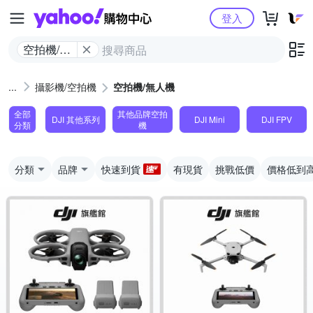
Yahoo購物中心
登入
空拍機/無
人機
攝影機/空拍機
空拍機/無人機
全部
其他品牌空拍
DJI 其他系列
DJI Mini
DJI FPV
分類
機
分類
品牌
快速到貨
有現貨
挑戰低價
價格低到