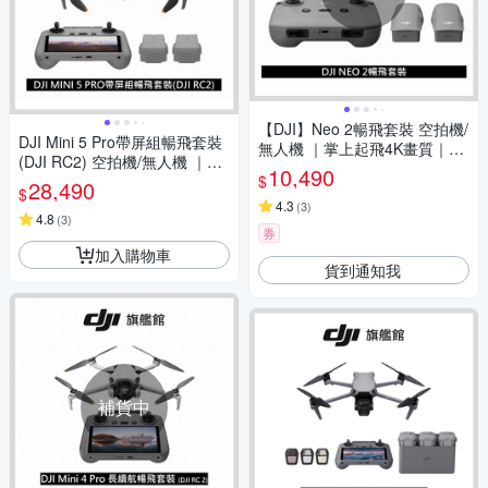
【DJI】Neo 2暢飛套裝 空拍機/
DJI Mini 5 Pro帶屏組暢飛套裝
無人機 ｜掌上起飛4K畫質｜全
(DJI RC2) 空拍機/無人機 ｜一
向避障最安心
10,490
$
英吋大底
28,490
$
4.3
(
3
)
4.8
(
3
)
券
加入購物車
貨到通知我
補貨中