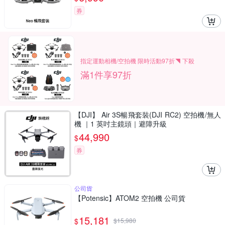
券
指定運動相機/空拍機 限時活動97折◥ 下殺
滿1件享97折
【DJI】 Air 3S暢飛套裝(DJI RC2) 空拍機/無人
機 ｜1 英吋主鏡頭｜避障升級
44,990
$
券
公司貨
【Potensic】ATOM2 空拍機 公司貨
15,181
$
$
15,980