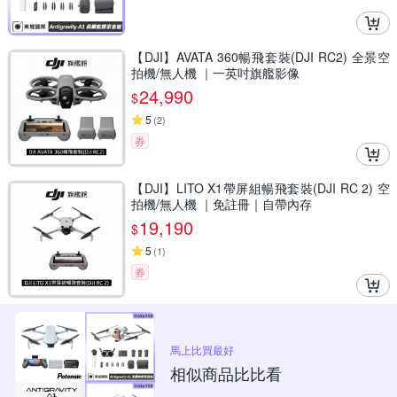
【DJI】AVATA 360暢飛套裝(DJI RC2) 全景空
拍機/無人機 ｜一英吋旗艦影像
24,990
$
5
(
2
)
券
【DJI】LITO X1帶屏組暢飛套裝(DJI RC 2) 空
拍機/無人機 ｜免註冊｜自帶內存
19,190
$
5
(
1
)
券
馬上比買最好
相似商品比比看