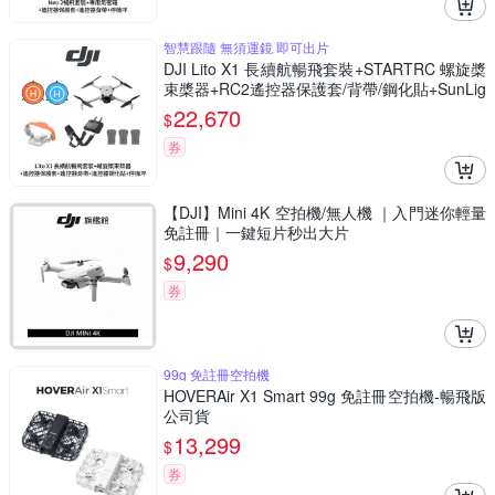
智慧跟隨 無須運鏡 即可出片
DJI Lito X1 長續航暢飛套裝+STARTRC 螺旋槳
束槳器+RC2遙控器保護套/背帶/鋼化貼+SunLig
ht PK-075 停機坪 (公司貨)
22,670
$
券
【DJI】Mini 4K 空拍機/無人機 ｜入門迷你輕量
免註冊｜一鍵短片秒出大片
9,290
$
券
99g 免註冊空拍機
HOVERAir X1 Smart 99g 免註冊空拍機-暢飛版
公司貨
13,299
$
券