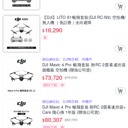
【DJI】LITO X1暢飛套裝(DJI RC-N3) 空拍機/
無人機 ｜免註冊｜全向避障
16,290
$
券
贈品鋼化貼、DJI鴨舌帽、停機坪
DJI Mavic 4 Pro 暢飛套裝 附RC 2螢幕遙控器
旗艦級 空拍機 (聯強公司貨)
73,720
$
$
76,000
限時下殺
券
贈品鋼化貼、DJI鴨舌帽、停機坪
DJI Mavic 4 Pro 暢飛套裝 附RC 2螢幕遙控器+
Care 隨心換 1年版 (聯強公司貨)
80,307
$
$
82,790
限時下殺
券