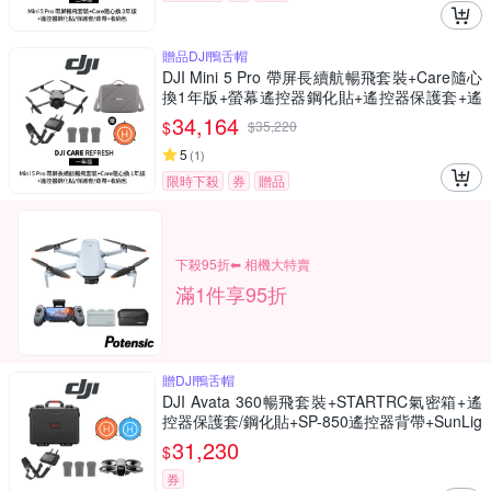
贈品DJI鴨舌帽
DJI Mini 5 Pro 帶屏長續航暢飛套裝+Care隨心
換1年版+螢幕遙控器鋼化貼+遙控器保護套+遙
控器背帶+12030148 收納包 (公司貨)
34,164
$
$
35,220
5
(
1
)
限時下殺
券
贈品
下殺95折⬅︎ 相機大特賣
滿1件享95折
贈DJI鴨舌帽
DJI Avata 360暢飛套裝+STARTRC氣密箱+遙
控器保護套/鋼化貼+SP-850遙控器背帶+SunLig
ht PK-075 75cm停機坪 (公司貨)
31,230
$
券