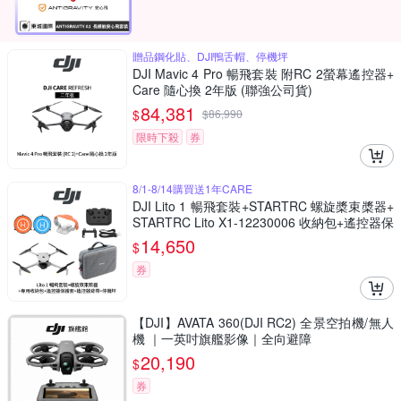
贈品鋼化貼、DJI鴨舌帽、停機坪
DJI Mavic 4 Pro 暢飛套裝 附RC 2螢幕遙控器+
Care 隨心換 2年版 (聯強公司貨)
84,381
$
$
86,990
限時下殺
券
8/1-8/14購買送1年CARE
DJI Lito 1 暢飛套裝+STARTRC 螺旋槳束槳器+
STARTRC Lito X1-12230006 收納包+遙控器保
護套/背帶+SunLight PK-075 停機坪 (公司貨)
14,650
$
券
【DJI】AVATA 360(DJI RC2) 全景空拍機/無人
機 ｜一英吋旗艦影像｜全向避障
20,190
$
券