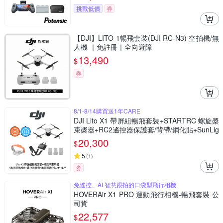
挑戰低價
券
【DJI】LITO 1暢飛套裝(DJI RC-N3) 空拍機/無
人機 ｜免註冊｜全向避障
13,490
$
券
8/1-8/14購買送1年CARE
DJI Lito X1 帶屏組暢飛套裝+STARTRC 螺旋槳
束槳器+RC2遙控器保護套/背帶/鋼化貼+SunLig
ht PK-075 停機坪 (公司貨)
20,300
$
5
(
1
)
券
免遙控、AI 智慧跟拍的口袋型飛行相機
HOVERAir X1 PRO 運動飛行相機-暢飛套裝 公
司貨
22,577
$