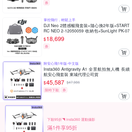
券
掌控飛行，輕鬆上手
DJI Neo 2體感暢飛套裝+隨心換2年版+START
RC NEO 2-12050059 收納包+SunLight PK-07
5 停機坪 (聯強公司貨)
18,699
$
券
附安心飛1年版-中文版
Insta360 Antigravity A1 全景航拍無人機 長續
航安心飛套裝 東城代理公司貨
45,587
$
$
47,986
限時下殺
券
下殺95折◥ insta360 運動攝影
滿1件享95折