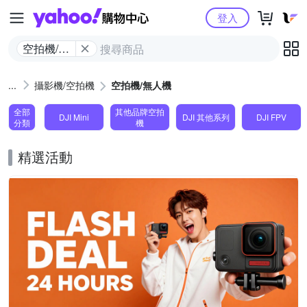
Yahoo購物中心
登入
空拍機/無
人機
攝影機/空拍機
空拍機/無人機
全部
其他品牌空拍
DJI Mini
DJI 其他系列
DJI FPV
分類
機
精選活動