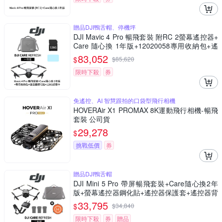
贈品DJI鴨舌帽、停機坪
DJI Mavic 4 Pro 暢飛套裝 附RC 2螢幕遙控器+
Care 隨心換 1年版+12020058專用收納包+遙
控器鋼化貼+128G記憶卡 (聯強公司貨)
83,052
$
$
85,620
限時下殺
券
免遙控、AI 智慧跟拍的口袋型飛行相機
HOVERAir X1 PROMAX 8K運動飛行相機-暢飛
套裝 公司貨
29,278
$
挑戰低價
券
贈品DJI鴨舌帽
DJI Mini 5 Pro 帶屏暢飛套裝+Care隨心換2年
版+螢幕遙控器鋼化貼+遙控器保護套+遙控器背
帶+12030148收納包 (聯強公司貨)
33,795
$
$
34,840
限時下殺
券
贈品