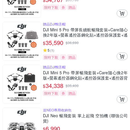
$
限時下殺
券
贈品
贈品DJI鴨舌帽
DJI Mini 5 Pro 帶屏長續航暢飛套裝+Care隨心
換2年版+螢幕遙控器鋼化貼+遙控器保護套+遙
控器背帶+12030148 收納包 (聯強公司貨)
35,590
$
$
36,690
5
(
1
)
限時下殺
券
贈品
贈品DJI鴨舌帽
DJI Mini 5 Pro 帶屏暢飛套裝+Care隨心換2年
版+螢幕遙控器鋼化貼+遙控器保護套+遙控器背
帶+12030150氣密箱 (聯強公司貨)
34,338
$
$
35,400
限時下殺
券
贈品
送NEO專用收納包
DJI Neo 暢飛套裝 掌上起飛 空拍機 (聯強公司
貨)
6,990
$