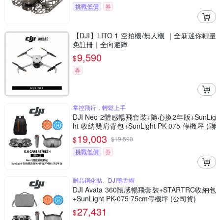
挑戰低價
券
【DJI】LITO 1 空拍機/無人機 ｜全新迷你輕量
免註冊｜全向避障
9,590
$
券
掌控飛行，輕鬆上手
DJI Neo 2體感暢飛套裝+隨心換2年版+SunLig
ht 收納雙肩背包+SunLight PK-075 停機坪 (聯
強公司貨)
19,003
$
$
19,590
挑戰低價
券
贈品鋼化貼、DJI鴨舌帽
DJI Avata 360體感暢飛套裝+STARTRC收納包
+SunLight PK-075 75cm停機坪 (公司貨)
27,431
$