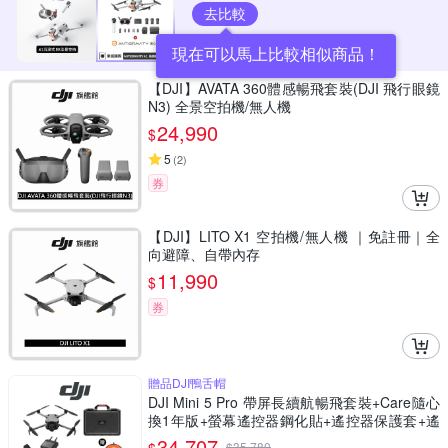
去比較
現在可以馬上比較相似商品！
【DJI】AVATA 360體感暢飛套裝(DJI 飛行眼鏡
N3) 全景空拍機/無人機
24,990
$
5
(
2
)
券
【DJI】LITO X1 空拍機/無人機 ｜免註冊｜全
向避障、自帶內存
11,990
$
券
贈品DJI鴨舌帽
DJI Mini 5 Pro 帶屏長續航暢飛套裝+Care隨心
換1年版+螢幕遙控器鋼化貼+遙控器保護套+遙
控器背帶+12030150氣密箱 (聯強公司貨)
34,707
$
35,780