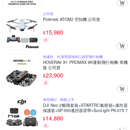
公司貨
Potensic ATOM2 空拍機 公司貨
15,980
$
券
免遙控、AI 智慧跟拍的口袋型飛行相機
HOVERAir X1 PROMAX 8K運動飛行相機-單機
版 公司貨
23,900
$
券
掌控飛行，輕鬆上手
DJI Neo 2暢飛套裝+STARTRC氣密箱+遙控器
保護套+SP-550遙控器背帶+SunLight PK-075 7
5cm停機坪 (公司貨)
14,880
$
券