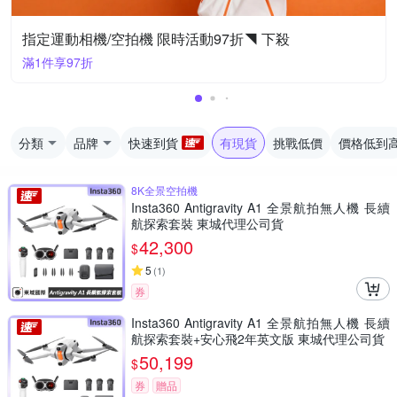
指定運動相機/空拍機 限時活動97折◥ 下殺
滿1件享97折
分類
品牌
快速到貨
有現貨
挑戰低價
價格低到
8K全景空拍機
Insta360 Antigravity A1 全景航拍無人機 長續
航探索套裝 東城代理公司貨
42,300
$
5
(
1
)
券
Insta360 Antigravity A1 全景航拍無人機 長續
航探索套裝+安心飛2年英文版 東城代理公司貨
50,199
$
券
贈品