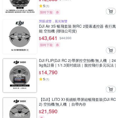
司貨)
5
(
1
)
限時下殺
券
慧眼成雙，風光無雙
DJI Air 3S 暢飛套裝 附RC 2螢幕遙控器 夜行萬
能 空拍機 (聯強公司貨)
補貨中
43,641
$
$
44,990
限時下殺
券
DJI FLIP(DJI RC 2)帶屏控空拍機/無人機 ｜24
9g免註冊 | 1/1.3英吋鏡頭｜脫控飛行多元玩法 |
全包可折疊槳保設計
14,790
$
補貨中
5
(
1
)
【DJI】LITO X1長續航帶屏組暢飛套裝(DJI RC
2) 空拍機/無人機 ｜自帶內存
21,590
$
補貨中
券