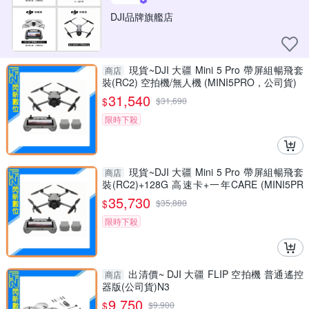
DJI品牌旗艦店
現貨~DJI 大疆 Mini 5 Pro 帶屏組暢飛套
商店
裝(RC2) 空拍機/無人機 (MINI5PRO，公司貨)
31,540
$
$
31,690
限時下殺
現貨~DJI 大疆 Mini 5 Pro 帶屏組暢飛套
商店
裝(RC2)+128G 高速卡+一年CARE (MINI5PR
O，公司貨)空拍機/無人機
35,730
$
$
35,880
限時下殺
出清價~ DJI 大疆 FLIP 空拍機 普通遙控
商店
器版(公司貨)N3
9,750
$
$
9,900