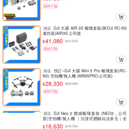
限時下殺
DJI 大疆 AIR 3S 暢飛套裝(附DJI RC-N3
商店
遙控器)AIR3S 公司貨
41,080
$
$
41,230
限時下殺
預訂~DJI 大疆 Mini 5 Pro 暢飛套裝(RC-
商店
N3) 空拍機/無人機 (MINI5PRO,公司貨)
28,330
$
$
28,480
限時下殺
DJI Neo 2 體感暢飛套裝 (NEO2，公司
商店
貨)空拍機/無人機 ｜沉浸式體驗玩法多元｜全
向避障最安心
16,630
$
$
16,780