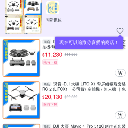
閃新數位
DJI Neo 2 暢飛套裝 (NEO2，公司貨)空
現在可以追蹤你喜愛的商店！
商店
拍機/無人機 ｜掌上起飛4K畫質｜全向避障最安
心
11,230
$
$
11,380
限時下殺
現貨~DJI 大疆 LITO X1 帶屏組暢飛套裝
商店
RC 2 (LITOX1，公司貨) 空拍機 / 無人機 ｜免
註冊｜
20,130
$
$
20,280
限時下殺
DJI 大疆 Mavic 4 Pro 512G創作者套裝
商店