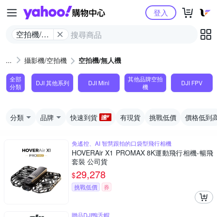
Yahoo購物中心
登入
空拍機/無
人機
攝影機/空拍機
空拍機/無人機
全部
其他品牌空拍
DJI 其他系列
DJI Mini
DJI FPV
分類
機
分類
品牌
快速到貨
有現貨
挑戰低價
價格低到
免遙控、AI 智慧跟拍的口袋型飛行相機
HOVERAir X1 PROMAX 8K運動飛行相機-暢飛
套裝 公司貨
29,278
$
挑戰低價
券
贈品DJI鴨舌帽