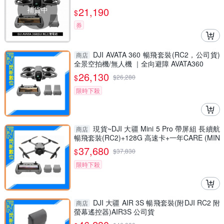
補貨中
21,190
$
券
DJI AVATA 360 暢飛套裝(RC2，公司貨)
商店
全景空拍機/無人機 ｜全向避障 AVATA360
26,130
$
$
26,280
限時下殺
現貨~DJI 大疆 Mini 5 Pro 帶屏組 長續航
商店
暢飛套裝(RC2)+128G 高速卡+一年CARE (MIN
I5PRO，公司貨)空拍機
37,680
$
$
37,830
限時下殺
DJI 大疆 AIR 3S 暢飛套裝(附DJI RC2 附
商店
螢幕遙控器)AIR3S 公司貨