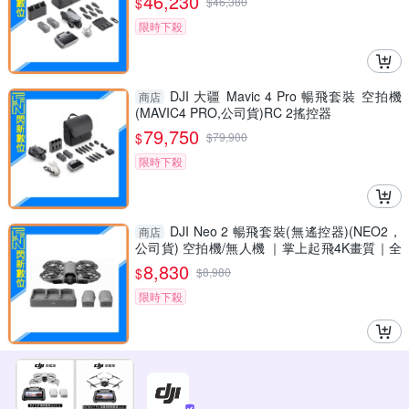
46,230
$
$
46,380
限時下殺
DJI 大疆 Mavic 4 Pro 暢飛套裝 空拍機
商店
(MAVIC4 PRO,公司貨)RC 2搖控器
79,750
$
$
79,900
限時下殺
DJI Neo 2 暢飛套裝(無遙控器)(NEO2，
商店
公司貨) 空拍機/無人機 ｜掌上起飛4K畫質｜全
向避障最安心
8,830
$
$
8,980
限時下殺