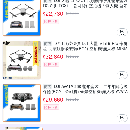
DJI 大疆 LITO X1 長續航帶屏組暢飛套裝
商店
RC 2 (LITOX1，公司貨) 空拍機 / 無人機 自帶
內存
22,730
$
$
22,880
限時下殺
-8/11限時特價 DJI 大疆 Mini 5 Pro 帶屏
商店
組 長續航暢飛套裝(RC2) 空拍機/無人機 MINI5
PRO
32,840
$
$
32,990
限時下殺
DJI AVATA 360 暢飛套裝 + 二年年隨心換
商店
保險(RC2，公司貨) 全景空拍機/無人機 AVATA
360
29,660
$
$
29,810
限時下殺