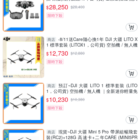
機 AVATA360
28,250
$
$
28,400
限時下殺
-8/11送Care隨心換1年 DJI 大疆 LITO X
商店
1 標準套裝 (LITOX1，公司貨) 空拍機 / 無人機
免註冊 全向避障
12,730
$
$
12,880
限時下殺
預訂~DJI 大疆 LITO 1 標準套裝 (LITO
商店
1，公司貨) 空拍機 / 無人機 ｜全新迷你輕量免
註冊｜全向避障
10,230
$
$
10,380
限時下殺
現貨~DJI 大疆 Mini 5 Pro 帶屏組暢飛套
商店
裝(RC2)+128G 高速卡+二年CARE (MINI5PR