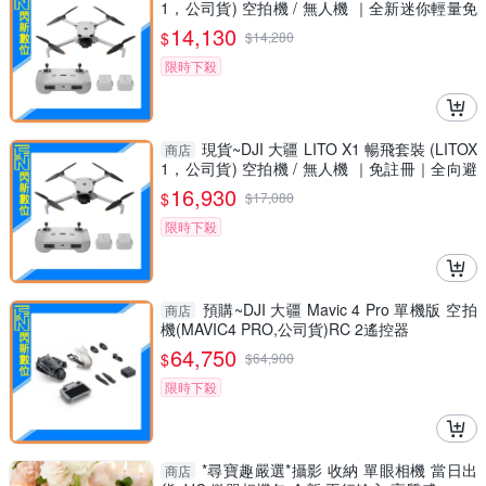
1，公司貨) 空拍機 / 無人機 ｜全新迷你輕量免
註冊｜全向避障
14,130
$
$
14,280
限時下殺
現貨~DJI 大疆 LITO X1 暢飛套裝 (LITOX
商店
1，公司貨) 空拍機 / 無人機 ｜免註冊｜全向避
障、自帶內存
16,930
$
$
17,080
限時下殺
預購~DJI 大疆 Mavic 4 Pro 單機版 空拍
商店
機(MAVIC4 PRO,公司貨)RC 2遙控器
64,750
$
$
64,900
限時下殺
*尋寶趣嚴選*攝影 收納 單眼相機 當日出
商店