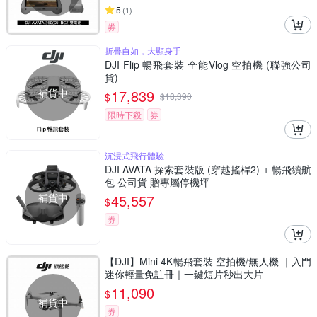
5
(
1
)
券
折疊自如，大顯身手
DJI Flip 暢飛套裝 全能Vlog 空拍機 (聯強公司
貨)
補貨中
17,839
$
$
18,390
限時下殺
券
沉浸式飛行體驗
DJI AVATA 探索套裝版 (穿越搖桿2) + 暢飛續航
包 公司貨 贈專屬停機坪
補貨中
45,557
$
券
【DJI】Mini 4K暢飛套裝 空拍機/無人機 ｜入門
迷你輕量免註冊｜一鍵短片秒出大片
11,090
$
補貨中
券