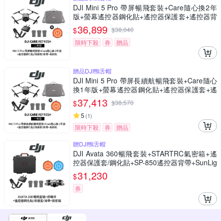
DJI Mini 5 Pro 帶屏暢飛套裝+Care隨心換2年
版+螢幕遙控器鋼化貼+遙控器保護套+遙控器背
帶+12030148收納包 (聯強公司貨)
36,899
$
$
38,040
限時下殺
券
贈品
贈品DJI鴨舌帽
DJI Mini 5 Pro 帶屏長續航暢飛套裝+Care隨心
換1年版+螢幕遙控器鋼化貼+遙控器保護套+遙
控器背帶+12030148 收納包 (公司貨)
37,413
$
$
38,570
5
(
1
)
限時下殺
券
贈品
贈DJI鴨舌帽
DJI Avata 360暢飛套裝+STARTRC氣密箱+遙
控器保護套/鋼化貼+SP-850遙控器背帶+SunLig
ht PK-075 75cm停機坪 (公司貨)
31,230
$
券