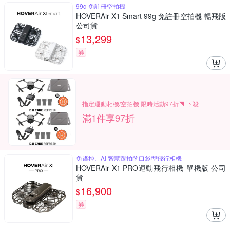
99g 免註冊空拍機
HOVERAir X1 Smart 99g 免註冊空拍機-暢飛版
公司貨
13,299
$
券
指定運動相機/空拍機 限時活動97折◥ 下殺
滿1件享97折
免遙控、AI 智慧跟拍的口袋型飛行相機
HOVERAir X1 PRO運動飛行相機-單機版 公司
貨
16,900
$
券