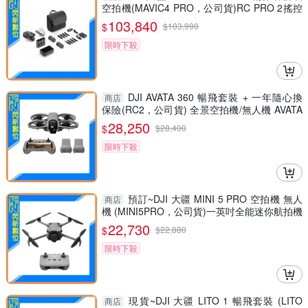
空拍機(MAVIC4 PRO，公司貨)RC PRO 2搖控
器
103,840
$
$
103,990
限時下殺
DJI AVATA 360 暢飛套裝 + 一年隨心換
商店
保險(RC2，公司貨) 全景空拍機/無人機 AVATA
360
28,250
$
$
28,400
限時下殺
預訂~DJI 大疆 MINI 5 PRO 空拍機 無人
商店
機 (MINI5PRO，公司貨)一英吋全能迷你航拍機
22,730
$
$
22,880
限時下殺
現貨~DJI 大疆 LITO 1 暢飛套裝 (LITO
商店