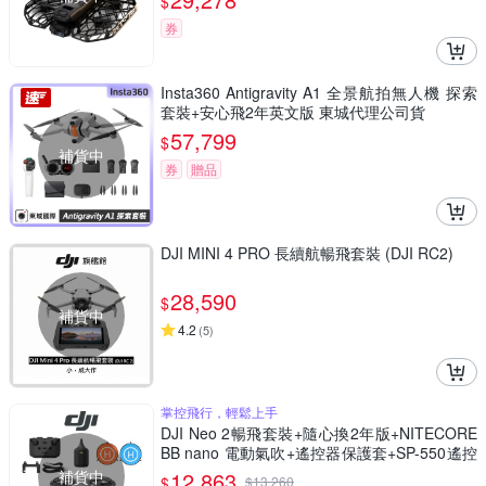
$
券
Insta360 Antigravity A1 全景航拍無人機 探索
套裝+安心飛2年英文版 東城代理公司貨
57,799
$
補貨中
券
贈品
DJI MINI 4 PRO 長續航暢飛套裝 (DJI RC2)
28,590
$
補貨中
4.2
(
5
)
掌控飛行，輕鬆上手
DJI Neo 2暢飛套裝+隨心換2年版+NITECORE
BB nano 電動氣吹+遙控器保護套+SP-550遙控
器背帶+SunLight PK-075 75cm停機坪 (聯強公
補貨中
12,863
$
$
13,260