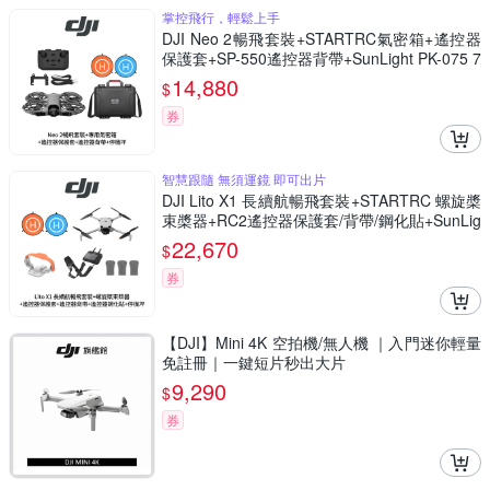
掌控飛行，輕鬆上手
DJI Neo 2暢飛套裝+STARTRC氣密箱+遙控器
保護套+SP-550遙控器背帶+SunLight PK-075 7
5cm停機坪 (公司貨)
14,880
$
券
智慧跟隨 無須運鏡 即可出片
DJI Lito X1 長續航暢飛套裝+STARTRC 螺旋槳
束槳器+RC2遙控器保護套/背帶/鋼化貼+SunLig
ht PK-075 停機坪 (公司貨)
22,670
$
券
【DJI】Mini 4K 空拍機/無人機 ｜入門迷你輕量
免註冊｜一鍵短片秒出大片
9,290
$
券