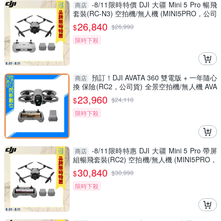
-8/11限時特價 DJI 大疆 Mini 5 Pro 暢飛
商店
套裝(RC-N3) 空拍機/無人機 (MINI5PRO，公司
貨)
26,840
$
$
26,990
限時下殺
預訂！DJI AVATA 360 雙電版 + 一年隨心
商店
換 保險(RC2，公司貨) 全景空拍機/無人機 AVA
TA360
23,960
$
$
24,110
限時下殺
-8/11限時特惠 DJI 大疆 Mini 5 Pro 帶屏
商店
組暢飛套裝(RC2) 空拍機/無人機 (MINI5PRO，
公司貨)
30,840
$
$
30,990
限時下殺