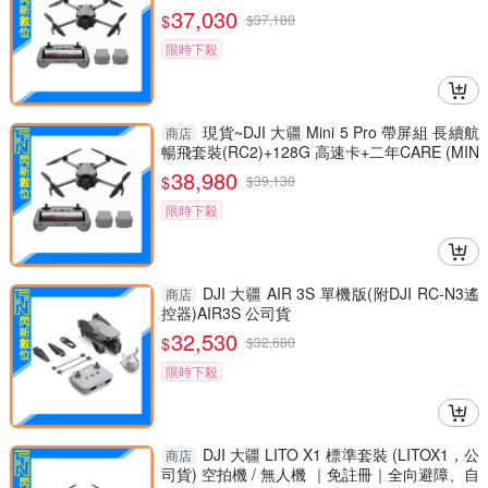
O，公司貨)空拍機/無人機
37,030
$
$
37,180
限時下殺
現貨~DJI 大疆 Mini 5 Pro 帶屏組 長續航
商店
暢飛套裝(RC2)+128G 高速卡+二年CARE (MIN
I5PRO，公司貨)空拍機
38,980
$
$
39,130
限時下殺
DJI 大疆 AIR 3S 單機版(附DJI RC-N3遙
商店
控器)AIR3S 公司貨
32,530
$
$
32,680
限時下殺
DJI 大疆 LITO X1 標準套裝 (LITOX1，公
商店
司貨) 空拍機 / 無人機 ｜免註冊｜全向避障、自