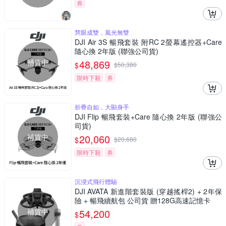
券
慧眼成雙，風光無雙
DJI Air 3S 暢飛套裝 附RC 2螢幕遙控器+Care
隨心換 2年版 (聯強公司貨)
補貨中
48,869
$
$
50,380
限時下殺
券
折疊自如，大顯身手
DJI Flip 暢飛套裝+Care 隨心換 2年版 (聯強公
司貨)
補貨中
20,060
$
$
20,680
限時下殺
券
沉浸式飛行體驗
DJI AVATA 新進階套裝版 (穿越搖桿2) + 2年保
險 + 暢飛續航包 公司貨 贈128G高速記憶卡
補貨中
54,200
$