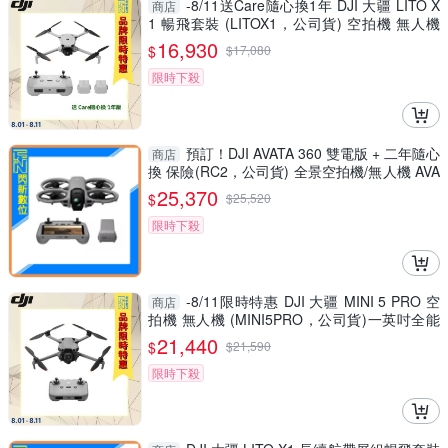
-8/11送Care隨心換1年 DJI 大疆 LITO X
商店
1 暢飛套裝 (LITOX1，公司貨) 空拍機 無人機
免註冊
16,930
$
$
17,080
限時下殺
預訂！DJI AVATA 360 雙電版 + 二年隨心
商店
換 保險(RC2，公司貨) 全景空拍機/無人機 AVA
TA360
25,370
$
$
25,520
限時下殺
-8/11限時特惠 DJI 大疆 MINI 5 PRO 空
商店
拍機 無人機 (MINI5PRO，公司貨)一英吋全能
迷你航拍機
21,440
$
$
21,590
限時下殺