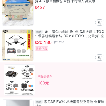
貨 JJC 微單相機包 全新 平行輸入 高質感
427
$
-8/11送Care隨心換1年 DJI 大疆 LITO X
商店
1 帶屏組暢飛套裝 RC 2 (LITOX1，公司貨) 空
拍機 / 無人機 免註冊
20,130
$
$
20,280
限時下殺
商品折價券
100元
索尼NP-FW50 相機兩電雙充電池 全新無
商店
封膜