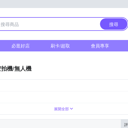
搜尋
必逛好店
刷卡/超取
會員專享
空拍機/無人機
展開全部
評