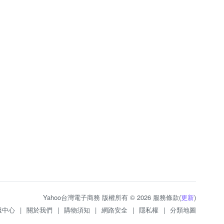
Yahoo台灣電子商務 版權所有 © 2026 服務條款(
更新
)
服中心
|
關於我們
|
購物須知
|
網路安全
|
隱私權
|
分類地圖