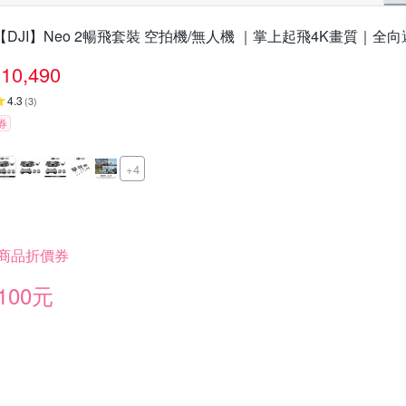
【DJI】Neo 2暢飛套裝 空拍機/無人機 ｜掌上起飛4K畫質｜全
10,490
4.3
(
3
)
券
+4
商品折價券
100元