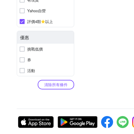
Yahoo自營
評價4顆
以上
優惠
挑戰低價
券
活動
清除所有條件