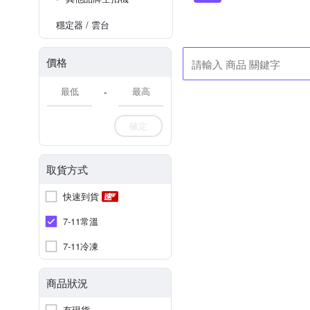
穩定器 / 雲台
價格
-
確定
取貨方式
快速到貨
7-11常溫
7-11冷凍
商品狀況
有現貨