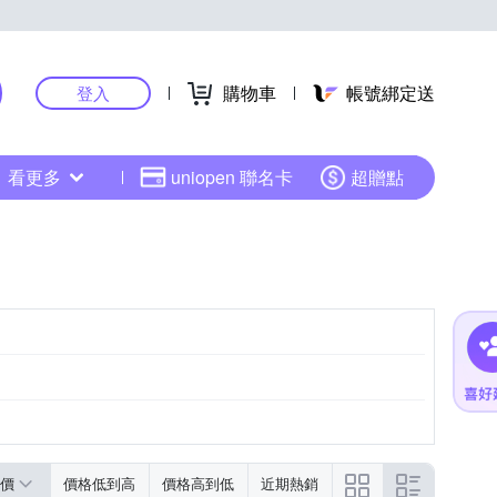
購物車
帳號綁定送
登入
看更多
uniopen 聯名卡
超贈點
價
價格低到高
價格高到低
近期熱銷