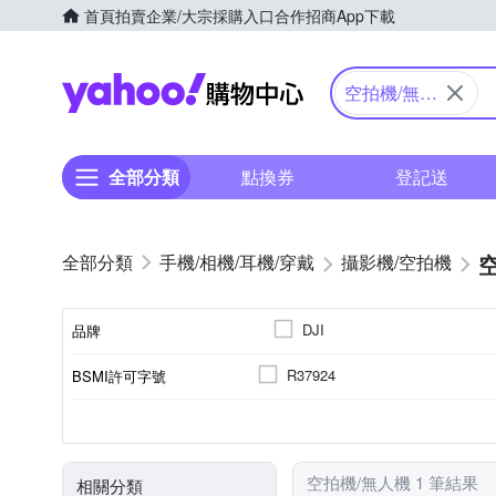
首頁
拍賣
企業/大宗採購入口
合作招商
App下載
Yahoo購物中心
空拍機/無人
機
全部分類
點換券
登記送
手機/相機/耳機/穿戴
攝影機/空拍機
DJI
品牌
R37924
BSMI許可字號
品牌名稱
5倍以下
空拍機
無
無
microSD
4K
儲存媒介
光學變焦
攝影機類型
螢幕尺寸
螢幕類型
錄影品質
空拍機/無人機 1 筆結果
相關分類