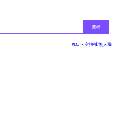
搜尋
#DJI - 空拍機/無人機