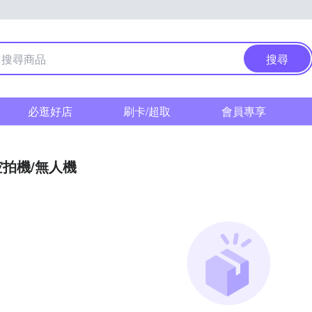
搜尋
必逛好店
刷卡/超取
會員專享
空拍機/無人機