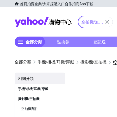
首頁
拍賣
企業/大宗採購入口
合作招商
App下載
Yahoo購物中心
空拍機/無人
機
全部分類
點換券
登記送
手機/相機/耳機/穿戴
攝影機/空拍機
相關分類
手機/相機/耳機/穿戴
攝影機/空拍機
空拍機配件