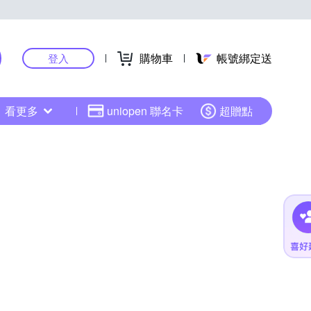
購物車
帳號綁定送
登入
看更多
uniopen 聯名卡
超贈點