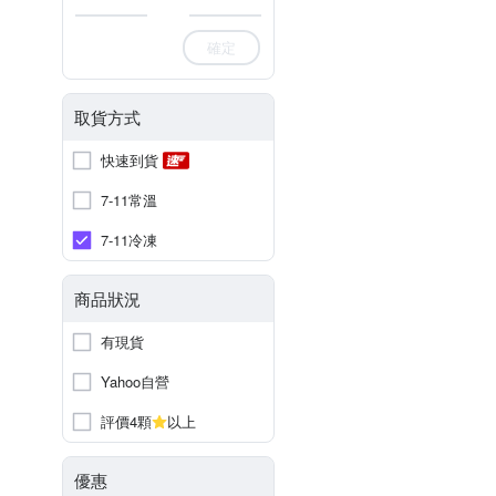
確定
取貨方式
快速到貨
7-11常溫
7-11冷凍
商品狀況
有現貨
Yahoo自營
評價4顆
以上
優惠