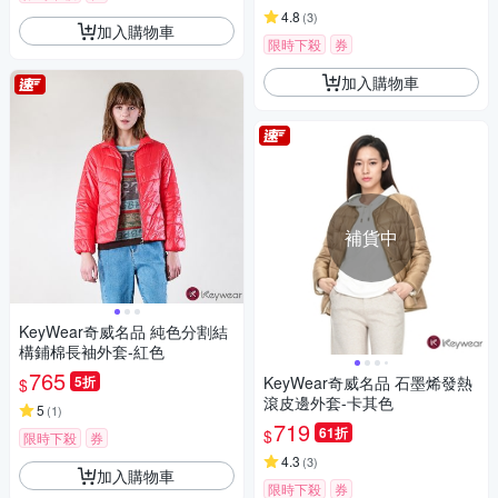
4.8
(
3
)
加入購物車
限時下殺
券
加入購物車
補貨中
KeyWear奇威名品 純色分割結
構鋪棉長袖外套-紅色
765
5折
KeyWear奇威名品 石墨烯發熱
$
滾皮邊外套-卡其色
5
(
1
)
719
61折
$
限時下殺
券
4.3
(
3
)
加入購物車
限時下殺
券