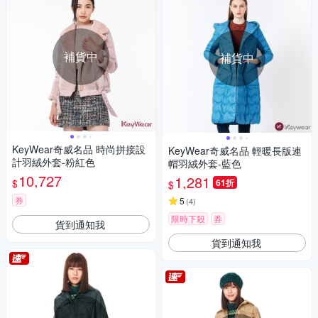
補貨中
補貨中
KeyWear奇威名品 時尚拼接設
KeyWear奇威名品 輕暖長版連
計羽絨外套-粉紅色
帽羽絨外套-藍色
10,727
1,281
$
61折
$
券
5
(
4
)
限時下殺
券
貨到通知我
貨到通知我