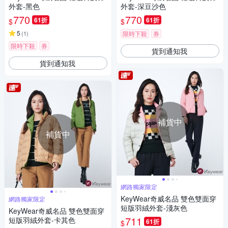
外套-黑色
外套-深豆沙色
770
770
61折
61折
$
$
5
(
1
)
限時下殺
券
限時下殺
券
貨到通知我
貨到通知我
補貨中
補貨中
網路獨家限定
KeyWear奇威名品 雙色雙面穿
網路獨家限定
短版羽絨外套-淺灰色
KeyWear奇威名品 雙色雙面穿
711
短版羽絨外套-卡其色
61折
$