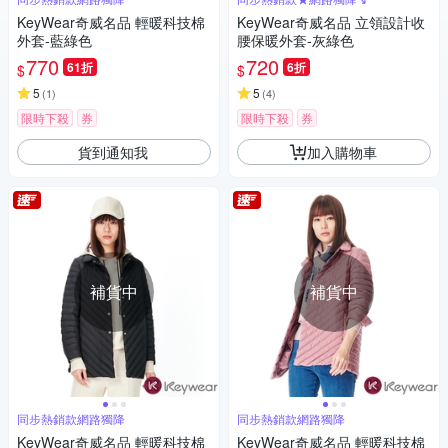
KeyWear奇威名品 輕暖科技棉
KeyWear奇威名品 立領設計收
外套-藍綠色
腰保暖外套-灰綠色
770
720
61折
6折
$
$
5
5
(
1
)
(
4
)
限時下殺
券
限時下殺
券
貨到通知我
加入購物車
補貨中
補貨中
同步熱銷款網路獨降
同步熱銷款網路獨降
KeyWear奇威名品 輕暖科技棉
KeyWear奇威名品 輕暖科技棉