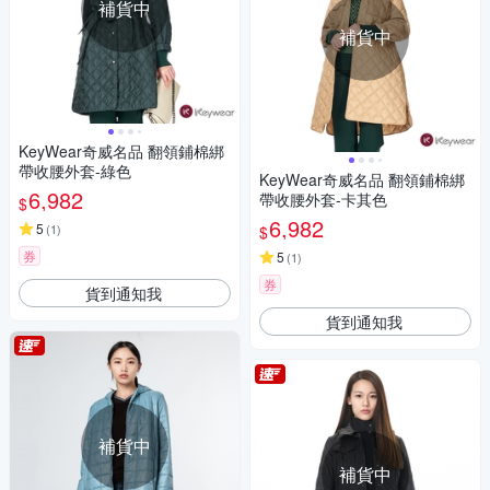
補貨中
補貨中
KeyWear奇威名品 翻領鋪棉綁
帶收腰外套-綠色
KeyWear奇威名品 翻領鋪棉綁
6,982
帶收腰外套-卡其色
$
6,982
5
(
1
)
$
券
5
(
1
)
券
貨到通知我
貨到通知我
補貨中
補貨中