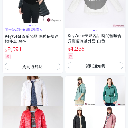
同步熱銷款★網路獨降↘
KeyWear奇威名品 時尚輕暖合
KeyWear奇威名品 保暖長版連
身顯瘦長袖外套-白色
帽外套-黑色
4,255
2,091
$
$
券
券
貨到通知我
貨到通知我