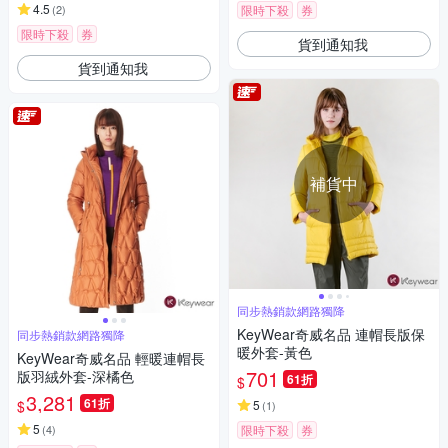
4.5
(
2
)
限時下殺
券
限時下殺
券
貨到通知我
貨到通知我
補貨中
同步熱銷款網路獨降
KeyWear奇威名品 連帽長版保
同步熱銷款網路獨降
暖外套-黃色
KeyWear奇威名品 輕暖連帽長
701
版羽絨外套-深橘色
61折
$
3,281
61折
$
5
(
1
)
5
(
4
)
限時下殺
券