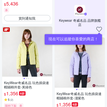
5,436
$
券
貨到通知我
Keywear 奇威名品 品牌旗艦
店
現在可以追蹤你喜愛的商店！
KeyWear奇威名品 玩色插袋連
帽鋪棉外套-黃綠色
1,356
6折
KeyWear奇威名品 玩色插袋連
$
帽鋪棉外套-淺紫色
5
(
2
)
1,356
6折
$
限時下殺
券