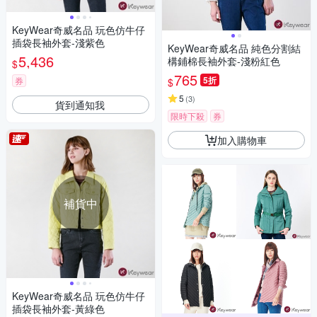
KeyWear奇威名品 玩色仿牛仔
插袋長袖外套-淺紫色
KeyWear奇威名品 純色分割結
5,436
構鋪棉長袖外套-淺粉紅色
$
765
5折
券
$
5
(
3
)
貨到通知我
限時下殺
券
加入購物車
補貨中
KeyWear奇威名品 玩色仿牛仔
插袋長袖外套-黃綠色