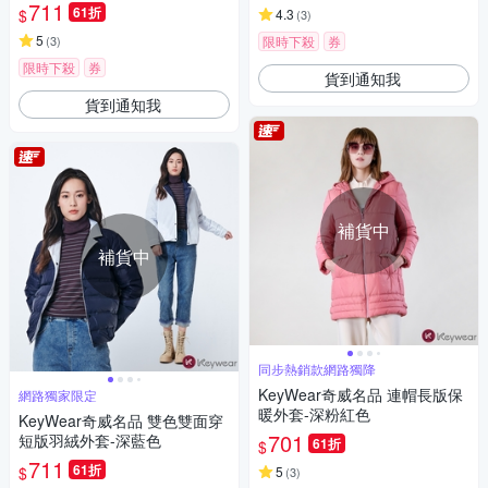
711
61折
$
4.3
(
3
)
5
(
3
)
限時下殺
券
限時下殺
券
貨到通知我
貨到通知我
補貨中
補貨中
同步熱銷款網路獨降
KeyWear奇威名品 連帽長版保
網路獨家限定
暖外套-深粉紅色
KeyWear奇威名品 雙色雙面穿
701
短版羽絨外套-深藍色
61折
$
711
61折
$
5
(
3
)