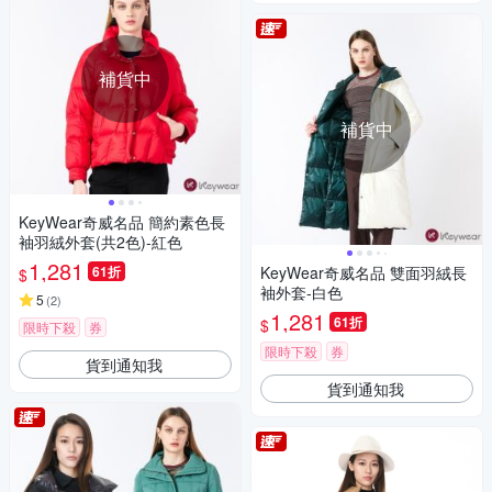
補貨中
補貨中
KeyWear奇威名品 簡約素色長
袖羽絨外套(共2色)-紅色
1,281
61折
KeyWear奇威名品 雙面羽絨長
$
袖外套-白色
5
(
2
)
1,281
61折
$
限時下殺
券
限時下殺
券
貨到通知我
貨到通知我