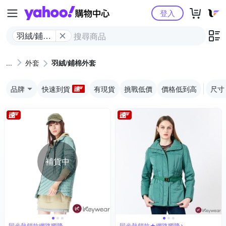
Yahoo購物中心
登入
羽絨/鋪棉
外套
外套
羽絨/鋪棉外套
品牌
快速到貨
有現貨
挑戰低價
價格低到高
尺寸
補貨中
同步熱銷款網路獨降
同步熱銷款★網路獨降↘