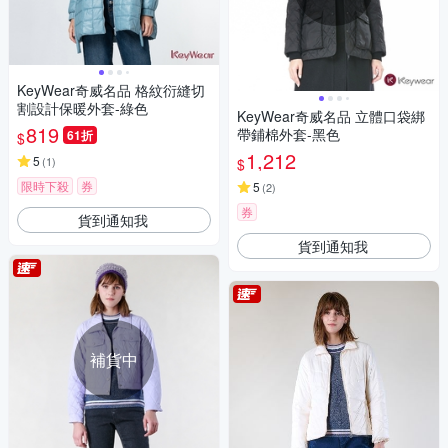
KeyWear奇威名品 格紋衍縫切
割設計保暖外套-綠色
KeyWear奇威名品 立體口袋綁
819
帶鋪棉外套-黑色
61折
$
1,212
5
(
1
)
$
限時下殺
券
5
(
2
)
券
貨到通知我
貨到通知我
補貨中