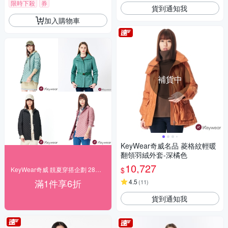
限時下殺
券
貨到通知我
加入購物車
補貨中
KeyWear奇威名品 菱格紋輕暖
翻領羽絨外套-深橘色
10,727
$
KeyWear奇威 靚夏穿搭企劃 28折起搶購
滿1件享6折
4.5
(
11
)
貨到通知我