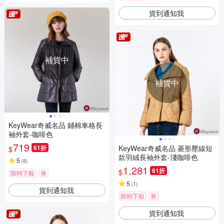
貨到通知我
補貨中
補貨中
KeyWear奇威名品 鋪棉車格長
袖外套-咖啡色
719
61折
KeyWear奇威名品 菱形壓線短
$
款羽絨長袖外套-淺咖啡色
5
(
8
)
1,281
61折
$
限時下殺
券
5
(
1
)
貨到通知我
限時下殺
券
貨到通知我