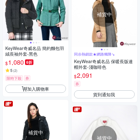
補貨中
KeyWear奇威名品 簡約麵包羽
絨長袖外套-黑色
同步熱銷款★網路獨降↘
1,080
KeyWear奇威名品 保暖長版連
6折
$
帽外套-淺咖啡色
5
(
2
)
2,091
$
限時下殺
券
券
加入購物車
貨到通知我
補貨中
補貨中