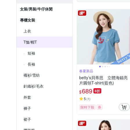
女裝/男裝/牛仔休閒
專櫃女裝
上衣
T恤/帽T
短袖
長袖
春夏新品
襯衫/雪紡
betty’s貝蒂思 立體海錨亮
片圓領T-shirt(藍色)
針織衫/毛衣
689
8折
$
外套
5
(
1
)
限時下殺
券
褲子
裙子