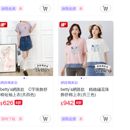
挑戰低價
券
挑戰低價
券
網路獨家款
網路獨家款
betty’s網路款 C字珠飾舒
betty’s網路款 精緻繡花珠
棉短袖上衣(共四色)
飾舒棉上衣(共三色)
626
942
8折
8折
$
$
限時下殺
券
挑戰低價
券