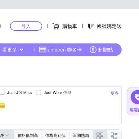
購物車
帳號綁定送
登入
看更多
uniopen 聯名卡
超贈點
Just Wear 佳葳
Just J’S Miss
更多
Qiruo 奇若名品
ATIONAL
PROJEXT
裙子
雪紡
夾克/飛行外套
點點
荷葉
小可愛
動物紋
更多
序
價格低到高
價格高到低
近期熱銷