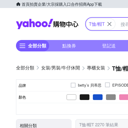
首頁
拍賣
企業/大宗採購入口
合作招商
App下載
Yahoo購物中心
T恤/帽T
全部分類
點換券
登記送
T恤/帽
女裝/男裝/牛仔休閒
專櫃女裝
betty’s 貝蒂思
EPISOD
品牌
LUNG.L 林佳
KANGOL
顏色
品牌名稱
SingleNoble 獨身貴族
T
素色
短袖
T恤
春夏
正常版型
造型上衣
印花
長袖
秋冬
短版
拼接
七分袖
四季
長袖Ｔ
寬版ov
XS
S
M
L
風格元素
尺寸
袖長
款式
適穿季節
版型
迷彩
流蘇
T恤/帽T 2270 筆結果
相關分類