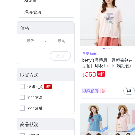
機能服
洋裝/套裝
價格
-
春夏新品
確定
betty’s貝蒂思 圓領荷包造
型袖口印花T-shirt(粉紅色)
563
8折
取貨方式
$
快速到貨
挑戰低價
券
7-11常溫
7-11冷凍
商品狀況