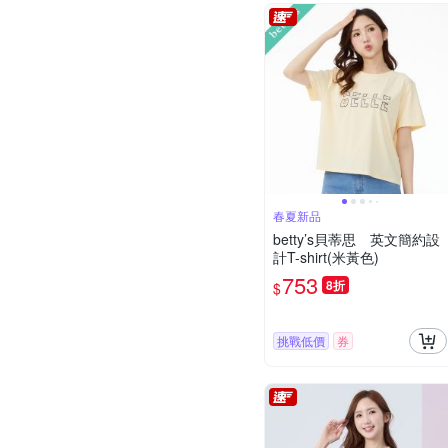
春夏新品
betty’s貝蒂思 英文簡約設
計T-shirt(米黃色)
753
8折
$
挑戰低價
券