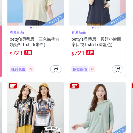
春夏新品
春夏新品
betty’s貝蒂思 三色織帶方
betty’s貝蒂思 圓領小熊圖
領短袖T-shirt(米白)
案口袋T-shirt (深藍色)
721
721
8折
8折
$
$
挑戰低價
券
挑戰低價
券