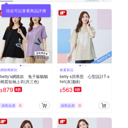
網路獨家款
春夏新品
betty’s網路款 兔子躲貓貓
betty s貝蒂思 心型設計T-s
棉質短袖上衣(共三色)
hirt(灰淺綠)
879
563
8折
8折
$
$
挑戰低價
券
挑戰低價
券