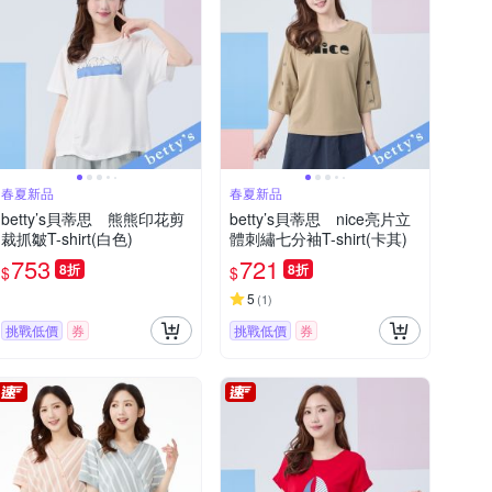
春夏新品
春夏新品
betty’s貝蒂思 熊熊印花剪
betty’s貝蒂思 nice亮片立
裁抓皺T-shirt(白色)
體刺繡七分袖T-shirt(卡其)
753
721
8折
8折
$
$
5
(
1
)
挑戰低價
券
挑戰低價
券