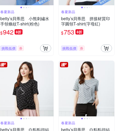
春夏新品
春夏新品
betty’s貝蒂思 小熊刺繡水
betty’s貝蒂思 拼接材質印
手領條紋T-shirt(粉色)
字圓領T-shirt(字母紅)
942
753
8折
8折
$
$
挑戰低價
券
挑戰低價
券
春夏新品
春夏新品
betty’s貝蒂思 白點點扭結
betty’s貝蒂思 白點點扭結