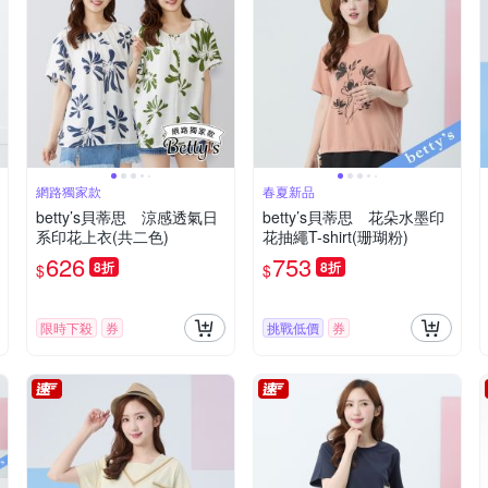
網路獨家款
春夏新品
betty’s貝蒂思 涼感透氣日
betty’s貝蒂思 花朵水墨印
系印花上衣(共二色)
花抽繩T-shirt(珊瑚粉)
626
753
8折
8折
$
$
限時下殺
券
挑戰低價
券