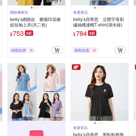
網路獨家款
春夏新品
betty’s網路款 雛菊印花條
betty’s貝蒂思 立體字母刺
紋短袖上衣(共二色)
繡抽繩連帽T-shirt(湖水綠)
753
784
8折
8折
$
$
挑戰低價
券
挑戰低價
券
春夏新品
betty’s貝蒂思 黑點點熊熊