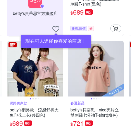
刺繡T-shirt(黑色)
689
8折
$
betty's貝蒂思官方旗艦店
挑戰低價
券
現在可以追蹤你喜愛的商店！
網路獨家款
春夏新品
betty’s網路款 涼感舒棉大
betty’s貝蒂思 nice亮片立
象印花上衣(共四色)
體刺繡七分袖T-shirt(粉色)
689
721
8折
8折
$
$