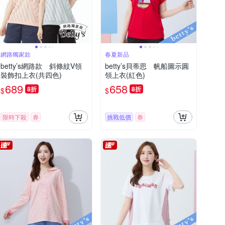
網路獨家款
春夏新品
betty’s網路款 斜條紋V領
betty’s貝蒂思 帆船圖示圓
裝飾扣上衣(共四色)
領上衣(紅色)
689
658
8折
8折
$
$
限時下殺
券
挑戰低價
券