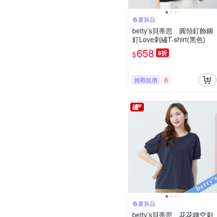
春夏新品
betty’s貝蒂思 圓領釘飾鉚
釘Love刺繡T-shirt(黑色)
658
8折
$
挑戰低價
券
春夏新品
betty’s貝蒂思 花花鏤空刺