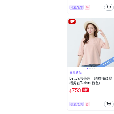
挑戰低價
券
春夏新品
betty’s貝蒂思 胸前抽皺壓
摺剪裁T-shirt(粉色)
753
8折
$
挑戰低價
券