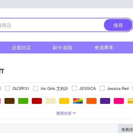
搜尋
必逛好店
刷卡/超取
會員專享
T
Iris Girls 艾莉詩
E
GLORY21
JESSICA
Jessica Red
樺
MEDUSA 曼度莎
MYSHEROS 蜜雪兒
PORTER INTERN
OWN’WEAR 棠葳
YVONNE 以旺傢飾
其他品牌
T.Life
恤
er size
條紋
無袖
帽T
文字
五分袖
長版
背心(無袖T恤)
刺繡
合身窄版
圖騰/塗鴉
襯衫
前短後長
格紋
POLO衫
一般版型
蕾絲
針織衫
連帽
XL
2XL
3XL
Free
F
LL
展開全部
推薦排