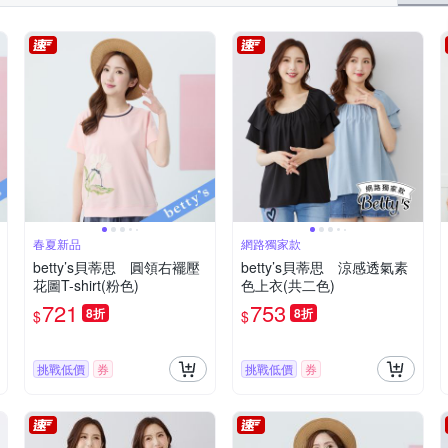
春夏新品
網路獨家款
betty’s貝蒂思 圓領右襬壓
betty’s貝蒂思 涼感透氣素
花圖T-shirt(粉色)
色上衣(共二色)
721
753
8折
8折
$
$
挑戰低價
券
挑戰低價
券