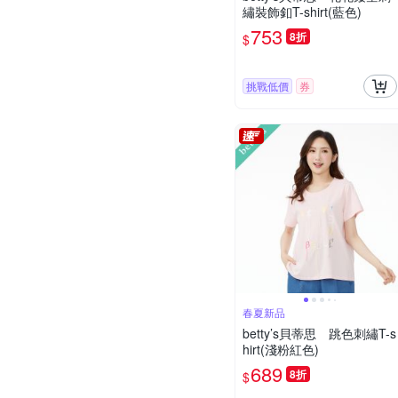
繡裝飾釦T-shirt(藍色)
753
8折
$
挑戰低價
券
春夏新品
betty’s貝蒂思 跳色刺繡T-s
hirt(淺粉紅色)
689
8折
$