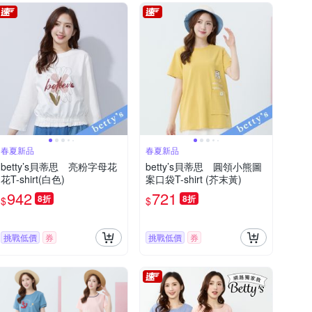
春夏新品
春夏新品
betty’s貝蒂思 亮粉字母花
betty’s貝蒂思 圓領小熊圖
花T-shirt(白色)
案口袋T-shirt (芥末黃)
942
721
8折
8折
$
$
挑戰低價
券
挑戰低價
券