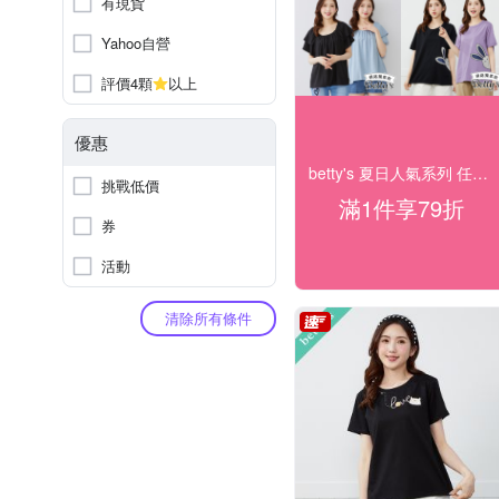
有現貨
Yahoo自營
評價4顆
以上
優惠
betty's 夏日人氣系列 任1件79折
挑戰低價
滿1件享79折
券
活動
清除所有條件