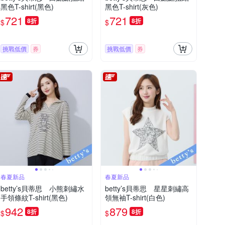
黑色T-shirt(黑色)
黑色T-shirt(灰色)
721
721
8折
8折
$
$
挑戰低價
券
挑戰低價
券
春夏新品
春夏新品
betty’s貝蒂思 小熊刺繡水
betty’s貝蒂思 星星刺繡高
手領條紋T-shirt(黑色)
領無袖T-shirt(白色)
942
879
8折
8折
$
$