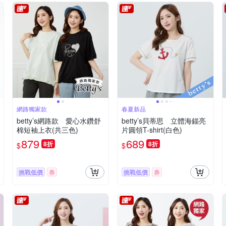
網路獨家款
春夏新品
betty’s網路款 愛心水鑽舒
betty’s貝蒂思 立體海錨亮
棉短袖上衣(共三色)
片圓領T-shirt(白色)
879
689
8折
8折
$
$
挑戰低價
券
挑戰低價
券