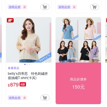
挑戰低價
券
挑戰低價
券
春夏新品
betty’s貝蒂思 特色刺繡拼
接抽繩T-shirt(卡其)
商品折價券
879
8折
$
150元
挑戰低價
券