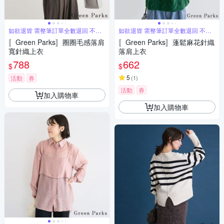
如欲退貨 需整筆訂單全數退回 不能
如欲退貨 需整筆訂單全數退回 不能
單退
單退
〚Green Parks〛圈圈毛感落肩
〚Green Parks〛蓬鬆麻花針織
寬針織上衣
落肩上衣
788
662
$
$
5
活動
券
(
1
)
活動
券
加入購物車
加入購物車