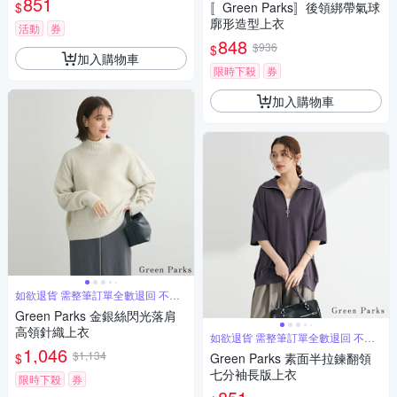
851
$
〚Green Parks〛後領綁帶氣球
廓形造型上衣
活動
券
848
$936
$
加入購物車
限時下殺
券
加入購物車
如欲退貨 需整筆訂單全數退回 不能
單退
Green Parks 金銀絲閃光落肩
高領針織上衣
如欲退貨 需整筆訂單全數退回 不能
單退
1,046
$1,134
$
Green Parks 素面半拉鍊翻領
七分袖長版上衣
限時下殺
券