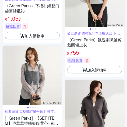
單退
〈Green Parks〉下擺抽繩雙口
袋薄紗襯衫
1,057
$
挑戰低價
券
如欲退貨 需整筆訂單全數退回 不能
加入購物車
單退
〈Green Parks〉飄逸喇叭袖剪
裁圓領上衣
755
$
挑戰低價
券
加入購物車
如欲退貨 需整筆訂單全數退回 不能
單退
〚Green Parks〛【SET ITE
M】毛茸茸拉鍊短版背心+素面