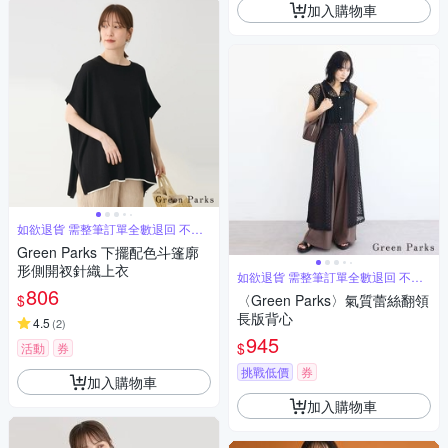
加入購物車
如欲退貨 需整筆訂單全數退回 不能
單退
Green Parks 下擺配色斗篷廓
形側開衩針織上衣
如欲退貨 需整筆訂單全數退回 不能
單退
806
$
〈Green Parks〉氣質蕾絲翻領
長版背心
4.5
(
2
)
945
$
活動
券
挑戰低價
券
加入購物車
加入購物車