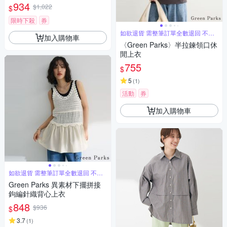
長版襯衫
934
$1,022
$
限時下殺
券
如欲退貨 需整筆訂單全數退回 不能
加入購物車
單退
〈Green Parks〉半拉鍊領口休
閒上衣
755
$
5
(
1
)
活動
券
加入購物車
如欲退貨 需整筆訂單全數退回 不能
單退
Green Parks 異素材下擺拼接
鉤編針織背心上衣
848
$936
$
3.7
(
1
)