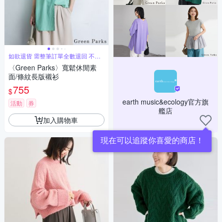
如欲退貨 需整筆訂單全數退回 不能
單退
〈Green Parks〉寬鬆休閒素
面/條紋長版襯衫
755
$
earth music&ecology官方旗
活動
券
艦店
加入購物車
現在可以追蹤你喜愛的商店！