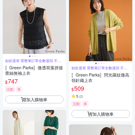
如欲退貨 需整筆訂單全數退回 不能
單退
〚Green Parks〛微透荷葉拼接
如欲退貨 需整筆訂單全數退回 不能
單退
蕾絲無袖上衣
〚Green Parks〛閃光羅紋微高
747
領針織上衣
$
509
$
活動
券
5
(
2
)
加入購物車
活動
券
加入購物車