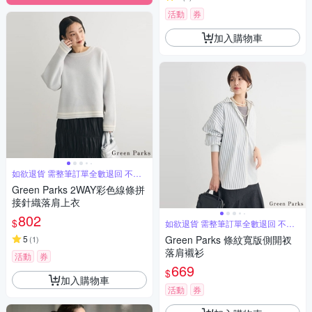
活動
券
加入購物車
如欲退貨 需整筆訂單全數退回 不能
單退
Green Parks 2WAY彩色線條拼
接針織落肩上衣
802
$
如欲退貨 需整筆訂單全數退回 不能
單退
5
Green Parks 條紋寬版側開衩
(
1
)
落肩襯衫
活動
券
669
$
加入購物車
活動
券