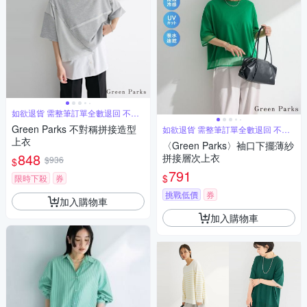
如欲退貨 需整筆訂單全數退回 不能
單退
Green Parks 不對稱拼接造型
如欲退貨 需整筆訂單全數退回 不能
單退
上衣
〈Green Parks〉袖口下擺薄紗
848
拼接層次上衣
$936
$
791
$
限時下殺
券
挑戰低價
券
加入購物車
加入購物車