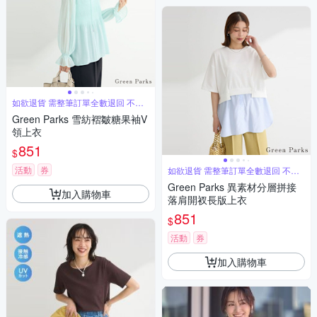
如欲退貨 需整筆訂單全數退回 不能
單退
Green Parks 雪紡褶皺糖果袖V
領上衣
851
$
活動
券
如欲退貨 需整筆訂單全數退回 不能
單退
Green Parks 異素材分層拼接
加入購物車
落肩開衩長版上衣
851
$
活動
券
加入購物車