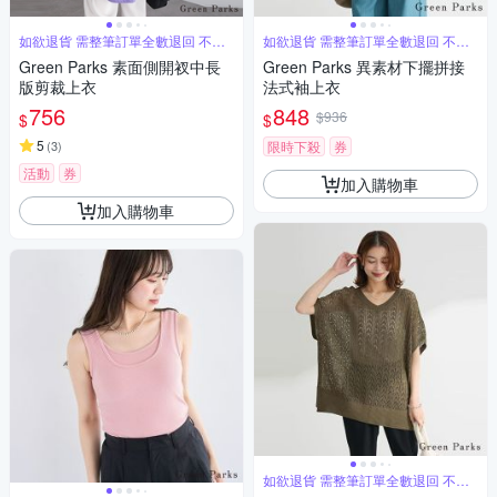
如欲退貨 需整筆訂單全數退回 不能
如欲退貨 需整筆訂單全數退回 不能
單退
單退
Green Parks 素面側開衩中長
Green Parks 異素材下擺拼接
版剪裁上衣
法式袖上衣
756
848
$936
$
$
5
(
3
)
限時下殺
券
活動
券
加入購物車
加入購物車
如欲退貨 需整筆訂單全數退回 不能
單退