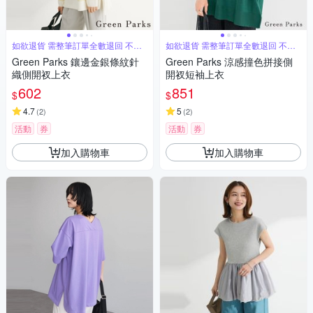
如欲退貨 需整筆訂單全數退回 不能
如欲退貨 需整筆訂單全數退回 不能
單退
單退
Green Parks 鑲邊金銀條紋針
Green Parks 涼感撞色拼接側
織側開衩上衣
開衩短袖上衣
602
851
$
$
4.7
5
(
2
)
(
2
)
活動
券
活動
券
加入購物車
加入購物車