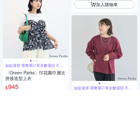
加入購物車
如欲退貨 需整筆訂單全數退回 不能
單退
〈Green Parks〉印花圍巾層次
拼接造型上衣
945
$
如欲退貨 需整筆訂單全數退回 不能
單退
〚Green Parks〛修身抓褶立體
活動
券
袖剪裁上衣
加入購物車
657
$
活動
券
加入購物車