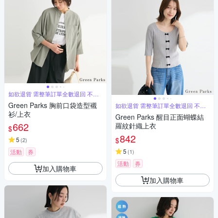
如欲退貨 需整筆訂單全數退回 不能
單退
Green Parks 胸前口袋造型襯
如欲退貨 需整筆訂單全數退回 不能
單退
衫/上衣
Green Parks 醒目正面蝴蝶結
662
羅紋針織上衣
$
842
$
5
(
2
)
5
活動
券
(
1
)
活動
券
加入購物車
加入購物車