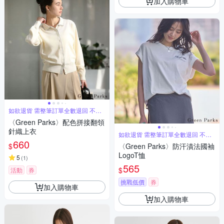
加入購物車
如欲退貨 需整筆訂單全數退回 不能
單退
〈Green Parks〉配色拼接翻領
針織上衣
如欲退貨 需整筆訂單全數退回 不能
單退
660
$
〈Green Parks〉防汗漬法國袖
LogoT恤
5
(
1
)
565
$
活動
券
挑戰低價
券
加入購物車
加入購物車