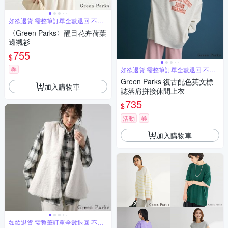
如欲退貨 需整筆訂單全數退回 不能
單退
〈Green Parks〉醒目花卉荷葉
邊襯衫
755
$
券
如欲退貨 需整筆訂單全數退回 不能
單退
Green Parks 復古配色英文標
加入購物車
誌落肩拼接休閒上衣
735
$
活動
券
加入購物車
如欲退貨 需整筆訂單全數退回 不能