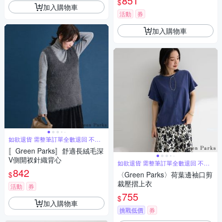
851
$
加入購物車
活動
券
加入購物車
如欲退貨 需整筆訂單全數退回 不能
單退
〚Green Parks〛舒適長絨毛深
V側開衩針織背心
如欲退貨 需整筆訂單全數退回 不能
單退
842
$
〈Green Parks〉荷葉邊袖口剪
裁壓摺上衣
活動
券
755
$
加入購物車
挑戰低價
券