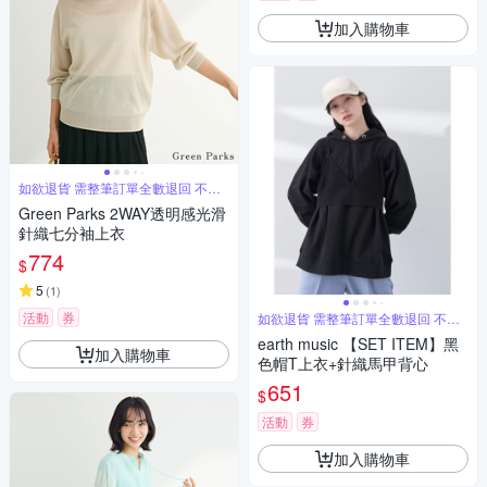
加入購物車
如欲退貨 需整筆訂單全數退回 不能
單退
Green Parks 2WAY透明感光滑
針織七分袖上衣
774
$
5
(
1
)
活動
券
如欲退貨 需整筆訂單全數退回 不能
單退
earth music 【SET ITEM】黑
加入購物車
色帽T上衣+針織馬甲背心
651
$
活動
券
加入購物車