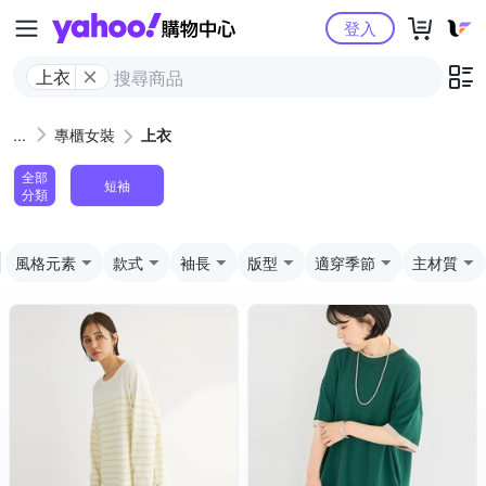
Yahoo購物中心
登入
上衣
專櫃女裝
上衣
全部
短袖
分類
風格元素
款式
袖長
版型
適穿季節
主材質