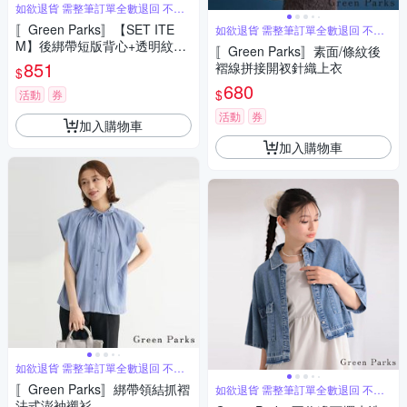
如欲退貨 需整筆訂單全數退回 不能
單退
〚Green Parks〛【SET ITE
如欲退貨 需整筆訂單全數退回 不能
單退
M】後綁帶短版背心+透明紋理
〚Green Parks〛素面/條紋後
長版襯衫
851
褶線拼接開衩針織上衣
$
680
$
活動
券
活動
券
加入購物車
加入購物車
如欲退貨 需整筆訂單全數退回 不能
單退
〚Green Parks〛綁帶領結抓褶
如欲退貨 需整筆訂單全數退回 不能
單退
法式澎袖襯衫