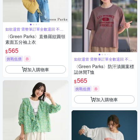
如欲退貨 需整筆訂單全數退回 不能
單退
〈Green Parks〉直條羅紋圓領
素面五分袖上衣
565
$
挑戰低價
券
如欲退貨 需整筆訂單全數退回 不能
單退
〈Green Parks〉防汗漬圖案標
加入購物車
誌休閒T恤
565
$
挑戰低價
券
加入購物車