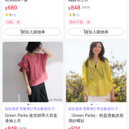
680
848
$936
$
$
5
5
(
1
)
(
1
)
活動
券
限時下殺
券
加入購物車
加入購物車
如欲退貨 需整筆訂單全數退回 不能
如欲退貨 需整筆訂單全數退回 不能
單退
單退
Green Parks 後背綁帶大荷葉
〈Green Parks〉輕盈透氣抓褶
邊袖上衣
薄紗襯衫
848
924
$936