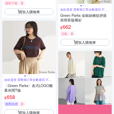
限時下殺
券
如欲退貨 需整筆訂單全數退回 不能
加入購物車
單退
Green Parks 金銀絲條紋拼接
抓褶長版襯衫
662
$
活動
券
加入購物車
如欲退貨 需整筆訂單全數退回 不能
單退
〈Green Parks〉各式LOGO圖
案休閒T恤
658
$
挑戰低價
券
加入購物車