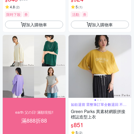
$
$
4.8
5
(
2
)
(
1
)
限時下殺
券
活動
券
加入購物車
加入購物車
如欲退貨 需整筆訂單全數退回 不能
單退
Green Parks 異素材網眼拼接
earth 父の日! 滿額現抵!!
標誌造型上衣
滿888折88
851
$
5
(
2
)