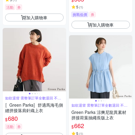
$
5
活動
券
(
1
)
挑戰低價
券
加入購物車
加入購物車
如欲退貨 需整筆訂單全數退回 不能
單退
〚Green Parks〛舒適馬海毛側
如欲退貨 需整筆訂單全數退回 不能
單退
縫拼接落肩針織上衣
Green Parks 涼爽尼龍異素材
680
拼接荷葉抽繩長版上衣
$
662
$
活動
券
5
(
1
)