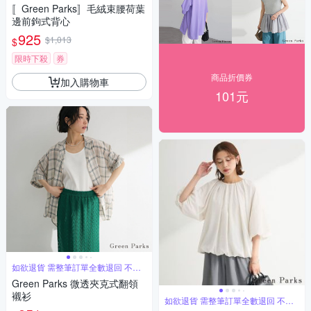
單退
〚Green Parks〛毛絨束腰荷葉
邊前鉤式背心
925
$1,013
$
限時下殺
券
商品折價券
加入購物車
101元
如欲退貨 需整筆訂單全數退回 不能
單退
Green Parks 微透夾克式翻領
襯衫
如欲退貨 需整筆訂單全數退回 不能
單退