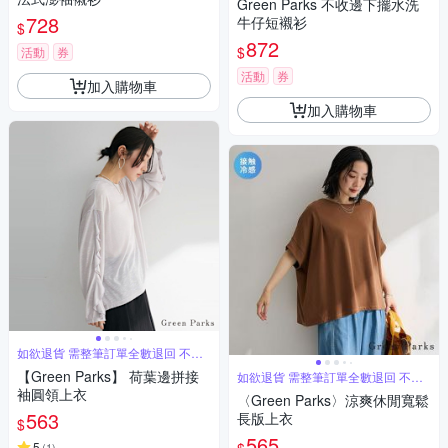
Green Parks 不收邊下擺水洗
728
牛仔短襯衫
$
872
$
活動
券
活動
券
加入購物車
加入購物車
如欲退貨 需整筆訂單全數退回 不能
單退
【Green Parks】 荷葉邊拼接
如欲退貨 需整筆訂單全數退回 不能
單退
袖圓領上衣
〈Green Parks〉涼爽休閒寬鬆
563
長版上衣
$
565
5
(
1
)