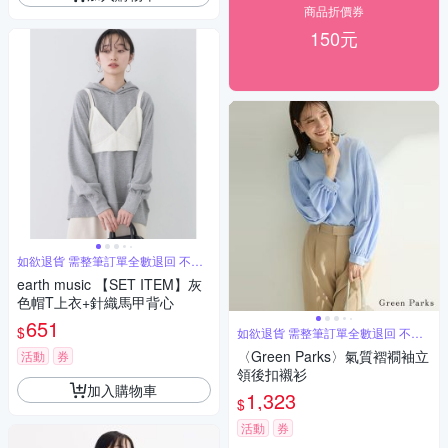
商品折價券
150元
如欲退貨 需整筆訂單全數退回 不能
單退
earth music 【SET ITEM】灰
色帽T上衣+針織馬甲背心
651
$
如欲退貨 需整筆訂單全數退回 不能
單退
〈Green Parks〉氣質褶襉袖立
活動
券
領後扣襯衫
加入購物車
1,323
$
活動
券