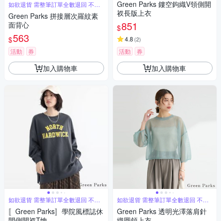
Green Parks 鏤空鉤織V領側開
如欲退貨 需整筆訂單全數退回 不能
單退
衩長版上衣
Green Parks 拼接層次羅紋素
851
面背心
$
563
$
4.8
(
2
)
活動
券
活動
券
加入購物車
加入購物車
如欲退貨 需整筆訂單全數退回 不能
如欲退貨 需整筆訂單全數退回 不能
單退
單退
〚Green Parks〛學院風標誌休
Green Parks 透明光澤落肩針
閒側開衩T恤
織圓領上衣