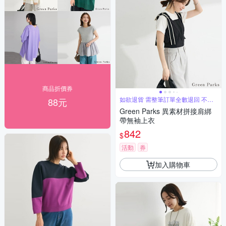
商品折價券
如欲退貨 需整筆訂單全數退回 不能
88元
單退
Green Parks 異素材拼接肩綁
帶無袖上衣
842
$
活動
券
加入購物車