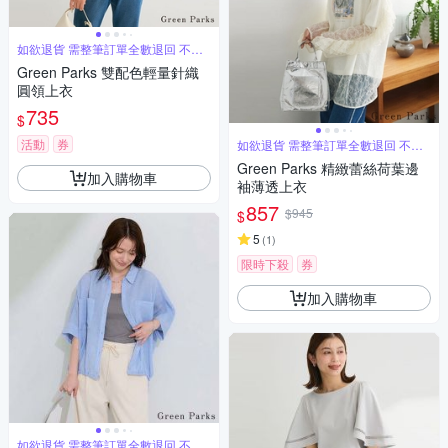
如欲退貨 需整筆訂單全數退回 不能
單退
Green Parks 雙配色輕量針織
圓領上衣
735
$
活動
券
如欲退貨 需整筆訂單全數退回 不能
單退
Green Parks 精緻蕾絲荷葉邊
加入購物車
袖薄透上衣
857
$945
$
5
(
1
)
限時下殺
券
加入購物車
如欲退貨 需整筆訂單全數退回 不能