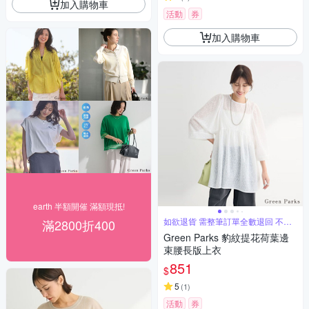
加入購物車
活動
券
加入購物車
earth 半額開催 滿額現抵!
如欲退貨 需整筆訂單全數退回 不能
滿2800折400
單退
Green Parks 豹紋提花荷葉邊
束腰長版上衣
851
$
5
(
1
)
活動
券