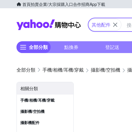
首頁
拍賣
企業/大宗採購入口
合作招商
App下載
Yahoo購物中心
其他配件
全部分類
點換券
登記送
手機/相機/耳機/穿戴
攝影機/空拍機
攝
相關分類
手機/相機/耳機/穿戴
攝影機/空拍機
攝影機配件