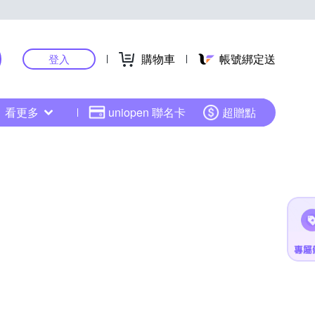
購物車
帳號綁定送
登入
看更多
uniopen 聯名卡
超贈點