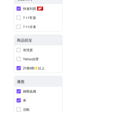
快速到貨
7-11常溫
7-11冷凍
商品狀況
有現貨
Yahoo自營
評價4顆
以上
優惠
挑戰低價
券
活動