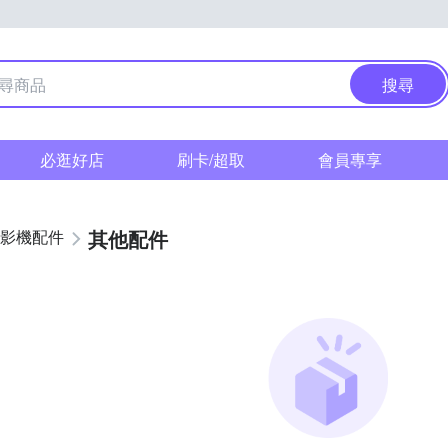
搜尋
必逛好店
刷卡/超取
會員專享
其他配件
影機配件