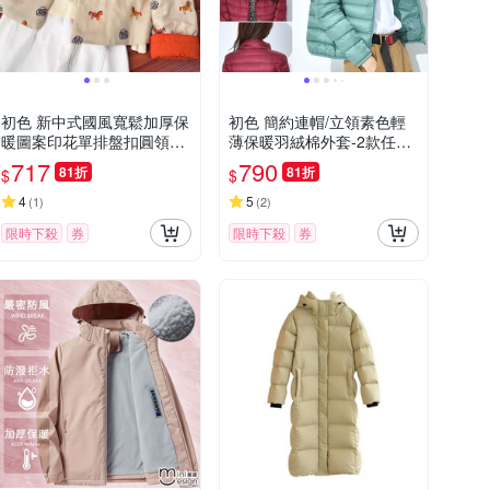
初色 新中式國風寬鬆加厚保
初色 簡約連帽/立領素色輕
暖圖案印花單排盤扣圓領長
薄保暖羽絨棉外套-2款任選-
袖棉衣外套女外套-駝色-164
66316(M-2XL可選)
717
790
81折
81折
$
$
21(M-2XL可選)
4
5
(
1
)
(
2
)
限時下殺
券
限時下殺
券