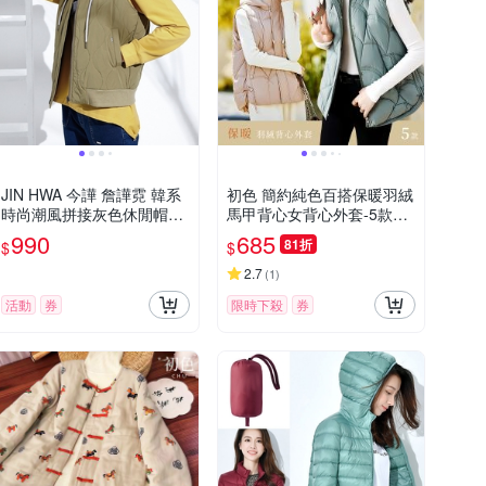
JIN HWA 今譁 詹譁霓 韓系
初色 簡約純色百搭保暖羽絨
時尚潮風拼接灰色休閒帽保
馬甲背心女背心外套-5款任
暖鋪棉背心T6671
選-16588(M-3XL可選)
990
685
81折
$
$
2.7
(
1
)
活動
券
限時下殺
券