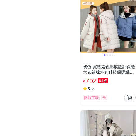
初色 寬鬆素色壓痕設計保暖
大衣鋪棉外套科技保暖纖維
外套-6款任選-32564(M-2X
702
81折
$
L可選)
5
(
2
)
限時下殺
券