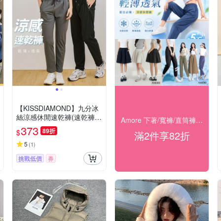
【KISSDIAMOND】九分冰
絲涼感休閒速乾褲(速乾褲/
Amore 下著/寬褲/直筒褲 全館82折起
涼感褲/冰絲褲/休閒長褲/L-5
373
89折
$
滿2件享82折
XL/KDP-966)
5
(
1
)
挑戰低價
券