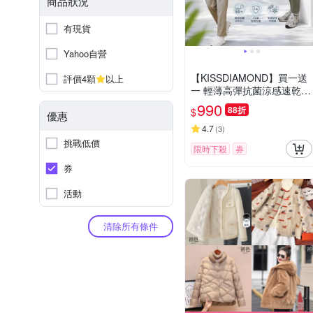
商品狀況
有現貨
Yahoo自營
【KISSDIAMOND】買一送
評價4顆
以上
一 輕薄高彈抗菌涼感速乾防
曬褲(M-4XL/KDFP-5168)
990
88折
$
優惠
4.7
(
3
)
挑戰低價
限時下殺
券
券
活動
清除所有條件