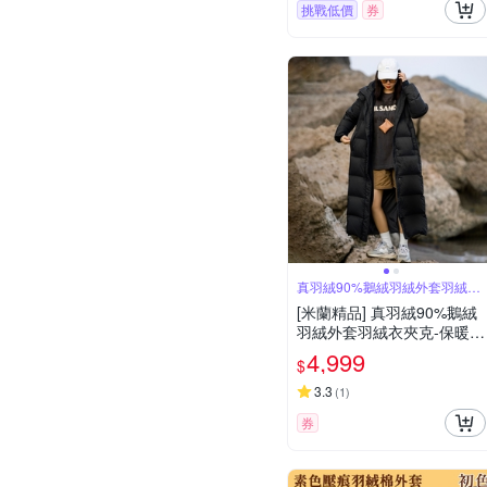
挑戰低價
券
真羽絨90%鵝絨羽絨外套羽絨衣
夾克
[米蘭精品] 真羽絨90%鵝絨
羽絨外套羽絨衣夾克-保暖百
搭日常情侶精緻女外套4色7
4,999
$
4ip22
3.3
(
1
)
券