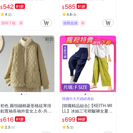
技保暖纖維外套-共4色-315
外套女外套-共3色-39127(M
542
585
81折
81折
$
$
43(M-XL可選)
-3XL可選)
4
4.8
(
2
)
(
3
)
限時下殺
券
挑戰低價
券
韓國中大尺碼經典款
初色 圓領鋪棉菱形格紋單排
[韓國精品組合]【KEITH-WI
釦寬袖長袖外套女上衣-共4
LL】冰絲三宅褶皺褲女夏季
色-31970(M-2XL可選)
薄款闊腿哈倫多款任選(涼
616
699
81折
88折
$
$
感/針織/修身/輕薄/褶皺褲)
2.3
5
(
1
)
(
2
)