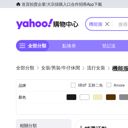
首頁
拍賣
企業/大宗採購入口
合作招商
App下載
Yahoo購物中心
機能服
全部分類
點換券
登記送
機能
女裝/男裝/牛仔休閒
流行女裝
5B2F 五餅二魚
Amore
品牌
KISSDIAMOND
K.W.
顏色
品牌名稱
初色
米
TengYue
羽絨外套
素色
正常版型
秋冬
長袖
拼接
春夏
無袖
連帽外套
長版
連帽
四季
七分袖
一般
XXS
XS
S
M
尺寸
款式
風格元素
版型
適穿季節
袖長
28腰
T恤
蕾絲
靴型褲/喇叭褲
縮口褲
雪紡
22腰以下
貓鬚抓痕
褲裙
29腰
相關分類