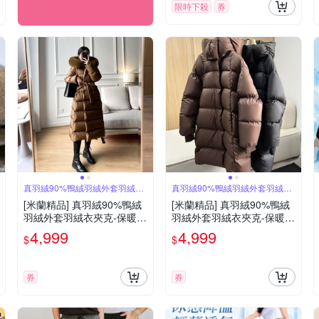
限時下殺
券
真羽絨90%鴨絨羽絨外套羽絨衣
真羽絨90%鴨絨羽絨外套羽絨衣
夾克
夾克
[米蘭精品] 真羽絨90%鴨絨
[米蘭精品] 真羽絨90%鴨絨
羽絨外套羽絨衣夾克-保暖大
羽絨外套羽絨衣夾克-保暖連
毛領中長款過膝女外套2色7
帽加厚泡芙款過膝女外套2
4,999
4,999
$
$
4ia10
色74ia44
券
券