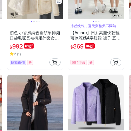
冰感快乾，夏天穿整天不悶熱
初色 小香風純色圓領單排釦
【Amore】日系高腰快乾輕
口袋毛呢長袖棉服外套女外
薄冰涼感A字短裙 裙子 五分
套-共3色-17018(M-2XL可
短裙
992
369
81折
86折
$
$
選)
5
(
1
)
挑戰低價
券
限時下殺
券