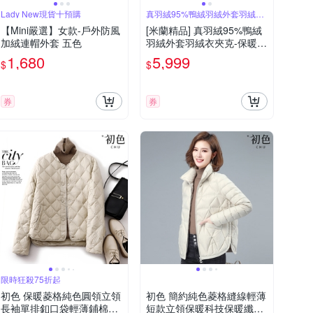
Lady New現貨十預購
真羽絨95%鴨絨羽絨外套羽絨衣
夾克
【Mini嚴選】女款-戶外防風
[米蘭精品] 真羽絨95%鴨絨
加絨連帽外套 五色
羽絨外套羽絨衣夾克-保暖中
長款過膝加厚連帽女外套4
1,680
5,999
$
$
色74ia69
券
券
限時狂殺75折起
初色 保暖菱格純色圓領立領
初色 簡約純色菱格縫線輕薄
長袖單排釦口袋輕薄鋪棉科
短款立領保暖科技保暖纖維