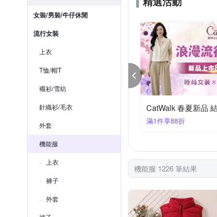
精選活動
女裝/男裝/牛仔休閒
流行女裝
上衣
T恤/帽T
襯衫/雪紡
針織衫/毛衣
初色｜仲夏新品限時下單一件8折 二件75折(四)
CatWalk 春夏新品
件享75折
滿1件享88折
外套
機能服
上衣
機能服 1226 筆結果
褲子
外套