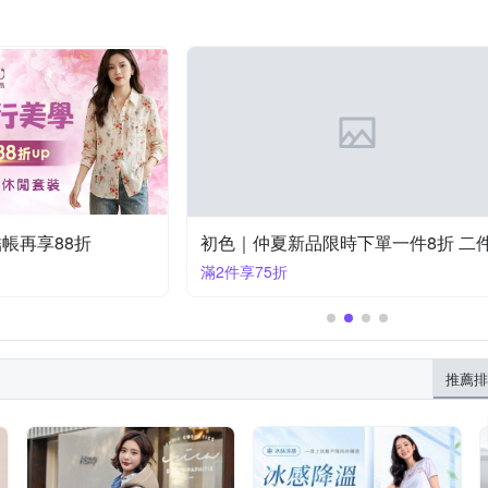
 結帳再享88折
滿2件享75折
推薦排