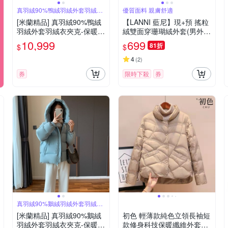
真羽絨90%鴨絨羽絨外套羽絨衣
優質面料 親膚舒適
夾克
[米蘭精品] 真羽絨90%鴨絨
【LANNI 藍尼】現+預 搖粒
羽絨外套羽絨衣夾克-保暖古
絨雙面穿珊瑚絨外套(男外
梵黑金鴨絨服女外套2色74i
套/女外套/情侶外套/百搭)
10,999
699
81折
$
$
q37
4
(
2
)
券
限時下殺
券
真羽絨90%鵝絨羽絨外套羽絨衣
夾克
[米蘭精品] 真羽絨90%鵝絨
初色 輕薄款純色立領長袖短
羽絨外套羽絨衣夾克-保暖經
款修身科技保暖纖維外套女