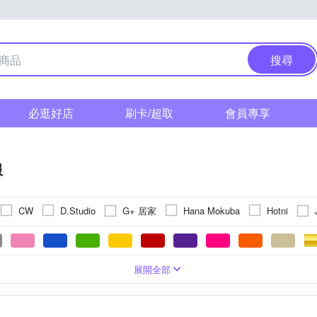
搜尋
必逛好店
刷卡/超取
會員專享
服
G+ 居家
CW
D.Studio
Hana Mokuba
Hotni
LANNI 藍尼
moz 瑞典
Mini 嚴
La belleza
MOCO
蘭精品
其他品牌
創翊韓都
設計所在
巴黎精品
版型
鋪棉外套
格紋
五分袖
寬版over size
印花
背心外套
短袖
刺繡
防曬外套
寬版
文字
短版
條紋
休閒褲
直筒
迷彩
夾克/飛行外套
窄管
圖騰/塗鴉
極
L
XL
2XL
3XL
4XL
5XL
Free
Fr
展開全部
西裝褲
30腰
內搭褲
6XL以上
罩衫
23腰
針織外套
工作褲
皮衣