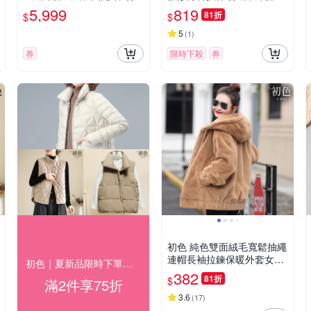
典短款連帽女外套2色74ia4
外套-共5色-39310(M/L可
5,999
819
81折
$
$
5
選)
5
(
1
)
券
限時下殺
券
初色 純色雙面絨毛寬鬆抽繩
連帽長袖拉鍊保暖外套女外
初色｜夏新品限時下單一件8折 二件75折(三)
套-共4色-39444(M-3XL可
382
81折
$
滿2件享75折
選)
3.6
(
17
)