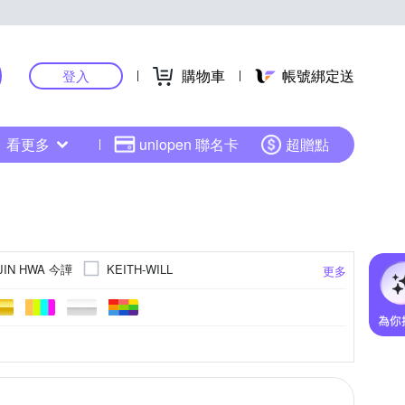
購物車
帳號綁定送
登入
看更多
uniopen 聯名卡
超贈點
JIN HWA 今譁
KEITH-WILL
更多
選
PEILOU 貝柔
NEW FORCE
緊身
風衣
荷葉
前短後長
大衣
26腰
點點
寬褲
27腰
合身窄版
動物紋
刷毛外套
25腰
流蘇
24腰
eesize
更多
更多
更多
更多
裙套裝
靴型褲/喇叭褲