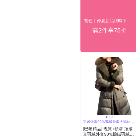
初色｜仲夏新品限時下單一件8折 二件75折(二)
滿2件享75折
羽絨外套90%鵝絨外套大碼休閒
女裝
[巴黎精品] 現貨+預購 頂級
真羽絨外套90%鵝絨羽絨衣