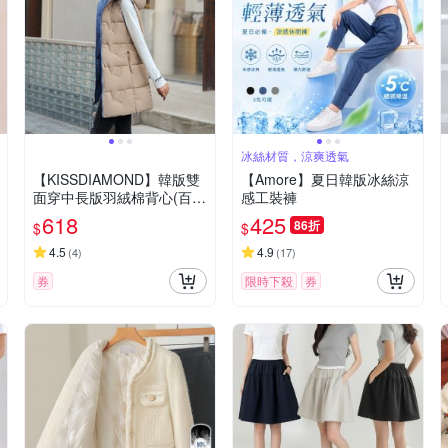
冰絲材質，涼爽透氣
【KISSDIAMOND】韓版雙
【Amore】夏日韓版冰絲涼
面穿中長版羽絨棉背心(百
感工裝褲
搭/保暖/舒適/5色/M-3XL/KD
618
425
86折
$
$
CQ-2162)
4.5
4.9
(
4
)
(
17
)
券
限時下殺
券