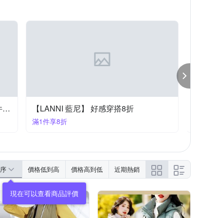
初色｜仲夏新品限時下單一件8折 二件75折(二)
【LANNI 藍尼】 好感穿搭8折
滿1件享8折
滿2件享
序
價格低到高
價格高到低
近期熱銷