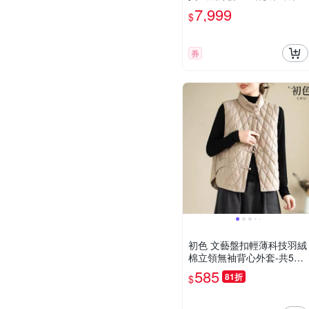
秋冬外套大碼休閒女裝-狐狸
7,999
$
毛領連帽長版女外套a1lm35
券
初色 文藝盤扣輕薄科技羽絨
棉立領無袖背心外套-共5色-
31678(M-2XL可選)
585
81折
$