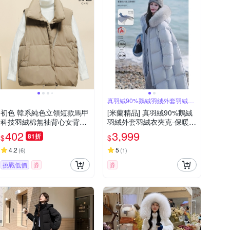
真羽絨90%鵝絨羽絨外套羽絨衣
夾克
初色 韓系純色立領短款馬甲
[米蘭精品] 真羽絨90%鵝絨
科技羽絨棉無袖背心女背心-
羽絨外套羽絨衣夾克-保暖貼
共3色-39176(M-2XL可選)
合身形舒適隨性女外套4色7
402
3,999
81折
$
$
4ip48
4.2
5
(
6
)
(
1
)
挑戰低價
券
券