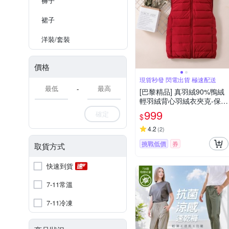
褲子
裙子
洋裝/套裝
價格
現貨秒發 閃電出貨 極速配送
-
[巴黎精品] 真羽絨90%鴨絨
輕羽絨背心羽絨衣夾克-保暖
戶外輕便立領簡約女外套7
999
確定
$
色a1hd22
4.2
(
2
)
挑戰低價
券
取貨方式
快速到貨
7-11常溫
7-11冷凍