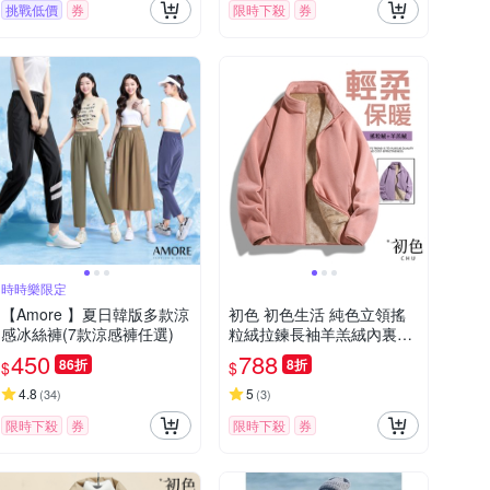
挑戰低價
券
限時下殺
券
時時樂限定
【Amore 】夏日韓版多款涼
初色 初色生活 純色立領搖
感冰絲褲(7款涼感褲任選)
粒絨拉鍊長袖羊羔絨內裏加
厚男女外套-共8色-39608(M
450
788
86折
8折
$
$
-4XL可選)
4.8
5
(
34
)
(
3
)
限時下殺
券
限時下殺
券