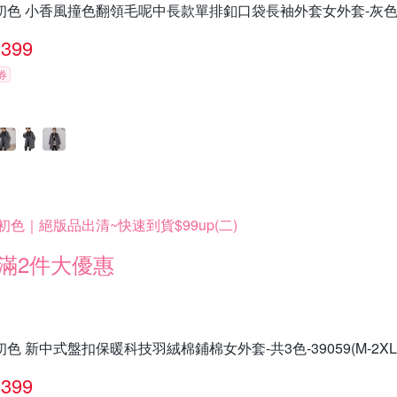
初色 小香風撞色翻領毛呢中長款單排釦口袋長袖外套女外套-灰色-171
399
券
初色｜絕版品出清~快速到貨$99up(二)
滿2件大優惠
初色 新中式盤扣保暖科技羽絨棉鋪棉女外套-共3色-39059(M-2XL
399