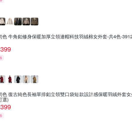
初色 牛角釦修身保暖加厚立領連帽科技羽絨棉女外套-共4色-39123(
399
券
初色 復古純色長袖單排釦立領雙口袋短款設計感保暖羽絨外套女外套-深
可選)
399
券