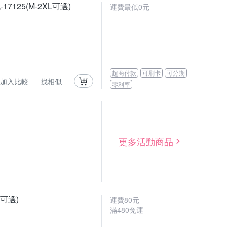
25(M-2XL可選)
運費最低0元
超商付款
可刷卡
可分期
加入比較
找相似
零利率
更多活動商品
可選)
運費80元
滿480免運