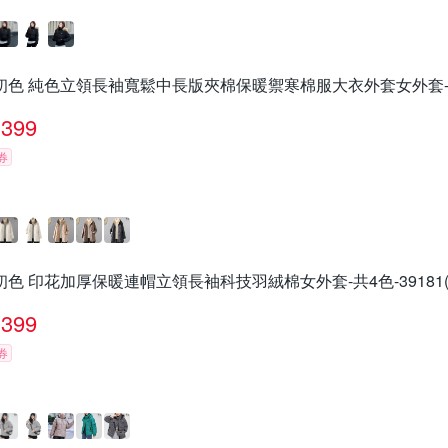
初色 純色立領長袖寬鬆中長版夾棉保暖禦寒棉服大衣外套女外套-共4色-
399
券
初色 印花加厚保暖連帽立領長袖科技羽絨棉女外套-共4色-39181(L
399
券