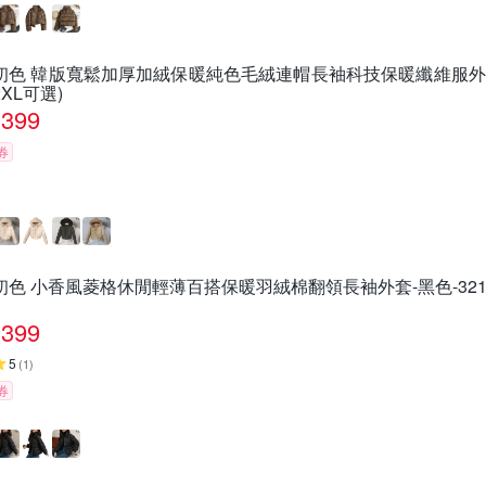
初色 韓版寬鬆加厚加絨保暖純色毛絨連帽長袖科技保暖纖維服外套女外
2XL可選)
399
券
初色 小香風菱格休閒輕薄百搭保暖羽絨棉翻領長袖外套-黑色-32142
399
5
(
1
)
券