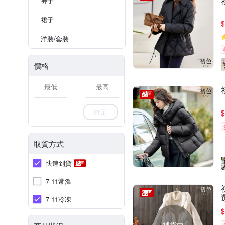
褲子
裙子
$
洋裝/套裝
價格
-
確定
$
取貨方式
快速到貨
7-11常溫
7-11冷凍
$