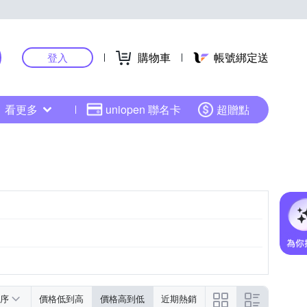
購物車
帳號綁定送
登入
看更多
uniopen 聯名卡
超贈點
飛行外套
序
價格低到高
價格高到低
近期熱銷