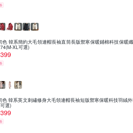
券
初色 韓系簡約大毛領連帽長袖直筒長版禦寒保暖鋪棉科技保暖纖維
074(M-XL可選)
399
券
初色 韓系英文刺繡修身大毛領連帽長袖短版禦寒保暖科技羽絨外套女外
L可選)
399
券