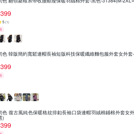
初色 翻領菱格系帶收腰顯瘦保暖羽絨棉外套-黑色-31384(M-2XL
399
5
(
1
)
券
初色 韓版簡約寬鬆連帽長袖短版科技保暖纖維麵包服外套女外套-共4色-
399
券
初色 復古風純色保暖格紋排釦長袖口袋連帽羽絨棉鋪棉外套女外套-共4
選)
399
券