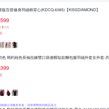
韓版百搭修身羽絨棉背心(KDCQ-6385)【KISSDIAMOND】
599
5
(
11
)
券
初色 簡約純色長袖拉鍊雙口袋連帽短款麵包服羽絨外套女外套-共2色-1
399
券
因絕版出清略有色差，請依實際收到商品為主