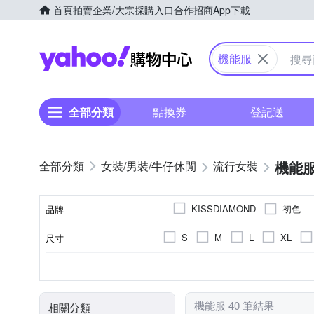
首頁
拍賣
企業/大宗採購入口
合作招商
App下載
Yahoo購物中心
機能服
全部分類
點換券
登記送
機能
女裝/男裝/牛仔休閒
流行女裝
初色
KISSDIAMOND
品牌
S
M
L
XL
尺寸
品牌名稱
羽絨外套
素色
正常版型
人造纖維
長袖
連帽
無袖
連帽外套
長版
拼接
一般
顏色
款式
風格元素
版型
主材質
袖長
機能服 40 筆結果
相關分類