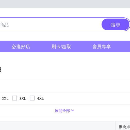
搜尋
必逛好店
刷卡/超取
會員專享
服
2XL
3XL
4XL
版型
鋪棉外套
格紋
刺繡
背心外套
印花
休閒褲
文字
刷毛外套
條紋
大衣
夾克/
展開全部
推薦排