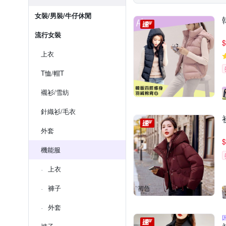
女裝/男裝/牛仔休閒
流行女裝
$
上衣
T恤/帽T
襯衫/雪紡
針織衫/毛衣
外套
$
機能服
上衣
褲子
外套