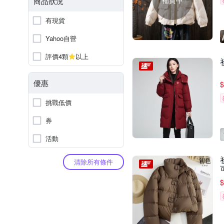
補貨中
商品狀況
有現貨
Yahoo自營
評價4顆
以上
優惠
$
挑戰低價
券
活動
清除所有條件
$