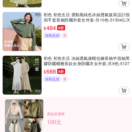
初色 初色生活 運動風純色冰絲透氣披肩設計指
洞手套長袖防曬外套女外套-共10色-51304(L/X
L可選)
484
$
8折
挑戰低價
券
初色 初色生活 冰絲透氣連帽拉鍊長袖半指袖黑
膠防曬帽檐長款全身防曬衣女外套-共9色-5127
9(L-XL可選)
688
$
8折
挑戰低價
券
商品折價券
100元