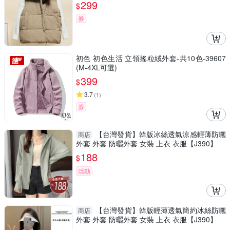
299
$
券
初色 初色生活 立領搖粒絨外套-共10色-39607
(M-4XL可選)
399
$
3.7
(
1
)
券
【台灣發貨】韓版冰絲透氣涼感輕薄防曬
商店
外套 外套 防曬外套 女裝 上衣 衣服【J390】
188
$
活動
【台灣發貨】韓版輕薄透氣簡約冰絲防曬
商店
外套 外套 防曬外套 女裝 上衣 衣服【J390】