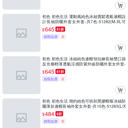
初色 初色生活 運動風純色冰絲寬鬆透氣連帽設
計長袖防曬外套女外套-共7色-51282(M-XL可
選)
645
$
81折
挑戰低價
券
初色 初色生活 冰絲純色連帽領拉鍊長袖雙口袋
反光條輕薄透氣涼感防紫外線防曬外套女外套-
共9色-51307(M-4XL可選)
645
$
81折
挑戰低價
券
初色 初色生活 簡約純色可拆卸黑膠帽簷冰絲防
曬薄款連帽長袖外套女外套-共10色-51283(L/X
L可選)
484
$
8折
挑戰低價
券