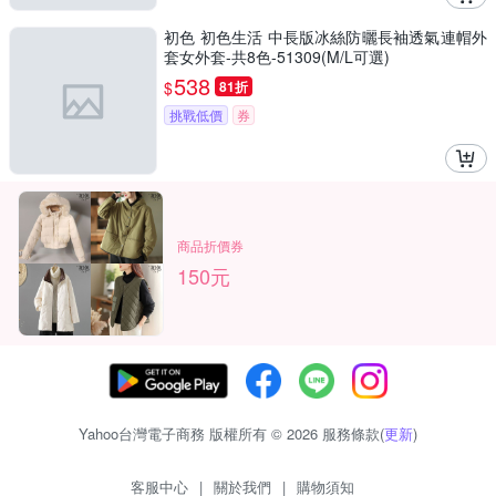
初色 初色生活 中長版冰絲防曬長袖透氣連帽外
套女外套-共8色-51309(M/L可選)
538
$
81折
挑戰低價
券
商品折價券
150元
Yahoo台灣電子商務 版權所有 © 2026 服務條款(
更新
)
客服中心
|
關於我們
|
購物須知