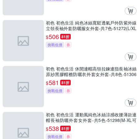
初色 初色生活 純色冰絲寬鬆透氣戶外防紫外線
立領長袖外套防曬服女外套-共7色-51272(L/XL
可選)
506
$
81折
挑戰低價
券
初色 初色生活 休閒連帽高領拉鍊連指長袖冰絲
原紗黑膠帽檐防曬衣外套女外套-共8色-51306
(L/XL可選)
581
$
81折
挑戰低價
券
初色 初色生活 運動風純色冰絲涼感收腰薄款連
帽長袖防曬外套女外套-共5色-51298(M-XL可
選)
538
$
81折
挑戰低價
券