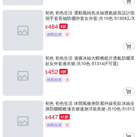
初色 初色生活 運動風純色冰絲透氣披肩設計指
洞手套長袖防曬外套女外套-共10色-51304(L/X
L可選)
484
$
8折
挑戰低價
券
初色 初色生活 過膝冰絲大帽檐鏡片透氣防曬罩
衫女外套連衣裙-共10色-51314(F可選)
452
$
8折
挑戰低價
券
初色 初色生活 休閒風修身防紫外線長款冰絲全
身防曬帽檐連衣裙連身洋裝長裙-共10色-51313
(F可選)
447
$
81折
挑戰低價
券