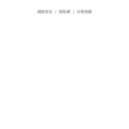
網路安全
|
隱私權
|
分類地圖