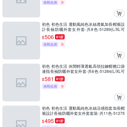
挑戰低價
券
初色 初色生活 運動風純色冰絲透氣加長帽簷設
計長袖防曬外套女外套-共8色-51289(L/XL可
選)
506
$
81折
挑戰低價
券
初色 初色生活 休閒輕薄透氣高領拉鍊帽檐口袋
連指長袖防曬外套女外套-共6色-51284(L/XL可
選)
581
$
81折
挑戰低價
券
初色 初色生活 運動風純色冰絲涼感指套加長帽
簷設計長袖防曬外套女外套套裝-共11色-51275
(L/XL可選)
495
$
81折