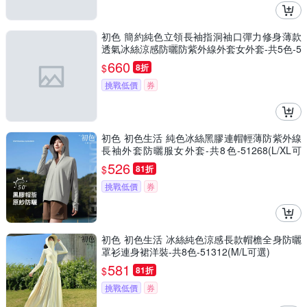
初色 簡約純色立領長袖指洞袖口彈力修身薄款
透氣冰絲涼感防曬防紫外線外套女外套-共5色-5
1233(M-XL可選)
660
$
8折
挑戰低價
券
初色 初色生活 純色冰絲黑膠連帽輕薄防紫外線
長袖外套防曬服女外套-共8色-51268(L/XL可
選)
526
$
81折
挑戰低價
券
初色 初色生活 冰絲純色涼感長款帽檐全身防曬
罩衫連身裙洋裝-共8色-51312(M/L可選)
581
$
81折
挑戰低價
券