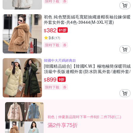
限時下殺
券
初色 純色雙面絨毛寬鬆抽繩連帽長袖拉鍊保暖
外套女外套-共4色-39444(M-3XL可選)
382
$
81折
3.6
(
17
)
限時下殺
券
韓國中大尺碼經典款
[韓國精品組合]【韓國K.W.】極地極簡保暖羽絨
頂級中長版連帽外套(防水防風外套/連帽外套/
大衣/羽絨外套)
899
$
9折
限時下殺
券
初色｜仲夏新品限時下單一件8折 二件75折(二)
滿2件享75折