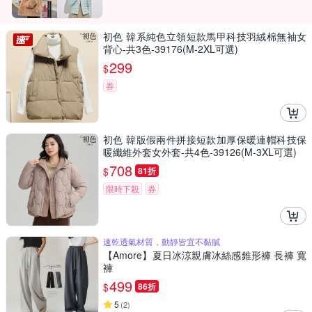
初色 韓系純色立領短款馬甲科技羽絨棉無袖女
背心-共3色-39176(M-2XL可選)
299
$
券
初色 韓版假兩件拼接短款加厚保暖連帽科技保
暖纖維外套女外套-共4色-39126(M-3XL可選)
708
$
81折
限時下殺
券
速乾透氣材質，動靜皆宜不黏膩
【Amore】夏日冰涼親膚冰絲感錐形褲 長褲 寬
褲
499
$
86折
5
(
2
)