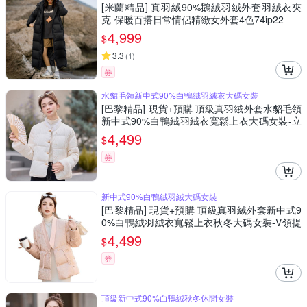
[米蘭精品] 真羽絨90%鵝絨羽絨外套羽絨衣夾
克-保暖百搭日常情侶精緻女外套4色74ip22
4,999
$
3.3
(
1
)
券
水貂毛領新中式90%白鴨絨羽絨衣大碼女裝
[巴黎精品] 現貨+預購 頂級真羽絨外套水貂毛領
新中式90%白鴨絨羽絨衣寬鬆上衣大碼女裝-立
領提花2色n1mh18
4,499
$
券
新中式90%白鴨絨羽絨大碼女裝
[巴黎精品] 現貨+預購 頂級真羽絨外套新中式9
0%白鴨絨羽絨衣寬鬆上衣秋冬大碼女裝-V領提
花短款2色n1mh13
4,499
$
券
頂級新中式90%白鴨絨秋冬休閒女裝