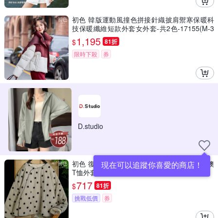
初色 韓版運動風撞色拼接針織披肩禦寒保暖科
技保暖纖維短款外套女外套-共2色-17155(M-3
XL可選)
1,195
$
81折
限時下殺
券
D.studio
初色 復古長袖圓領點點印花寬鬆斜襟夾棉棉襖
現在可以追蹤你喜愛的商店！
T恤外套女外套-灰色-17069(L-2XL可選)
717
$
81折
挑戰低價
券