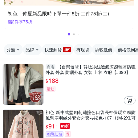
初色｜仲夏新品限時下單一件8折 二件75折(二)
滿2件享75折
分類
品牌
快速到貨
有現貨
挑戰低價
價格低到
【台灣發貨】韓版冰絲透氣涼感輕薄防曬
商店
外套 外套 防曬外套 女裝 上衣 衣服【J390】
188
$
活動
初色 新中式盤釦刺繡撞色口袋長袖保暖立領防
風禦寒羽絨外套女外套-共2色-16711(M-2XL可
選)
911
$
81折
挑戰低價
券