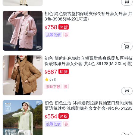
初色 純色復古盤扣保暖夾棉長袖外套女外套-共
3色-39085(M-2XL可選)
758
$
81折
挑戰低價
券
初色 簡約純色短款立領寬鬆修身保暖加厚科技
保暖纖維外套女外套-共4色-39128(M-2XL可選)
687
$
81折
5
(
1
)
限時下殺
券
初色 初色生活 冰絲連帽拉鍊長袖雙口袋袖洞輕
薄透氣速乾涼感防曬外套女外套-共5色-51293
(M-XL可選)
554
$
81折
挑戰低價
券