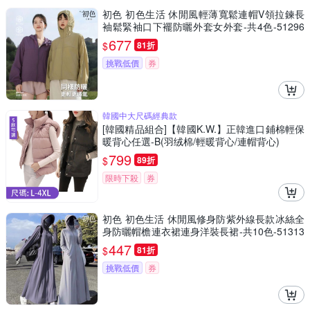
初色 初色生活 休閒風輕薄寬鬆連帽V領拉鍊長
袖鬆緊袖口下襬防曬外套女外套-共4色-51296
(L/XL可選)
677
$
81折
挑戰低價
券
韓國中大尺碼經典款
[韓國精品組合]【韓國K.W.】正韓進口鋪棉輕保
暖背心任選-B(羽绒棉/輕暖背心/連帽背心)
799
$
89折
限時下殺
券
初色 初色生活 休閒風修身防紫外線長款冰絲全
身防曬帽檐連衣裙連身洋裝長裙-共10色-51313
(F可選)
447
$
81折
挑戰低價
券