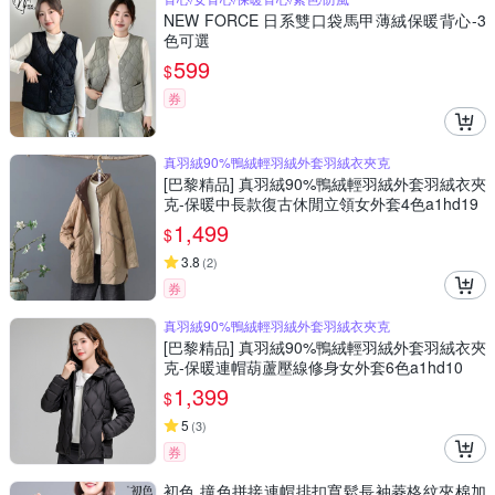
NEW FORCE 日系雙口袋馬甲薄絨保暖背心-3
色可選
599
$
券
真羽絨90%鴨絨輕羽絨外套羽絨衣夾克
[巴黎精品] 真羽絨90%鴨絨輕羽絨外套羽絨衣夾
克-保暖中長款復古休閒立領女外套4色a1hd19
1,499
$
3.8
(
2
)
券
真羽絨90%鴨絨輕羽絨外套羽絨衣夾克
[巴黎精品] 真羽絨90%鴨絨輕羽絨外套羽絨衣夾
克-保暖連帽葫蘆壓線修身女外套6色a1hd10
1,399
$
5
(
3
)
券
初色 撞色拼接連帽排扣寬鬆長袖菱格紋夾棉加