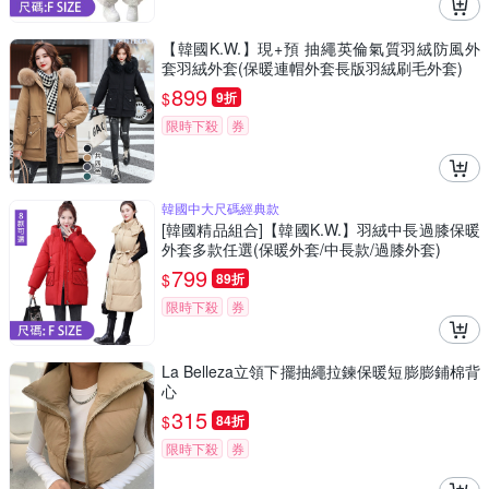
【韓國K.W.】現+預 抽繩英倫氣質羽絨防風外
套羽絨外套(保暖連帽外套長版羽絨刷毛外套)
899
$
9折
限時下殺
券
韓國中大尺碼經典款
[韓國精品組合]【韓國K.W.】羽絨中長過膝保暖
外套多款任選(保暖外套/中長款/過膝外套)
799
$
89折
限時下殺
券
La Belleza立領下擺抽繩拉鍊保暖短膨膨鋪棉背
心
315
$
84折
限時下殺
券