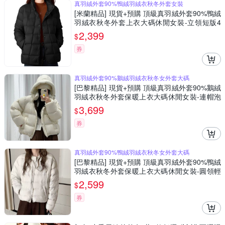
真羽絨外套90%鴨絨羽絨衣秋冬外套女裝
[米蘭精品] 現貨+預購 頂級真羽絨外套90%鴨絨
羽絨衣秋冬外套上衣大碼休閒女裝-立領短版4
色74mw28
2,399
$
券
真羽絨外套90%鵝絨羽絨衣秋冬女外套大碼
[巴黎精品] 現貨+預購 頂級真羽絨外套90%鵝絨
羽絨衣秋冬外套保暖上衣大碼休閒女裝-連帽泡
芙短款5色a1lr29
3,699
$
券
真羽絨外套90%鴨絨羽絨衣秋冬女外套大碼
[巴黎精品] 現貨+預購 頂級真羽絨外套90%鴨絨
羽絨衣秋冬外套保暖上衣大碼休閒女裝-圓領輕
薄短款7色a1lr39
2,599
$
券