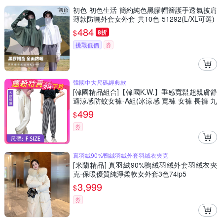
初色 初色生活 簡約純色黑膠帽簷護手透氣披肩
薄款防曬外套女外套-共10色-51292(L/XL可選)
484
$
8折
挑戰低價
券
韓國中大尺碼經典款
[韓國精品組合]【韓國K.W.】垂感寬鬆超親膚舒
適涼感防蚊女褲-A組(冰涼感 寬褲 女褲 長褲 九
分褲)
499
$
券
真羽絨90%鴨絨羽絨外套羽絨衣夾克
[米蘭精品] 真羽絨90%鴨絨羽絨外套羽絨衣夾
克-保暖優質純淨柔軟女外套3色74ip5
3,999
$
券