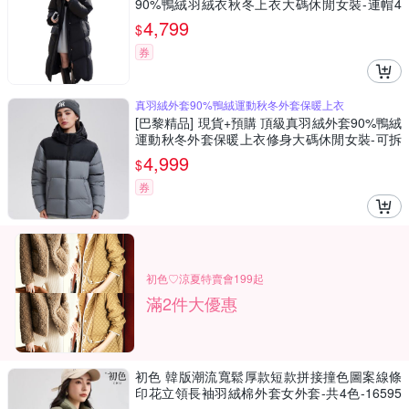
90%鴨絨羽絨衣秋冬上衣大碼休閒女裝-連帽4
色a1mj24
4,799
$
券
真羽絨外套90%鴨絨運動秋冬外套保暖上衣
[巴黎精品] 現貨+預購 頂級真羽絨外套90%鴨絨
運動秋冬外套保暖上衣修身大碼休閒女裝-可拆
連帽3色a1lv9
4,999
$
券
初色♡涼夏特賣會199起
滿2件大優惠
初色 韓版潮流寬鬆厚款短款拼接撞色圖案線條
印花立領長袖羽絨棉外套女外套-共4色-16595