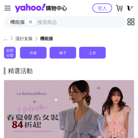
Yahoo購物中心
登入
機能服
流行女裝
機能服
全部
外套
褲子
上衣
分類
精選活動