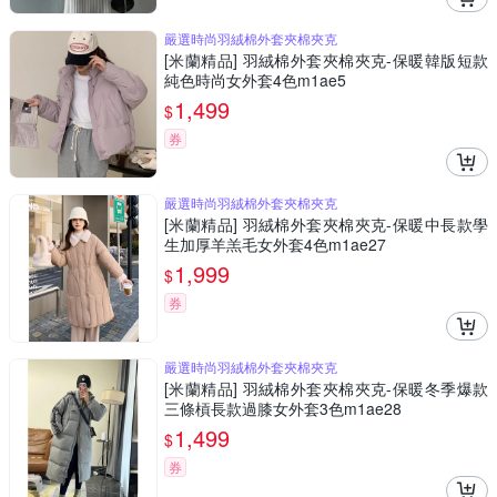
嚴選時尚羽絨棉外套夾棉夾克
[米蘭精品] 羽絨棉外套夾棉夾克-保暖韓版短款
純色時尚女外套4色m1ae5
1,499
$
券
嚴選時尚羽絨棉外套夾棉夾克
[米蘭精品] 羽絨棉外套夾棉夾克-保暖中長款學
生加厚羊羔毛女外套4色m1ae27
1,999
$
券
嚴選時尚羽絨棉外套夾棉夾克
[米蘭精品] 羽絨棉外套夾棉夾克-保暖冬季爆款
三條槓長款過膝女外套3色m1ae28
1,499
$
券