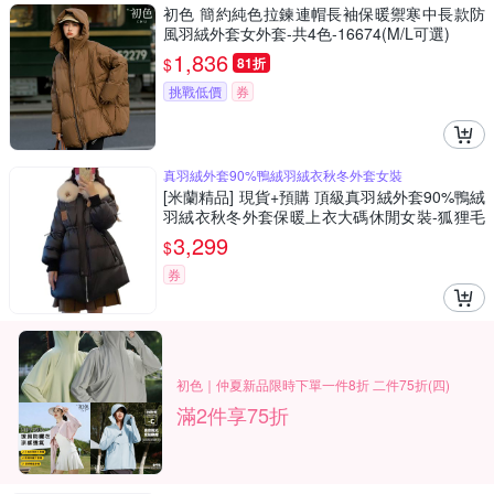
初色 簡約純色拉鍊連帽長袖保暖禦寒中長款防
風羽絨外套女外套-共4色-16674(M/L可選)
1,836
$
81折
挑戰低價
券
真羽絨外套90%鴨絨羽絨衣秋冬外套女裝
[米蘭精品] 現貨+預購 頂級真羽絨外套90%鴨絨
羽絨衣秋冬外套保暖上衣大碼休閒女裝-狐狸毛
領長版4色74mw44
3,299
$
券
初色｜仲夏新品限時下單一件8折 二件75折(四)
滿2件享75折