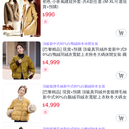
初色 小香風縫紋外套-共4款任選-(M-XL可選現
貨+預購)
990
$
券
頂級新中式90%白鴨絨秋冬休閒女裝
[巴黎精品] 現貨+預購 頂級真羽絨外套新中式9
0%白鴨絨羽絨衣寬鬆上衣秋冬大碼休閒女裝-圓
領刺繡2色n1mh66
4,999
$
券
頂級狐狸毛袖新中式90%白鵝絨秋冬女裝
[巴黎精品] 現貨+預購 頂級真羽絨外套狐狸毛袖
新中式90%白鵝絨羽絨衣寬鬆上衣秋冬大碼女
裝-印花2色n1mh70
4,999
$
券
頂級狐狸毛袖新中式90%白鴨絨秋冬女裝