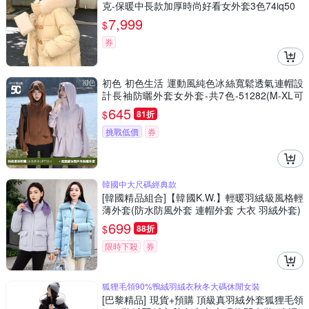
克-保暖中長款加厚時尚好看女外套3色74iq50
7,999
$
券
初色 初色生活 運動風純色冰絲寬鬆透氣連帽設
計長袖防曬外套女外套-共7色-51282(M-XL可
選)
645
$
81折
挑戰低價
券
韓國中大尺碼經典款
[韓國精品組合]【韓國K.W.】輕暖羽絨級風格輕
薄外套(防水防風外套 連帽外套 大衣 羽絨外套)
699
$
88折
限時下殺
券
狐狸毛領90%鴨絨羽絨衣秋冬大碼休閒女裝
[巴黎精品] 現貨+預購 頂級真羽絨外套狐狸毛領