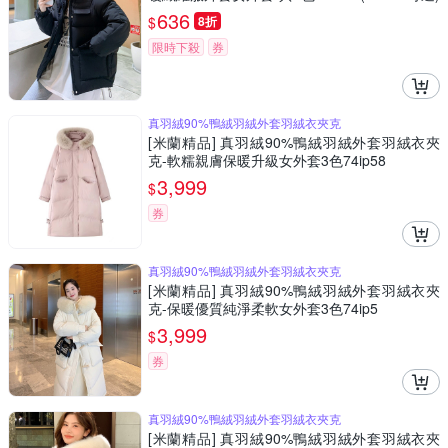
636
$
8折
限時下殺
券
真羽絨90%鴨絨羽絨外套羽絨衣夾克
[米蘭精品] 真羽絨90%鴨絨羽絨外套羽絨衣夾
克-軟糯親膚保暖升級女外套3色74ip58
3,999
$
券
真羽絨90%鴨絨羽絨外套羽絨衣夾克
[米蘭精品] 真羽絨90%鴨絨羽絨外套羽絨衣夾
克-保暖優質純淨柔軟女外套3色74ip5
3,999
$
券
真羽絨90%鴨絨羽絨外套羽絨衣夾克
[米蘭精品] 真羽絨90%鴨絨羽絨外套羽絨衣夾