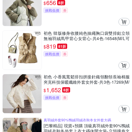
(M-2XL可選)
656
$
8折
挑戰低價
券
初色 韓版修身收腰純色抽繩胸口袋雙排釦立領
無袖羽絨馬甲背心女背心-共4色-16548(M/L可
選)
819
$
81折
挑戰低價
券
初色 小香風寬鬆排扣拼接針織領翻領長袖棉服
夾克科技保暖纖維外套女外套-共3色-17269(M/
L可選)
1,652
$
8折
挑戰低價
券
真羽絨外套90%鴨絨羽絨衣秋冬女外套大碼
[巴黎精品] 現貨+預購 頂級真羽絨外套90%鴨絨
羽絨衣秋冬外套上衣大碼休閒女裝-立領撞色文