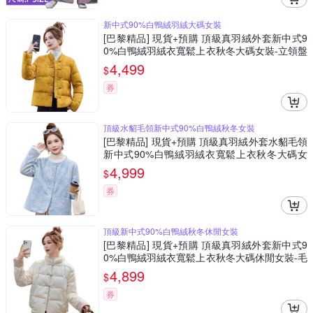
新中式90%白鴨絨羽絨大碼女裝
[巴黎精品] 現貨+預購 頂級真羽絨外套新中式9
0%白鴨絨羽絨衣寬鬆上衣秋冬大碼女裝-立領盤
扣提花n1mh22
4,499
$
券
頂級水貂毛領新中式90%白鴨絨秋冬女裝
[巴黎精品] 現貨+預購 頂級真羽絨外套水貂毛領
新中式90%白鴨絨羽絨衣寬鬆上衣秋冬大碼女
裝-刺繡2色n1mh87
4,999
$
券
頂級新中式90%白鴨絨秋冬休閒女裝
[巴黎精品] 現貨+預購 頂級真羽絨外套新中式9
0%白鴨絨羽絨衣寬鬆上衣秋冬大碼休閒女裝-毛
領輕薄款n1mh95
4,899
$
券