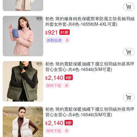
初色 簡約修身純色保暖禦寒防風立領長袖羽絨
外套女外套-共6色-16558(M-4XL可選)
921
$
81折
挑戰低價
券
初色 簡約寬鬆保暖抽繩下擺立領羽絨外搭馬甲
背心女背心-共4色-16546(S/M可選)
2,140
$
8折
限時下殺
券
初色 簡約寬鬆保暖抽繩下擺立領羽絨外搭馬甲
背心女背心-共4色-16546(S/M可選)
2,140
$
8折
限時下殺
券