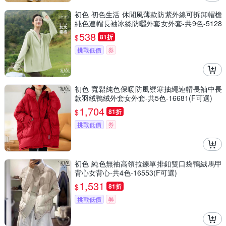
初色 初色生活 休閒風薄款防紫外線可拆卸帽檐
純色連帽長袖冰絲防曬外套女外套-共9色-5128
0(L/XL可選)
538
$
81折
挑戰低價
券
初色 寬鬆純色保暖防風禦寒抽繩連帽長袖中長
款羽絨鴨絨外套女外套-共5色-16681(F可選)
1,704
$
81折
挑戰低價
券
初色 純色無袖高領拉鍊單排釦雙口袋鴨絨馬甲
背心女背心-共4色-16553(F可選)
1,531
$
81折
挑戰低價
券