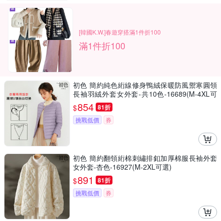
[韓國K.W.]春遊穿搭滿1件折100
滿1件折100
初色 簡約純色絎線修身鴨絨保暖防風禦寒圓領
長袖羽絨外套女外套-共10色-16689(M-4XL可
選)
854
$
81折
挑戰低價
券
初色 簡約翻領絎棉刺繡排釦加厚棉服長袖外套
女外套-杏色-16927(M-2XL可選)
891
$
81折
挑戰低價
券