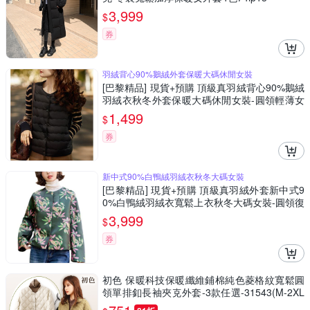
3,999
$
券
羽絨背心90%鵝絨外套保暖大碼休閒女裝
[巴黎精品] 現貨+預購 頂級真羽絨背心90%鵝絨
羽絨衣秋冬外套保暖大碼休閒女裝-圓領輕薄女
外套3色a1lm37
1,499
$
券
新中式90%白鴨絨羽絨衣秋冬大碼女裝
[巴黎精品] 現貨+預購 頂級真羽絨外套新中式9
0%白鴨絨羽絨衣寬鬆上衣秋冬大碼女裝-圓領復
古花2色n1mh36
3,999
$
券
初色 保暖科技保暖纖維鋪棉純色菱格紋寬鬆圓
領單排釦長袖夾克外套-3款任選-31543(M-2XL
可選)