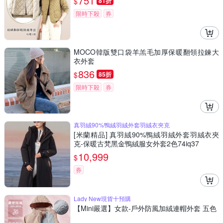
751
$
81折
限時下殺
券
MOCO韓版雙口袋羊羔毛加厚保暖翻領拉鍊大
衣外套
836
$
85折
限時下殺
券
真羽絨90%鴨絨羽絨外套羽絨衣夾克
[米蘭精品] 真羽絨90%鴨絨羽絨外套羽絨衣夾
克-保暖古梵黑金鴨絨服女外套2色74iq37
10,999
$
券
Lady New現貨十預購
【Mini嚴選】女款-戶外防風加絨連帽外套 五色