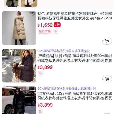
初色 通勤風中長款防風抗寒保暖純色毛領連帽
長袖科技保暖纖維服外套女外套-共4色-17270
(M-2XL可選)
1,652
$
8折
限時下殺
券
90%鴨絨羽絨衣秋冬保暖大碼休閒女裝
[巴黎精品] 現貨+預購 頂級真羽絨外套90%鴨絨
羽絨衣秋冬外套保暖上衣大碼休閒女裝-連帽超
輕短版3色a1mj2
3,899
$
券
90%鴨絨羽絨衣秋冬外套保暖大碼休閒女裝
[巴黎精品] 現貨+預購 頂級真羽絨外套90%鴨絨
羽絨衣秋冬外套保暖上衣大碼休閒女裝-連帽長
短版3色a1mj4
3,899
$
券