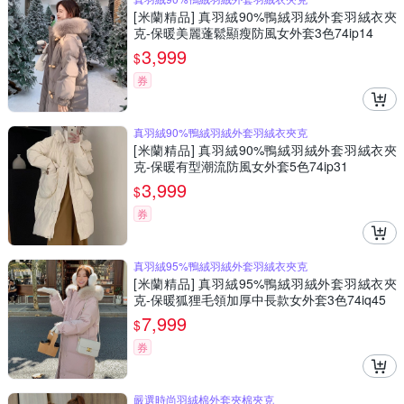
[米蘭精品] 真羽絨90%鴨絨羽絨外套羽絨衣夾
克-保暖美麗蓬鬆顯瘦防風女外套3色74ip14
3,999
$
券
真羽絨90%鴨絨羽絨外套羽絨衣夾克
[米蘭精品] 真羽絨90%鴨絨羽絨外套羽絨衣夾
克-保暖有型潮流防風女外套5色74ip31
3,999
$
券
真羽絨95%鴨絨羽絨外套羽絨衣夾克
[米蘭精品] 真羽絨95%鴨絨羽絨外套羽絨衣夾
克-保暖狐狸毛領加厚中長款女外套3色74iq45
7,999
$
券
嚴選時尚羽絨棉外套夾棉夾克