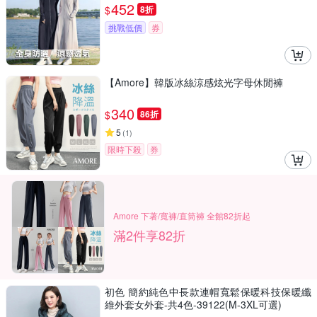
452
$
8折
挑戰低價
券
【Amore】韓版冰絲涼感炫光字母休閒褲
340
$
86折
5
(
1
)
限時下殺
券
Amore 下著/寬褲/直筒褲 全館82折起
滿2件享82折
初色 簡約純色中長款連帽寬鬆保暖科技保暖纖
維外套女外套-共4色-39122(M-3XL可選)