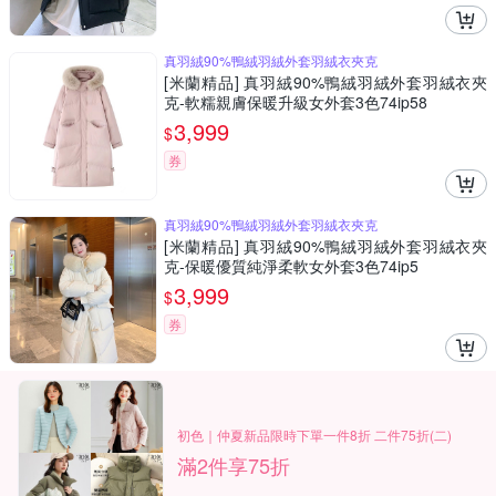
真羽絨90%鴨絨羽絨外套羽絨衣夾克
[米蘭精品] 真羽絨90%鴨絨羽絨外套羽絨衣夾
克-軟糯親膚保暖升級女外套3色74ip58
3,999
$
券
真羽絨90%鴨絨羽絨外套羽絨衣夾克
[米蘭精品] 真羽絨90%鴨絨羽絨外套羽絨衣夾
克-保暖優質純淨柔軟女外套3色74ip5
3,999
$
券
初色｜仲夏新品限時下單一件8折 二件75折(二)
滿2件享75折