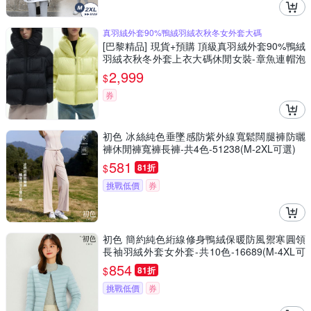
真羽絨外套90%鴨絨羽絨衣秋冬女外套大碼
[巴黎精品] 現貨+預購 頂級真羽絨外套90%鴨絨
羽絨衣秋冬外套上衣大碼休閒女裝-章魚連帽泡
芙短款4色a1lr3
2,999
$
券
初色 冰絲純色垂墜感防紫外線寬鬆闊腿褲防曬
褲休閒褲寬褲長褲-共4色-51238(M-2XL可選)
581
$
81折
挑戰低價
券
初色 簡約純色絎線修身鴨絨保暖防風禦寒圓領
長袖羽絨外套女外套-共10色-16689(M-4XL可
選)
854
$
81折
挑戰低價
券