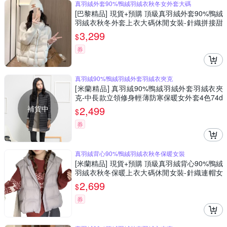
真羽絨外套90%鴨絨羽絨衣秋冬女外套大碼
[巴黎精品] 現貨+預購 頂級真羽絨外套90%鴨絨
羽絨衣秋冬外套上衣大碼休閒女裝-針織拼接甜
美短款4色a1lr67
3,299
$
券
真羽絨90%鴨絨羽絨外套羽絨衣夾克
[米蘭精品] 真羽絨90%鴨絨羽絨外套羽絨衣夾
克-中長款立領修身輕薄防寒保暖女外套4色74d
t44
補貨中
2,499
$
券
真羽絨背心90%鴨絨羽絨衣秋冬保暖女裝
[米蘭精品] 現貨+預購 頂級真羽絨背心90%鴨絨
羽絨衣秋冬保暖上衣大碼休閒女裝-針織連帽女
外套4色74mw12
2,699
$
券