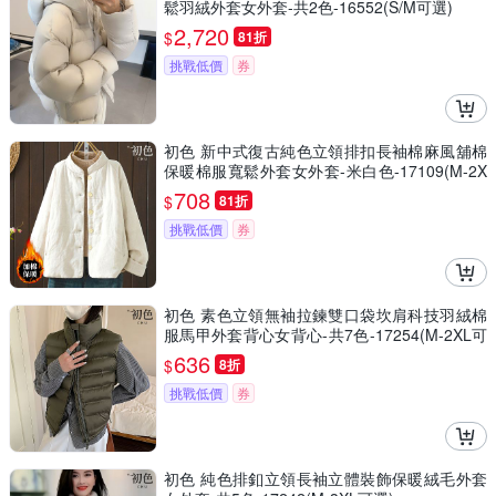
鬆羽絨外套女外套-共2色-16552(S/M可選)
2,720
$
81折
挑戰低價
券
初色 新中式復古純色立領排扣長袖棉麻風舖棉
保暖棉服寬鬆外套女外套-米白色-17109(M-2X
L可選)
708
$
81折
挑戰低價
券
初色 素色立領無袖拉鍊雙口袋坎肩科技羽絨棉
服馬甲外套背心女背心-共7色-17254(M-2XL可
選)
636
$
8折
挑戰低價
券
初色 純色排釦立領長袖立體裝飾保暖絨毛外套