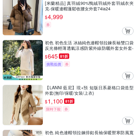
[米蘭精品] 真羽絨90%鴨絨羽絨外套羽絨衣夾
克-保暖連帽蓬鬆收腰女外套74ia24
4,999
$
券
初色 初色生活 冰絲純色連帽領拉鍊長袖雙口袋
反光條輕薄透氣涼感防紫外線防曬外套女外套-
共9色-51307(M-4XL可選)
645
$
81折
挑戰低價
券
【LANNI 藍尼】現+預 短版日系菱格口袋造型
外套(無印/保暖/女裝/上衣)
1,100
$
81折
限時下殺
券
初色 純色連帽領拉鍊排釦長袖保暖禦寒防風寬