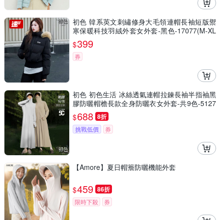
初色 韓系英文刺繡修身大毛領連帽長袖短版禦
寒保暖科技羽絨外套女外套-黑色-17077(M-XL
可選)
399
$
券
初色 初色生活 冰絲透氣連帽拉鍊長袖半指袖黑
膠防曬帽檐長款全身防曬衣女外套-共9色-5127
9(L-XL可選)
688
$
8折
挑戰低價
券
【Amore】夏日帽簷防曬機能外套
459
$
86折
限時下殺
券