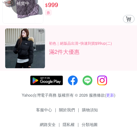
補貨中
999
$
券
初色｜絕版品出清~快速到貨$99up(二)
滿2件大優惠
Yahoo台灣電子商務 版權所有 © 2026 服務條款(
更新
)
客服中心
|
關於我們
|
購物須知
網路安全
|
隱私權
|
分類地圖