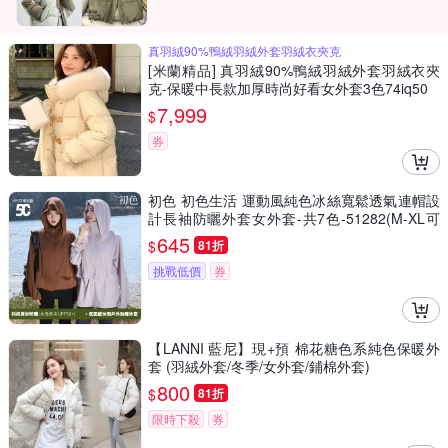
真羽絨90%鴨絨羽絨外套羽絨衣夾克
[米蘭精品] 真羽絨90%鴨絨羽絨外套羽絨衣夾
克-保暖中長款加厚時尚好看女外套3色74iq50
7,999
$
券
初色 初色生活 運動風純色冰絲寬鬆透氣連帽設
計長袖防曬外套女外套-共7色-51282(M-XL可
選)
645
$
81折
挑戰低價
券
【LANNI 藍尼】現+預 棉花糖色系純色保暖外
套 (羽絨外套/冬季/女外套/鋪棉外套)
800
$
81折
限時下殺
券