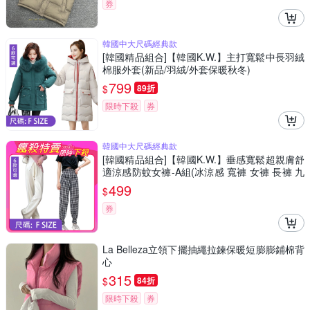
券
韓國中大尺碼經典款
[韓國精品組合]【韓國K.W.】主打寬鬆中長羽絨
棉服外套(新品/羽絨/外套保暖秋冬)
799
$
89折
限時下殺
券
韓國中大尺碼經典款
[韓國精品組合]【韓國K.W.】垂感寬鬆超親膚舒
適涼感防蚊女褲-A組(冰涼感 寬褲 女褲 長褲 九
分褲)
499
$
券
La Belleza立領下擺抽繩拉鍊保暖短膨膨鋪棉背
心
315
$
84折
限時下殺
券