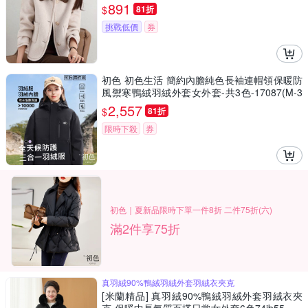
891
$
81折
挑戰低價
券
初色 初色生活 簡約內膽純色長袖連帽領保暖防
風禦寒鴨絨羽絨外套女外套-共3色-17087(M-3
XL可選)
2,557
$
81折
限時下殺
券
初色｜夏新品限時下單一件8折 二件75折(六)
滿2件享75折
真羽絨90%鴨絨羽絨外套羽絨衣夾克
[米蘭精品] 真羽絨90%鴨絨羽絨外套羽絨衣夾