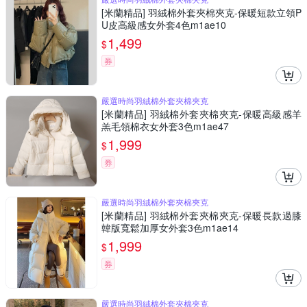
[米蘭精品] 羽絨棉外套夾棉夾克-保暖短款立領P
U皮高級感女外套4色m1ae10
1,499
$
券
嚴選時尚羽絨棉外套夾棉夾克
[米蘭精品] 羽絨棉外套夾棉夾克-保暖高級感羊
羔毛領棉衣女外套3色m1ae47
1,999
$
券
嚴選時尚羽絨棉外套夾棉夾克
[米蘭精品] 羽絨棉外套夾棉夾克-保暖長款過膝
韓版寬鬆加厚女外套3色m1ae14
1,999
$
券
嚴選時尚羽絨棉外套夾棉夾克