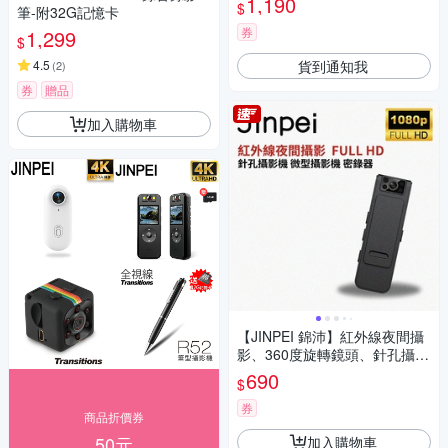
1,190
$
筆-附32G記憶卡
券
1,299
$
貨到通知我
4.5
(
2
)
券
贈品
加入購物車
【JINPEI 錦沛】紅外線夜間攝
影、360度旋轉鏡頭、針孔攝影
機 微型攝影機 密錄器 JS-05B
690
$
券
商品折價券
50元
加入購物車