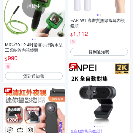
補貨中
EAR-W1 高畫質無線掏耳內視
鏡頭
1,112
$
券
MIC-G01 2.4吋螢幕手持防水型
工業蛇管內視鏡頭
貨到通知我
990
$
券
貨到通知我
全自動對焦馬達設計