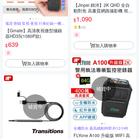
【Jinpei 錦沛】2K QHD 全自
動對焦 高畫質網路攝影機 視訊
鏡頭 視訊攝影機 防窺蓋 JW-07
1,090
$
B-2K-A
蒐證 密錄 監視 夜視 行車紀錄一機搞
定
5
(
1
)
【Gmate】高清夜視微型攝錄
券
器HD3S(1080P款)
639
加入購物車
$
券
加入購物車
補貨中
補貨中
全機防水 最高續航時間 約12小時
FLYone A100 升級版 WIFI 高