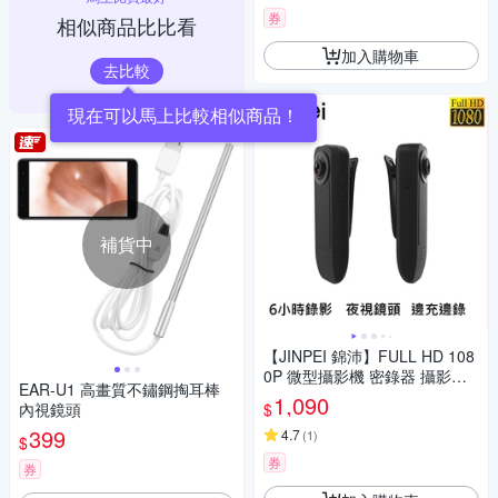
券
相似商品比比看
加入購物車
去比較
現在可以馬上比較相似商品！
補貨中
【JINPEI 錦沛】FULL HD 108
0P 微型攝影機 密錄器 攝影機
EAR-U1 高畫質不鏽鋼掏耳棒
可錄音錄影 循環錄影
1,090
$
內視鏡頭
399
4.7
(
1
)
$
券
券