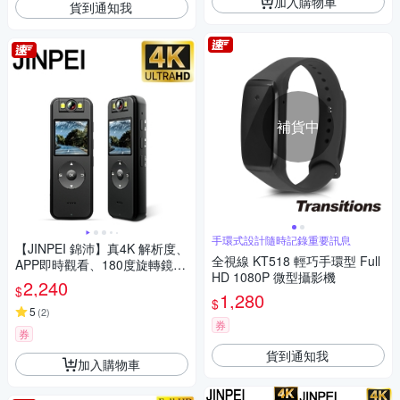
加入購物車
貨到通知我
補貨中
手環式設計隨時記錄重要訊息
【JINPEI 錦沛】真4K 解析度、
全視線 KT518 輕巧手環型 Full
APP即時觀看、180度旋轉鏡
HD 1080P 微型攝影機
頭、自行車錄影、針孔攝影機
2,240
$
微型攝影機密錄器
1,280
$
5
(
2
)
券
券
貨到通知我
加入購物車