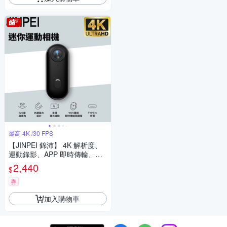
最高 4K /30 FPS
【JINPEI 錦沛】 4K 解析度、
運動錄影、APP 即時傳輸、自
行車 機車錄影、微型、寵物攝
2,440
$
影機（贈64GB）JS-10B
券
加入購物車