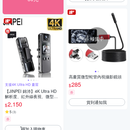
補貨中
高畫質微型蛇管內視攝影鏡頭
285
支援4K Ultra HD 畫質
$
【JINPEI 錦沛】4K Ultra HD
券
解析度、紅外線夜視、微型攝
影機 、密錄器、自行車 機車行
貨到通知我
2,150
$
車紀錄 (贈64GB) JS-06B-2
5
(
3
)
券
加入購物車