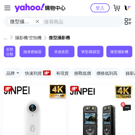
Yahoo購物中心
登入
微型攝影
機
攝影機/空拍機
微型攝影機
全部
隨身密錄器
其他造型
筆型/眼鏡型
微型攝影機
分類
品牌
快速到貨
有現貨
挑戰低價
價格低到高
錄影