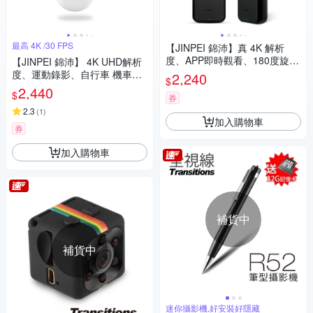
最高 4K /30 FPS
【JINPEI 錦沛】真 4K 解析
度、APP即時觀看、180度旋轉
【JINPEI 錦沛】 4K UHD解析
鏡頭、自行車錄影 針孔 微型攝
度、運動錄影、自行車 機車錄
2,240
$
影機 密錄器 (贈64GB) JS-06B-
影、微型、寵物攝影機 白色
2,440
$
64G
券
(贈64GB)JS-10W
2.3
(
1
)
加入購物車
券
加入購物車
補貨中
補貨中
迷你攝影機,好安裝好隱藏