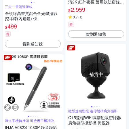
清2K 紅外夜視 警用執法密錄器
三合一電源連接線
(加碼送 專用座充)-急
2,959
$
全視線高畫質鋁合金光學攝影
3.7
(
1
)
挖耳棒(內窺鏡)-快
券
499
$
貨到通知我
券
貨到通知我
補貨中
微型遠端監控 迷你體積廣角攝影
Q15遠端WIFI高清磁吸密錄器
買送手機轉接頭 可透過手機讀取資
廣角微型攝影機 監視器
料
INJA V082S 1080P 錄音錄影