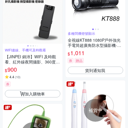
多種閃爍燈號顯示
全視線KT888 1080P戶外強光
手電筒超廣角防水型攝影機-加
WIFI連線、手機可及時觀看
送記憶卡
1,011
$
【JINPEI 錦沛】WIFI 及時觀
券
贈品
看、紅外線夜間攝影、360度旋
轉鏡頭、針孔攝影機 微型攝影
900
貨到通知我
$
機 密錄器JS-05B-2
4.4
(
10
)
券
加入購物車
補貨中