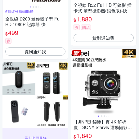
全視線 R52 Full HD 可錄影 插
卡式 筆型攝影機(銀色版)-快
6顆紅外線輔助燈
1,880
全視線 D200 迷你骰子型 Full
$
HD 1080P 記錄器-快
券
贈品
499
$
貨到通知我
券
貨到通知我
【JINPEI 錦沛】真 4K 解析
度、SONY Starvis 運動攝影
機、防水型 、APP即時傳輸、
1,840
$
馬上比買最好
防抖動 JS-07B