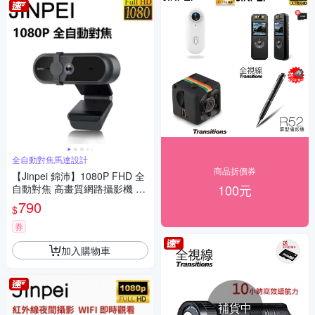
全自動對焦馬達設計
商品折價券
【Jinpei 錦沛】1080P FHD 全
100元
自動對焦 高畫質網路攝影機 視
訊鏡頭 視訊攝影機 防窺蓋 JW-
790
$
07B-A
券
加入購物車
補貨中