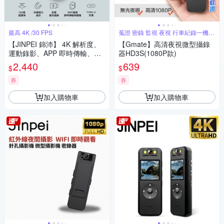
最高 4K /30 FPS
蒐證 密錄 監視 夜視 行車紀錄一機搞
定
【JINPEI 錦沛】 4K 解析度、
【Gmate】高清夜視微型攝錄
運動錄影、APP 即時傳輸、自
器HD3S(1080P款)
行車 機車錄影、微型、寵物攝
2,440
639
$
$
影機（贈64GB）JS-10B
券
券
加入購物車
加入購物車