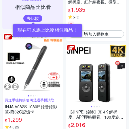
解析度、紅外線夜視、微型攝
相似商品比比看
影機 、密錄器、自行車 機車行
1,935
$
車紀錄 (贈64GB) JS-06B-2
5
(
3
)
去比較
券
現在可以馬上比較相似商品！
加入購物車
買送手機轉接頭 可透過手機讀取資
料
INJA V082S 1080P 錄音錄影
筆-附32G記憶卡
【JINPEI 錦沛】真 4K 解析
度、APP即時觀看、180度旋轉
1,299
$
鏡頭、自行車錄影 針孔 微型攝
2,016
$
4.5
影機 密錄器 (贈64GB) JS-06B-
(
2
)