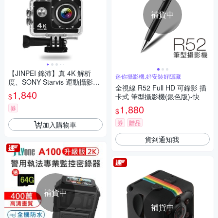
補貨中
【JINPEI 錦沛】真 4K 解析
迷你攝影機,好安裝好隱藏
度、SONY Starvis 運動攝影
全視線 R52 Full HD 可錄影 插
機、防水型 、APP即時傳輸、
1,840
$
卡式 筆型攝影機(銀色版)-快
防抖動 JS-07B
1,880
券
$
券
贈品
加入購物車
貨到通知我
補貨中
補貨中