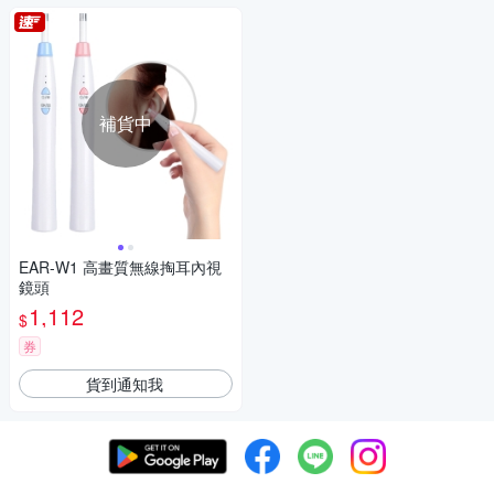
補貨中
EAR-W1 高畫質無線掏耳內視
鏡頭
1,112
$
券
貨到通知我