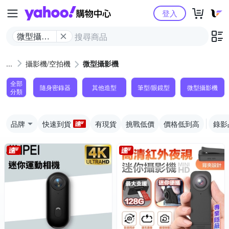
Yahoo購物中心
登入
微型攝影
機
攝影機/空拍機
微型攝影機
全部
隨身密錄器
其他造型
筆型/眼鏡型
微型攝影機
分類
品牌
快速到貨
有現貨
挑戰低價
價格低到高
錄影