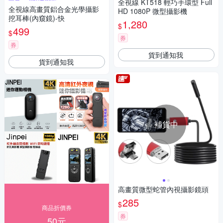
全視線 KT518 輕巧手環型 Full
全視線高畫質鋁合金光學攝影
HD 1080P 微型攝影機
挖耳棒(內窺鏡)-快
1,280
$
499
$
券
券
貨到通知我
貨到通知我
補貨中
高畫質微型蛇管內視攝影鏡頭
285
$
商品折價券
券
50元