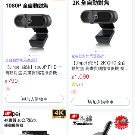
全自動對焦馬達設計
全自動對焦馬達設計
【Jinpei 錦沛】2K QHD 全自
【Jinpei 錦沛】1080P FHD 全
動對焦 高畫質網路攝影機 視訊
自動對焦 高畫質網路攝影機 視
鏡頭 視訊攝影機 防窺蓋 JW-07
1,090
$
訊鏡頭 視訊攝影機 防窺蓋 JW-
790
B-2K-A
$
07B-A
5
(
1
)
券
券
加入購物車
加入購物車