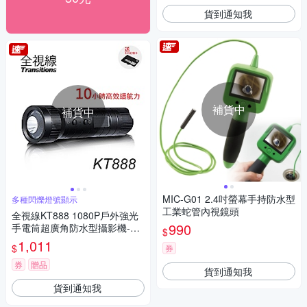
貨到通知我
補貨中
補貨中
MIC-G01 2.4吋螢幕手持防水型
多種閃爍燈號顯示
工業蛇管內視鏡頭
全視線KT888 1080P戶外強光
990
手電筒超廣角防水型攝影機-加
$
送記憶卡
1,011
$
券
券
贈品
貨到通知我
貨到通知我