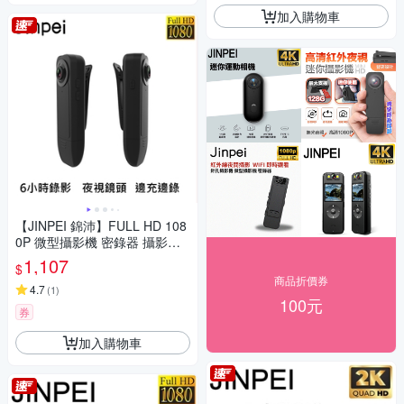
加入購物車
【JINPEI 錦沛】FULL HD 108
0P 微型攝影機 密錄器 攝影機
可錄音錄影 循環錄影
1,107
$
商品折價券
4.7
(
1
)
100元
券
加入購物車