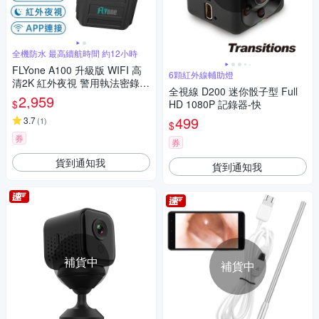
全機防水 最高續航時間 約12小時
FLYone A100 升級版 WIFI 高
6顆紅外線輔助燈
清2K 紅外夜視 警用執法密錄器
全視線 D200 迷你骰子型 Full
(加碼送 專用座充)-急
2,959
$
HD 1080P 記錄器-快
499
3.7
(
1
)
$
券
券
貨到通知我
貨到通知我
補貨中
補貨中