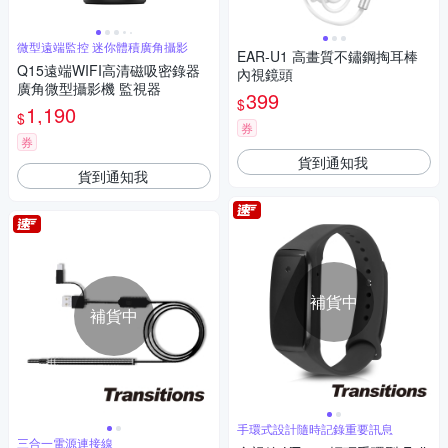
微型遠端監控 迷你體積廣角攝影
EAR-U1 高畫質不鏽鋼掏耳棒
Q15遠端WIFI高清磁吸密錄器
內視鏡頭
廣角微型攝影機 監視器
399
$
1,190
$
券
券
貨到通知我
貨到通知我
補貨中
補貨中
手環式設計隨時記錄重要訊息
三合一電源連接線