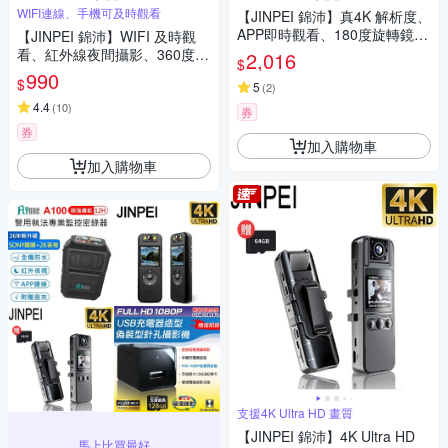
WIFI連線、手機可及時觀看
【JINPEI 錦沛】真4K 解析度、
APP即時觀看、180度旋轉鏡
【JINPEI 錦沛】WIFI 及時觀
頭、自行車錄影、針孔攝影機
看、紅外線夜間攝影、360度旋
2,016
$
微型攝影機密錄器
轉鏡頭、針孔攝影機 微型攝影
990
$
5
(
2
)
機 密錄器JS-05B-2
4.4
(
10
)
券
券
加入購物車
加入購物車
支援4K Ultra HD 畫質
【JINPEI 錦沛】4K Ultra HD
馬上比買最好