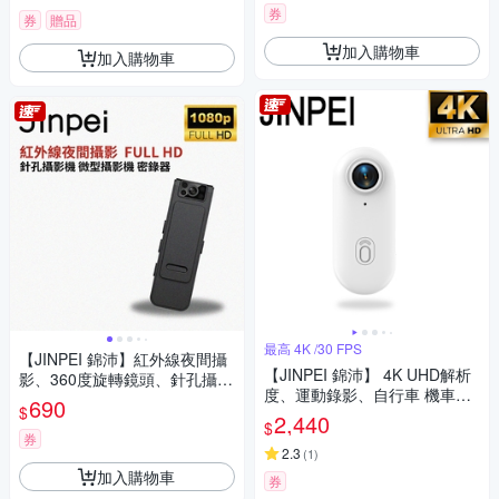
64G
券
券
贈品
加入購物車
加入購物車
最高 4K /30 FPS
【JINPEI 錦沛】紅外線夜間攝
【JINPEI 錦沛】 4K UHD解析
影、360度旋轉鏡頭、針孔攝影
度、運動錄影、自行車 機車錄
機 微型攝影機 密錄器 JS-05B
690
$
影、微型、寵物攝影機 白色
2,440
$
(贈64GB)JS-10W
券
2.3
(
1
)
加入購物車
券