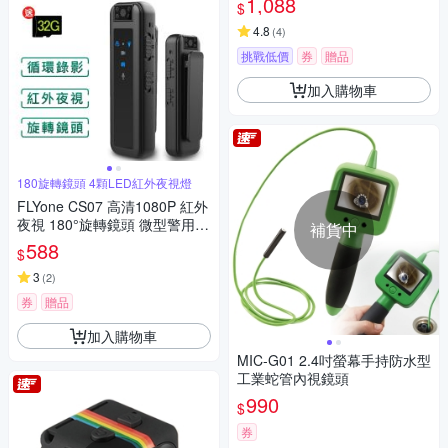
1,088
$
4.8
(
4
)
挑戰低價
券
贈品
加入購物車
180旋轉鏡頭 4顆LED紅外夜視燈
FLYone CS07 高清1080P 紅外
夜視 180°旋轉鏡頭 微型警用密
補貨中
錄器/行車記錄
588
$
3
(
2
)
券
贈品
加入購物車
MIC-G01 2.4吋螢幕手持防水型
工業蛇管內視鏡頭
990
$
券