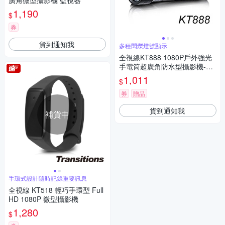
廣角微型攝影機 監視器
1,190
$
券
貨到通知我
多種閃爍燈號顯示
全視線KT888 1080P戶外強光
手電筒超廣角防水型攝影機-加
送記憶卡
1,011
$
券
贈品
貨到通知我
補貨中
手環式設計隨時記錄重要訊息
全視線 KT518 輕巧手環型 Full
HD 1080P 微型攝影機
1,280
$