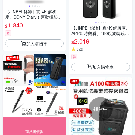
【JINPEI 錦沛】真 4K 解析
度、SONY Starvis 運動攝影
機、防水型 、APP即時傳輸、
1,840
$
防抖動 JS-07B
【JINPEI 錦沛】真4K 解析度、
APP即時觀看、180度旋轉鏡
券
頭、自行車錄影、針孔攝影機
2,016
$
加入購物車
微型攝影機密錄器
5
(
2
)
券
加入購物車
補貨中
商品折價券