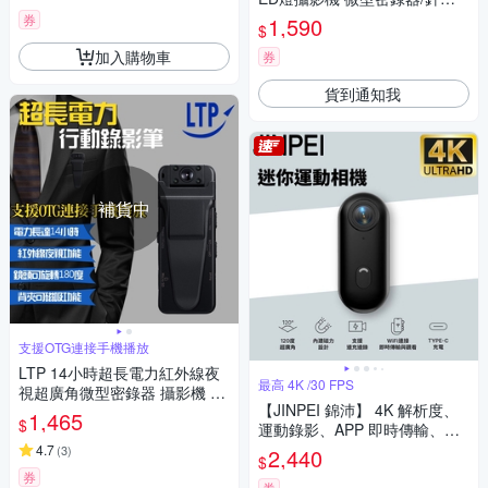
攝影機/行車紀錄器(揮手感應式
券
1,590
$
LED燈)
加入購物車
券
貨到通知我
補貨中
支援OTG連接手機播放
LTP 14小時超長電力紅外線夜
最高 4K /30 FPS
視超廣角微型密錄器 攝影機 針
【JINPEI 錦沛】 4K 解析度、
孔
1,465
$
運動錄影、APP 即時傳輸、自
行車 機車錄影、微型、寵物攝
4.7
(
3
)
2,440
$
影機（贈64GB）JS-10B
券
券