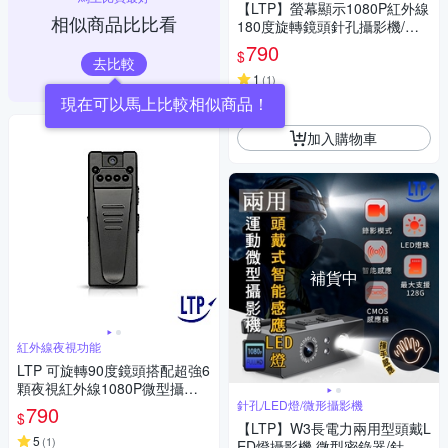
【LTP】螢幕顯示1080P紅外線
相似商品比比看
180度旋轉鏡頭針孔攝影機/密
錄器
790
$
去比較
1
(
1
)
現在可以馬上比較相似商品！
券
加入購物車
補貨中
紅外線夜視功能
LTP 可旋轉90度鏡頭搭配超強6
顆夜視紅外線1080P微型攝影
機
針孔/LED燈/微形攝影機
790
$
【LTP】W3長電力兩用型頭戴L
5
(
1
)
ED燈攝影機 微型密錄器/針孔