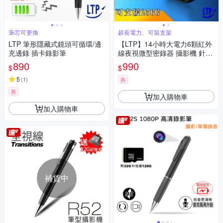
筆芯可更換
超長電力、可裝支架
LTP 筆形隱藏式鏡頭可循環/邊
【LTP】14小時大電力6顆紅外
充邊錄 插卡錄影筆
線夜視微型密錄器 攝影機 針孔
(可裝支架)
890
990
$
$
5
(
1
)
券
券
加入購物車
加入購物車
補貨中