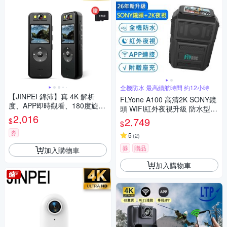
全機防水 最高續航時間 約12小時
【JINPEI 錦沛】真 4K 解析
FLYone A100 高清2K SONY鏡
度、APP即時觀看、180度旋轉
頭 WIFI紅外夜視升級 防水型
鏡頭、自行車錄影 針孔 微型攝
2,016
警用執法密錄器 (附贈座充)
2,749
$
$
影機 密錄器 (贈64GB) JS-06B-
64G
券
5
(
2
)
券
贈品
加入購物車
加入購物車