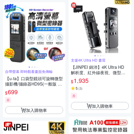
支援4K Ultra HD 畫質
【JINPEI 錦沛】4K Ultra HD
自帶螢幕 即時觀看畫面免傳輸
解析度、紅外線夜視、微型攝
影機 、密錄器、自行車 機車行
【u-ta】口袋型鏡頭可旋轉微型
1,935
$
車紀錄 (贈64GB) JS-06B-2
攝影機/攝錄器HD9S(一般版 10
5
(
3
)
80P 白光全彩 紅外線夜視 可
699
$
選)
券
券
加入購物車
加入購物車