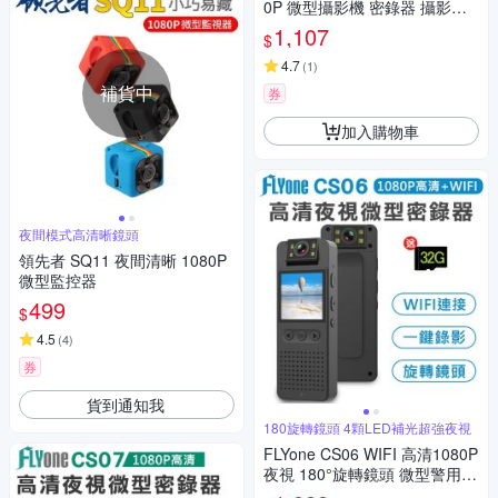
0P 微型攝影機 密錄器 攝影機
可錄音錄影 循環錄影
1,107
$
4.7
(
1
)
補貨中
券
加入購物車
夜間模式高清晰鏡頭
領先者 SQ11 夜間清晰 1080P
微型監控器
499
$
4.5
(
4
)
券
貨到通知我
180旋轉鏡頭 4顆LED補光超強夜視
FLYone CS06 WIFI 高清1080P
夜視 180°旋轉鏡頭 微型警用密
錄器/攝影機