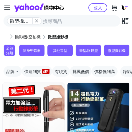
Yahoo購物中心
登入
微型攝影
機
攝影機/空拍機
微型攝影機
全部
隨身密錄器
其他造型
筆型/眼鏡型
微型攝影機
分類
品牌
快速到貨
有現貨
挑戰低價
價格低到高
錄影