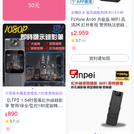
50元
全機防水 最高續航時間 約12小時
FLYone A100 升級版 WIFI 高
清2K 紅外夜視 警用執法密錄器
(加碼送 專用座充)-急
2,959
$
3.7
(
1
)
券
貨到通知我
大螢幕本機直接撥放,150度廣角鏡頭
【LTP】1.54吋螢幕紅外線錄影
筆 警用/保全/監控180度旋轉鏡
頭/針孔攝影機MD003
890
$
3.7
(
3
)
券