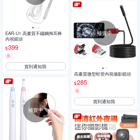
補貨中
EAR-U1 高畫質不鏽鋼掏耳棒
內視鏡頭
399
$
券
貨到通知我
高畫質微型蛇管內視攝影鏡頭
285
$
券
貨到通知我
補貨中