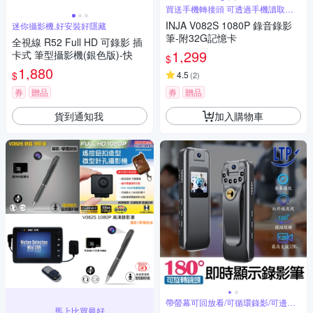
買送手機轉接頭 可透過手機讀取資
料
INJA V082S 1080P 錄音錄影
迷你攝影機,好安裝好隱藏
筆-附32G記憶卡
全視線 R52 Full HD 可錄影 插
1,299
卡式 筆型攝影機(銀色版)-快
$
1,880
$
4.5
(
2
)
券
贈品
券
贈品
貨到通知我
加入購物車
帶螢幕可回放看/可循環錄影/可邊充
馬上比買最好
邊錄