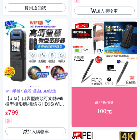
貨到通知我
加入購物車
WiFi手機可觀看 通過BSMI認證
【u-ta】口袋型鏡頭可旋轉wifi
商品折價券
微型攝影機/攝錄器HD9S(WiFi
版 1080P 白光全彩 紅外線夜視
100元
799
$
可選)
券
加入購物車