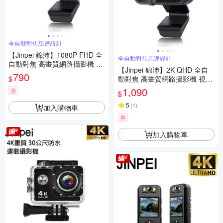
全自動對焦馬達設計
【Jinpei 錦沛】1080P FHD 全
全自動對焦馬達設計
自動對焦 高畫質網路攝影機 視
【Jinpei 錦沛】2K QHD 全自
訊鏡頭 視訊攝影機 防窺蓋 JW-
790
$
動對焦 高畫質網路攝影機 視訊
07B-A
鏡頭 視訊攝影機 防窺蓋 JW-07
1,090
券
$
B-2K-A
5
(
1
)
加入購物車
券
加入購物車