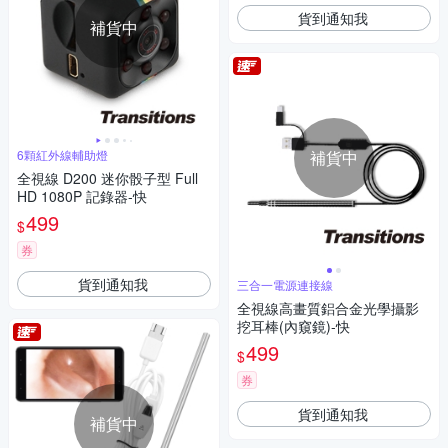
貨到通知我
補貨中
6顆紅外線輔助燈
補貨中
全視線 D200 迷你骰子型 Full
HD 1080P 記錄器-快
499
$
券
貨到通知我
三合一電源連接線
全視線高畫質鋁合金光學攝影
挖耳棒(內窺鏡)-快
499
$
券
貨到通知我
補貨中