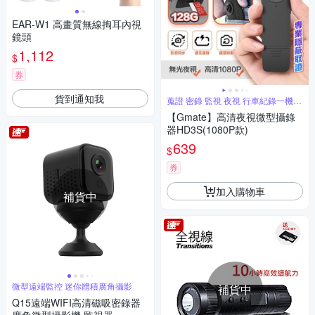
EAR-W1 高畫質無線掏耳內視
鏡頭
1,112
$
券
貨到通知我
蒐證 密錄 監視 夜視 行車紀錄一機搞
定
【Gmate】高清夜視微型攝錄
器HD3S(1080P款)
639
$
券
加入購物車
補貨中
微型遠端監控 迷你體積廣角攝影
補貨中
Q15遠端WIFI高清磁吸密錄器