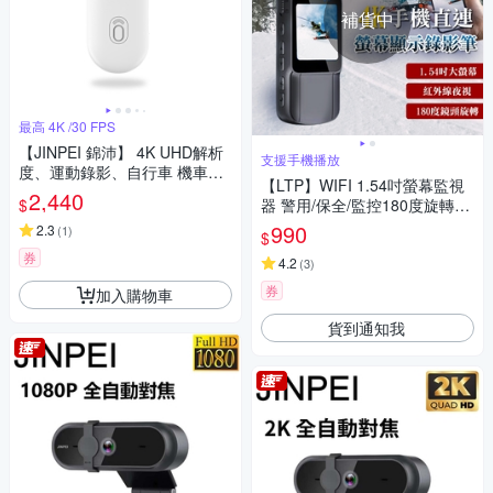
補貨中
最高 4K /30 FPS
【JINPEI 錦沛】 4K UHD解析
支援手機播放
度、運動錄影、自行車 機車錄
【LTP】WIFI 1.54吋螢幕監視
影、微型、寵物攝影機 白色
2,440
$
器 警用/保全/監控180度旋轉鏡
(贈64GB)JS-10W
頭/針孔攝影機
990
2.3
(
1
)
$
券
4.2
(
3
)
券
加入購物車
貨到通知我