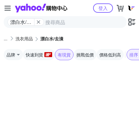
Yahoo購物中心
登入
漂白水/去
漬
洗衣用品
漂白水/去漬
品牌
快速到貨
有現貨
挑戰低價
價格低到高
排序