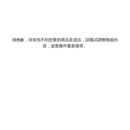
很抱歉，目前找不到您要的商品及資訊，請嘗試調整限縮內
容，放寬條件重新搜尋。