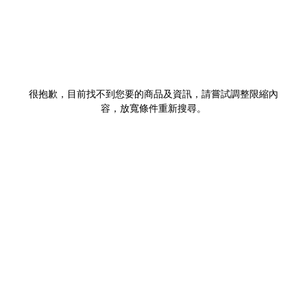
很抱歉，目前找不到您要的商品及資訊，請嘗試調整限縮內
容，放寬條件重新搜尋。