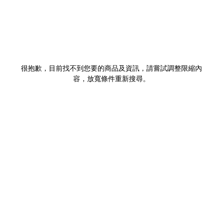
很抱歉，目前找不到您要的商品及資訊，請嘗試調整限縮內
容，放寬條件重新搜尋。