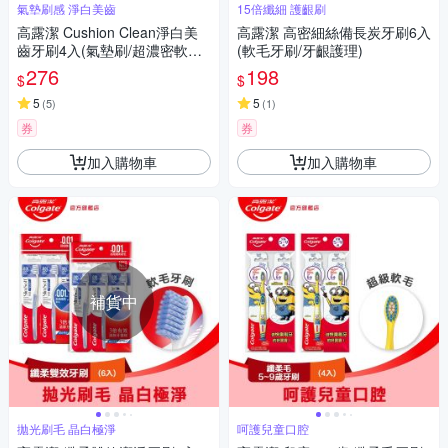
氣墊刷感 淨白美齒
15倍纖細 護齦刷
高露潔 Cushion Clean淨白美
高露潔 高密細絲備長炭牙刷6入
齒牙刷4入(氣墊刷/超濃密軟毛
(軟毛牙刷/牙齦護理)
牙刷/按摩牙齦)
276
198
$
$
5
5
(
5
)
(
1
)
券
券
加入購物車
加入購物車
補貨中
拋光刷毛 晶白極淨
呵護兒童口腔