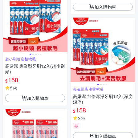
加入購物車
超小刷頭 密植軟毛
高露潔 專業型牙刷12入(超小刷
頭)
158
$
5
(
4
)
去漬刷毛 潔舌軟膠
高露潔 加倍潔淨牙刷12入(深度
加入購物車
潔淨)
158
$
5
(
4
)
券
加入購物車