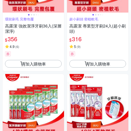
環狀刷毛 完整包覆
超小刷頭 密植軟毛
高露潔 強效潔淨牙刷36入(深層
高露潔 專業型牙刷24入(超小刷
潔淨)
頭)
356
316
$
$
4.9
5
(
6
)
(
9
)
券
券
加入購物車
加入購物車