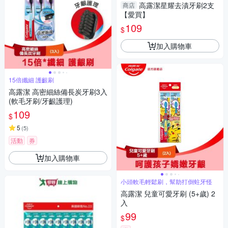
高露潔星耀去漬牙刷2支
商店
【愛買】
109
$
加入購物車
15倍纖細 護齦刷
高露潔 高密細絲備長炭牙刷3入
(軟毛牙刷/牙齦護理)
109
$
5
(
5
)
活動
券
加入購物車
小頭軟毛輕鬆刷，幫助打倒蛀牙怪
高露潔 兒童可愛牙刷 (5+歲) 2
入
99
$