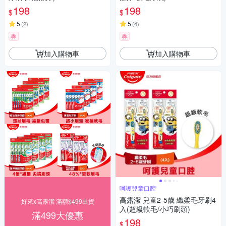
198
198
$
$
5
5
(
2
)
(
4
)
券
券
加入購物車
加入購物車
呵護兒童口腔
高露潔 兒童2-5歲 纖柔毛牙刷4
好來x高露潔 滿額$499出貨
入(超級軟毛/小巧刷頭)
滿499大優惠
198
$