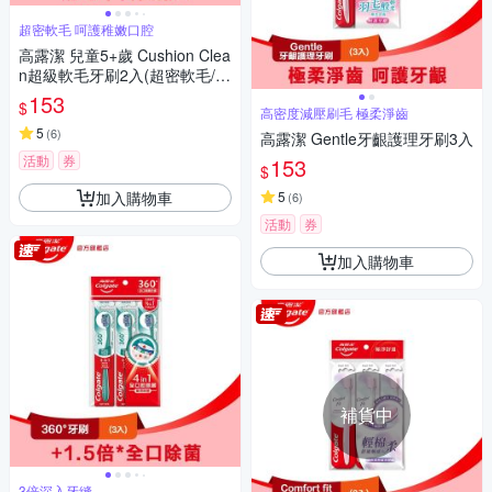
超密軟毛 呵護稚嫩口腔
高露潔 兒童5+歲 Cushion Clea
n超級軟毛牙刷2入(超密軟毛/小
巧刷頭)
153
$
高密度減壓刷毛 極柔淨齒
5
(
6
)
高露潔 Gentle牙齦護理牙刷3入
活動
券
153
$
加入購物車
5
(
6
)
活動
券
加入購物車
補貨中
3倍深入牙縫