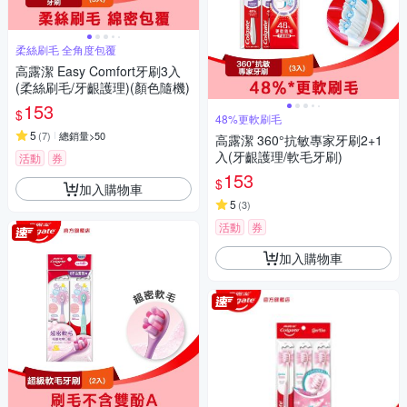
柔絲刷毛 全角度包覆
高露潔 Easy Comfort牙刷3入
(柔絲刷毛/牙齦護理)(顏色隨機)
153
$
48%更軟刷毛
5
(
7
)
總銷量>50
高露潔 360°抗敏專家牙刷2+1
入(牙齦護理/軟毛牙刷)
活動
券
153
$
加入購物車
5
(
3
)
活動
券
加入購物車