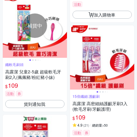
活動
加入購物車
補貨中
纖軟毛刷頭
高露潔 兒童2-5歲 超級軟毛牙
刷2入(佩佩豬/粉紅豬小妹)
109
$
活動
券
15倍纖細 護齦刷
高露潔 高密細絲護齦牙刷3入
貨到通知我
(軟毛牙刷/牙齦護理)
109
$
4.9
(
21
)
總銷量>50
活動
券