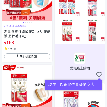
4倍纖細 尖端刷頭
高露潔 潔淨護齦牙刷12入(牙齦
護理/軟毛牙刷)
158
$
4.6
(
3
)
加入購物車
愛買線上購物