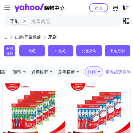
Yahoo購物中心
登入
牙刷
口腔/牙齒保健
牙刷
全部
軟毛
中性毛
兒童牙刷
其他牙刷
分類
到高
類型
適用族群
刷毛長度
排序
更多篩選條件