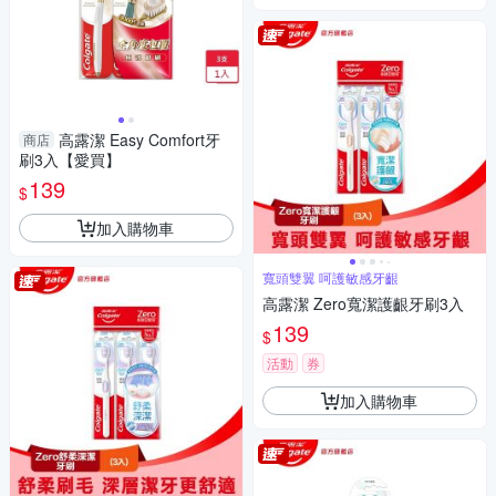
高露潔 Easy Comfort牙
商店
刷3入【愛買】
139
$
加入購物車
寬頭雙翼 呵護敏感牙齦
高露潔 Zero寬潔護齦牙刷3入
139
$
活動
券
加入購物車