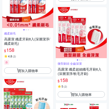
纖柔刷毛
高露潔 纖柔牙刷8入(深層潔淨/
纖柔刷毛)
158
$
4.8
(
2
)
券
微型刷頭 全齒深潔
高露潔 纖柔超細纖毛牙刷6入
加入購物車
(深層潔淨/軟毛牙刷)
158
$
5
(
2
)
加入購物車