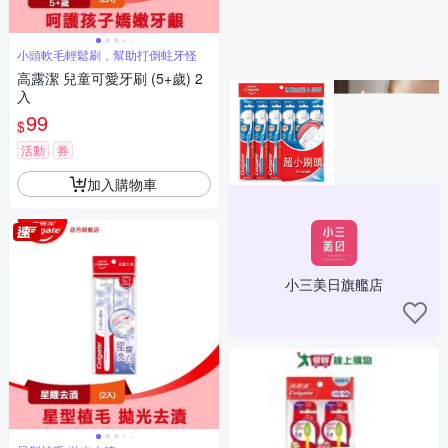
小頭軟毛輕鬆刷，幫助打倒蛀牙怪
高露潔 兒童可愛牙刷 (5+歲) 2
入
99
$
活動
券
加入購物車
小三美日旗艦店