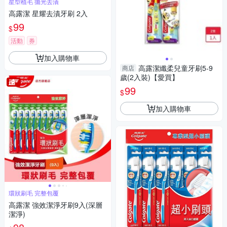
星型植毛 拋光去漬
高露潔 星耀去漬牙刷 2入
99
$
活動
券
加入購物車
高露潔纖柔兒童牙刷5-9
商店
歲(2入裝)【愛買】
99
$
加入購物車
環狀刷毛 完整包覆
高露潔 強效潔淨牙刷9入(深層
潔淨)