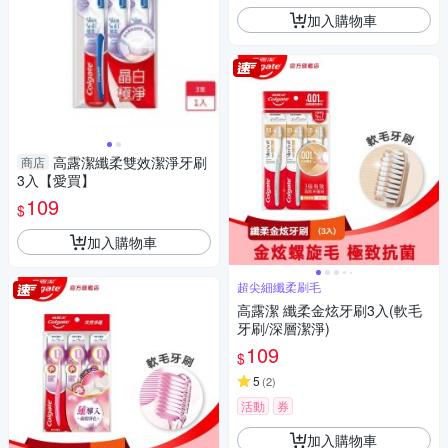
加入購物車
高露潔纖柔雙效潔淨牙刷
商店
3入【愛買】
109
$
加入購物車
超尖細纖柔刷毛
高露潔 纖柔金炫牙刷3入(軟毛
牙刷/深層潔淨)
109
$
5
(
2
)
活動
券
加入購物車