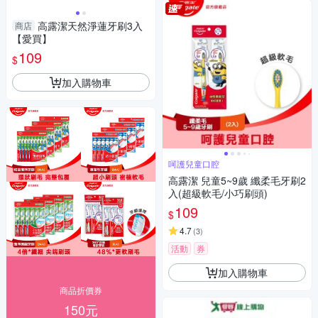
高露潔天然淨蓮牙刷3入
商店
【愛買】
109
$
加入購物車
呵護兒童口腔
高露潔 兒童5~9歲 纖柔毛牙刷2
入(超級軟毛/小巧刷頭)
109
$
4.7
(
3
)
活動
券
加入購物車
商品折價券
150元