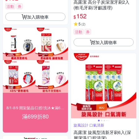
高露潔 高分子炭深潔牙刷2入
活動
券
(軟毛牙刷/牙齦護理)
152
加入購物車
$
5
(
2
)
活動
券
加入購物車
8/1-8/9 開架髮品/口腔/洗沐★滿699折80
滿699折80
旋風設計 口氣清新
高露潔 旋風型清新牙刷6入(深
層潔淨/口腔清潔)