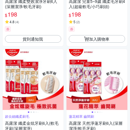
高露潔 纖柔雙效潔淨牙刷6入
高露潔 兒童5~9歲 纖柔毛牙刷4
(深層潔淨/軟毛牙刷)
入(超級軟毛/小巧刷頭)
198
198
$
$
4.8
5
(
4
)
(
2
)
券
券
貨到通知我
加入購物車
超尖細纖柔刷毛
蓮花精萃 齒間刷
高露潔 纖柔金炫牙刷6入(軟毛
高露潔 天然淨蓮牙刷6入(深層
牙刷/深層潔淨)
潔淨/軟毛牙刷)