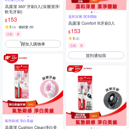
高露潔 360°牙刷3入(深層潔淨/
軟毛牙刷)
溫和深層 潔淨體驗
153
$
高露潔 Comfort fit牙刷3入
5
(
4
)
總銷量>50
153
$
活動
券
5
(
2
)
加入購物車
活動
券
貨到通知我
氣墊刷感 淨白美齒
高露潔 Cushion Clean淨白美