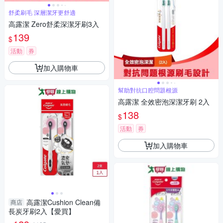
舒柔刷毛 深層潔牙更舒適
高露潔 Zero舒柔深潔牙刷3入
139
$
活動
券
加入購物車
幫助對抗口腔問題根源
高露潔 全效密泡深潔牙刷 2入
138
$
活動
券
加入購物車
高露潔Cushion Clean備
商店
長炭牙刷2入【愛買】