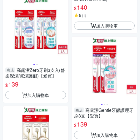
140
$
5
(
1
)
加入購物車
高露潔Zero牙刷3支入(舒
商店
柔深潔/寬潔護齦)【愛買】
139
$
加入購物車
高露潔Gentle牙齦護理牙
商店
刷3支【愛買】
139
$
加入購物車