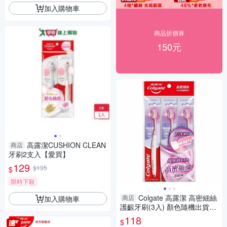
加入購物車
商品折價券
150元
高露潔CUSHION CLEAN
商店
牙刷2支入【愛買】
129
$135
$
限時下殺
Colgate 高露潔 高密細絲
商店
加入購物車
護齦牙刷(3入) 顏色隨機出貨
【小三美日】DS015385
118
$