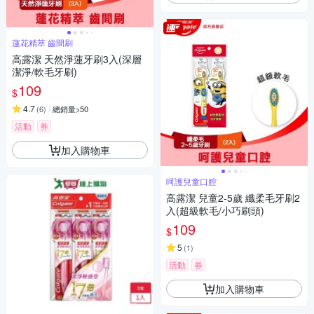
蓮花精萃 齒間刷
高露潔 天然淨蓮牙刷3入(深層
潔淨/軟毛牙刷)
109
$
4.7
(
6
)
總銷量>50
活動
券
加入購物車
呵護兒童口腔
高露潔 兒童2-5歲 纖柔毛牙刷2
入(超級軟毛/小巧刷頭)
109
$
5
(
1
)
活動
券
加入購物車