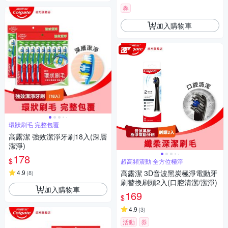
券
加入購物車
環狀刷毛 完整包覆
高露潔 強效潔淨牙刷18入(深層
潔淨)
178
$
超高頻震動 全方位極淨
4.9
高露潔 3D音波黑炭極淨電動牙
(
8
)
刷替換刷頭2入(口腔清潔/潔淨)
加入購物車
169
$
4.9
(
3
)
活動
券