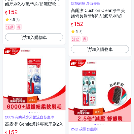
齒牙刷2入(氣墊刷/超濃密軟毛
氣墊刷感 淨白美齒
牙刷/按摩牙齦)
152
高露潔 Cushion Clean淨白美
$
齒備長炭牙刷2入(氣墊刷/超濃
4.5
(
3
)
密軟毛牙刷/按摩牙齦)
152
$
活動
券
5
(
3
)
加入購物車
活動
券
加入購物車
200%有助減少牙齦流血發生率
高露潔 Gentle護齦專家牙刷2入
25倍減壓 舒齦刷
152
$