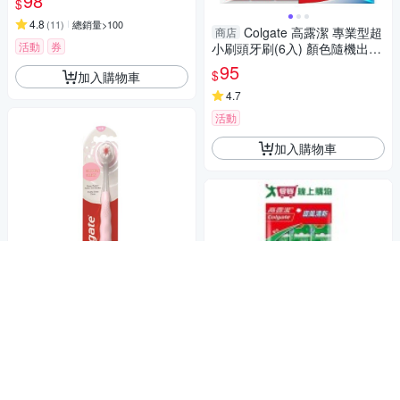
98
$
4.8
(
11
)
總銷量>100
Colgate 高露潔 專業型超
商店
活動
券
小刷頭牙刷(6入) 顏色隨機出貨
【小三美日】DS015394
95
$
加入購物車
4.7
活動
加入購物車
Colgate 高露潔 Cushion
商店
Clean牙刷 (單支)【杏一】
89
$
活動
券
高露潔旋風型牙刷3支
商店