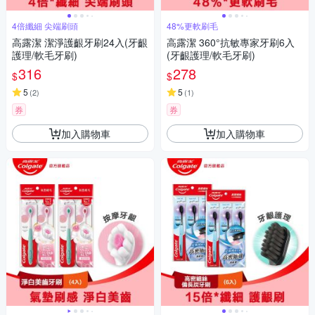
4倍纖細 尖端刷頭
48%更軟刷毛
高露潔 潔淨護齦牙刷24入(牙齦
高露潔 360°抗敏專家牙刷6入
護理/軟毛牙刷)
(牙齦護理/軟毛牙刷)
316
278
$
$
5
5
(
2
)
(
1
)
券
券
加入購物車
加入購物車