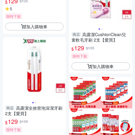
129
$135
$
5
限時下殺
加入購物車
高露潔CushionClean兒
商店
童軟毛牙刷 2支【愛買】
129
$135
$
限時下殺
加入購物車
高露潔全效密泡深潔牙刷
商店
2支【愛買】
129
$135
$
限時下殺