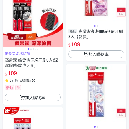
高露潔高密細絲護齦牙刷
商店
3入【愛買】
109
$
備長炭 深潔除菌
加入購物車
高露潔 纖柔備長炭牙刷3入(深
潔除菌/軟毛牙刷)
109
$
5
(
15
)
總銷量>50
活動
券
加入購物車