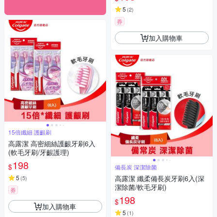
5
(
2
)
券
加入購物車
15倍纖細 護齦刷
高露潔 高密細絲護齦牙刷6入
(軟毛牙刷/牙齦護理)
198
$
備長炭 深潔除菌
5
高露潔 纖柔備長炭牙刷6入(深
(
5
)
潔除菌/軟毛牙刷)
券
198
$
加入購物車
5
(
1
)