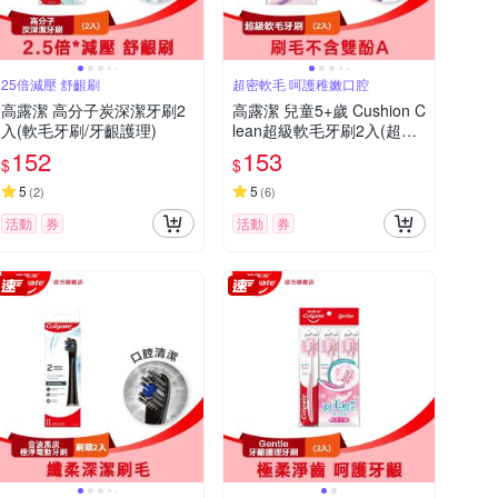
25倍減壓 舒齦刷
超密軟毛 呵護稚嫩口腔
高露潔 高分子炭深潔牙刷2
高露潔 兒童5+歲 Cushion C
入(軟毛牙刷/牙齦護理)
lean超級軟毛牙刷2入(超密
軟毛/小巧刷頭)
152
153
$
$
5
5
(
2
)
(
6
)
活動
券
活動
券