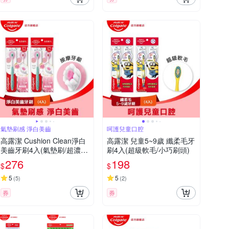
氣墊刷感 淨白美齒
呵護兒童口腔
高露潔 Cushion Clean淨白
高露潔 兒童5~9歲 纖柔毛牙
美齒牙刷4入(氣墊刷/超濃密
刷4入(超級軟毛/小巧刷頭)
軟毛牙刷/按摩牙齦)
276
198
$
$
5
5
(
5
)
(
2
)
券
券