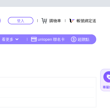
購物車
帳號綁定送
登入
看更多
uniopen 聯名卡
超贈點