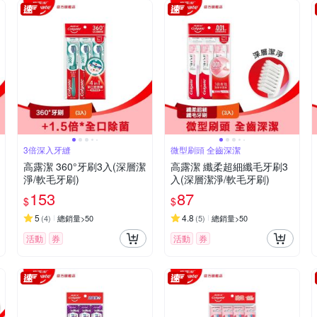
3倍深入牙縫
微型刷頭 全齒深潔
高露潔 360°牙刷3入(深層潔
高露潔 纖柔超細纖毛牙刷3
淨/軟毛牙刷)
入(深層潔淨/軟毛牙刷)
153
87
$
$
5
4.8
(
4
)
總銷量>50
(
5
)
總銷量>50
活動
券
活動
券