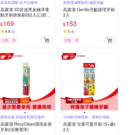
超高頻震動 全方位極淨
高密度減壓刷毛 極柔淨齒
高露潔 3D音波黑炭極淨電
高露潔 Gentle牙齦護理牙刷
動牙刷替換刷頭2入(口腔清
3入
潔/潔淨)
169
153
$
$
4.9
5
(
3
)
(
6
)
活動
券
活動
券
環境友善 回收材質再生製作
小頭軟毛輕鬆刷，幫助打倒蛀牙
怪
高露潔 RecyClean環境友善
高露潔 兒童可愛牙刷 (5+歲)
牙刷(深層潔淨)
2入