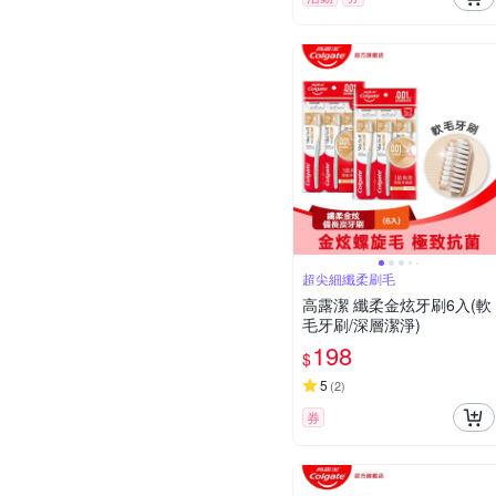
超尖細纖柔刷毛
高露潔 纖柔金炫牙刷6入(軟
毛牙刷/深層潔淨)
198
$
5
(
2
)
券