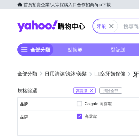
首頁
拍賣
企業/大宗採購入口
合作招商
App下載
Yahoo購物中心
牙刷
全部分類
點換券
登記送
牙
日用清潔/洗沐/美髮
口腔/牙齒保健
規格篩選
高露潔
清除全部
Colgate 高露潔
品牌
高露潔
品牌
品牌名稱
軟毛牙刷
成人專用
中毛牙刷
纖柔毛牙刷
兒童專用
短毛牙刷
類型
適用族群
刷毛長度
品牌名稱