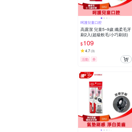
呵護兒童口腔
高露潔 兒童5~9歲 纖柔毛牙
刷2入(超級軟毛/小巧刷頭)
109
$
4.7
(
3
)
活動
券