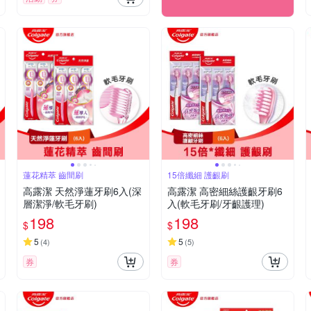
蓮花精萃 齒間刷
15倍纖細 護齦刷
高露潔 天然淨蓮牙刷6入(深
高露潔 高密細絲護齦牙刷6
層潔淨/軟毛牙刷)
入(軟毛牙刷/牙齦護理)
198
198
$
$
5
5
(
4
)
(
5
)
券
券