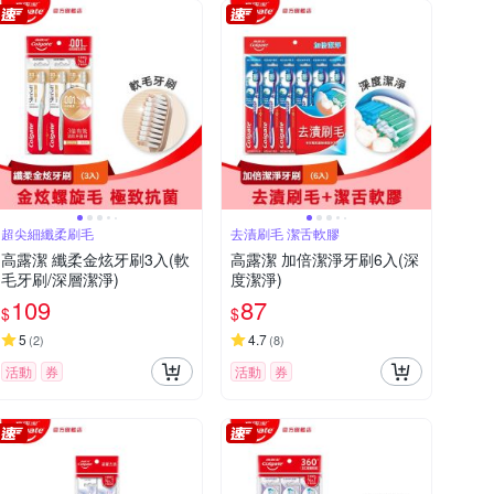
超尖細纖柔刷毛
去漬刷毛 潔舌軟膠
高露潔 纖柔金炫牙刷3入(軟
高露潔 加倍潔淨牙刷6入(深
毛牙刷/深層潔淨)
度潔淨)
109
87
$
$
5
4.7
(
2
)
(
8
)
活動
券
活動
券