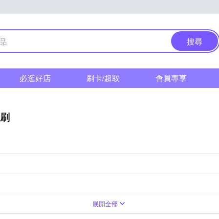
搜尋
必逛好店
刷卡/超取
會員專享
刷
長毛牙刷
硬毛牙刷
刷頭
展開全部