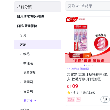
牙刷 45 筆結果
相關分類
日用清潔/洗沐/美髮
口腔/牙齒保健
牙膏
牙刷
軟毛
中性毛
15倍纖細 護齦刷
兒童牙刷
高露潔 高密細絲護齦牙刷3
入(軟毛牙刷/牙齦護理)
牙間刷
109
$
舌苔刷
4.9
(
21
)
總銷量>50
活動
券
看更多
漱口水