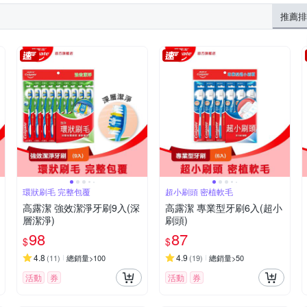
推薦排
環狀刷毛 完整包覆
超小刷頭 密植軟毛
高露潔 強效潔淨牙刷9入(深
高露潔 專業型牙刷6入(超小
層潔淨)
刷頭)
98
87
$
$
4.8
4.9
(
11
)
總銷量>100
(
19
)
總銷量>50
活動
券
活動
券