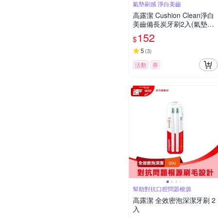
氣墊刷感 淨白美齒
高露潔 Cushion Clean淨白
美齒備長炭牙刷2入(氣墊刷/
超濃密軟毛牙刷/按摩牙齦)
152
$
5
(
3
)
活動
券
幫助對抗口腔問題根源
高露潔 全效密泡深潔牙刷 2
入