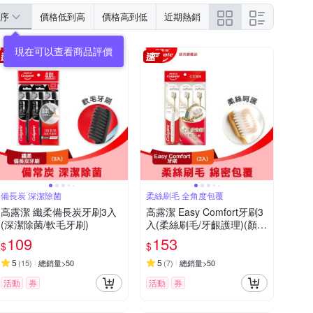
序
價格低到高
價格高到低
近期熱銷
備長炭 深潔除菌
柔絲刷毛 全角度包覆
高露潔 纖柔備長炭牙刷3入
高露潔 Easy Comfort牙刷3
(深潔除菌/軟毛牙刷)
入(柔絲刷毛/牙齦護理)(顏色
隨機)
109
153
$
$
5
5
(
15
)
總銷量>50
(
7
)
總銷量>50
活動
券
活動
券