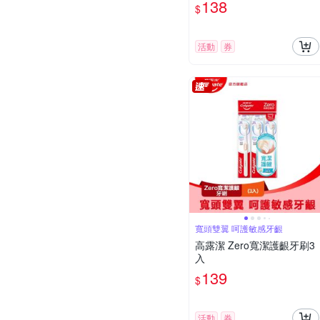
138
$
活動
券
寬頭雙翼 呵護敏感牙齦
高露潔 Zero寬潔護齦牙刷3
入
139
$
活動
券