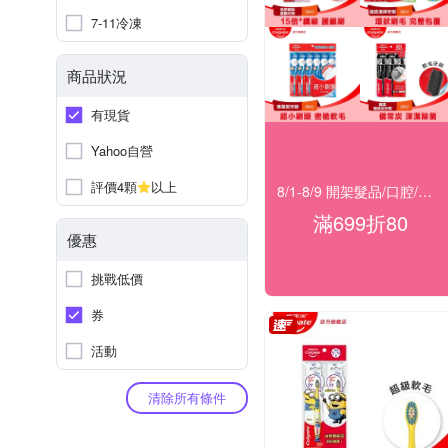
7-11冷凍
商品狀況
有現貨
Yahoo自營
評價4顆
以上
8/1-8/9 開架髮品/口腔/洗沐★滿699折80
滿699折80
優惠
挑戰低價
券
活動
清除所有條件