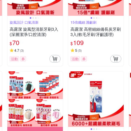
旋風設計 口氣清新
15倍纖細 護齦刷
高露潔 旋風型清新牙刷3入
高露潔 高密細絲備長炭牙刷
(深層潔淨/口腔清潔)
3入(軟毛牙刷/牙齦護理)
70
109
$
$
4.7
5
(
3
)
(
5
)
活動
券
活動
券