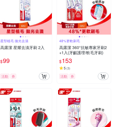
星型植毛 拋光去漬
48%更軟刷毛
高露潔 星耀去漬牙刷 2入
高露潔 360°抗敏專家牙刷2
+1入(牙齦護理/軟毛牙刷)
99
153
$
$
5
(
3
)
活動
券
活動
券