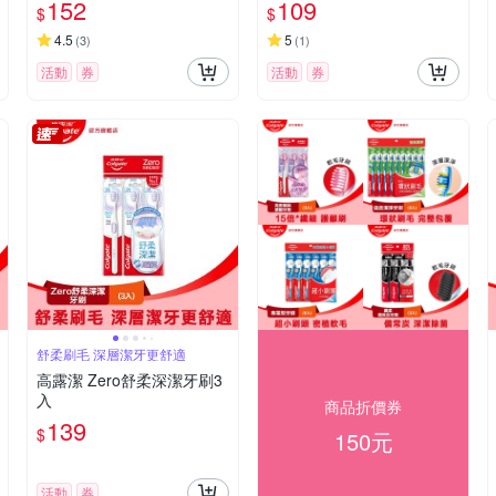
152
109
$
$
4.5
5
(
3
)
(
1
)
活動
券
活動
券
舒柔刷毛 深層潔牙更舒適
高露潔 Zero舒柔深潔牙刷3
入
商品折價券
139
$
150元
活動
券