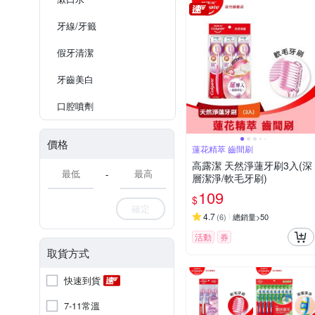
牙線/牙籤
假牙清潔
牙齒美白
口腔噴劑
價格
蓮花精萃 齒間刷
高露潔 天然淨蓮牙刷3入(深
-
層潔淨/軟毛牙刷)
109
$
確定
4.7
(
6
)
總銷量>50
活動
券
取貨方式
快速到貨
7-11常溫