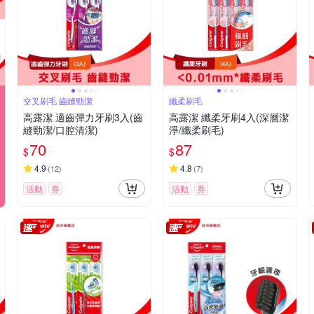
交叉刷毛 齒縫勁潔
纖柔刷毛
高露潔 適齒彈力牙刷3入(齒
高露潔 纖柔牙刷4入(深層潔
縫勁潔/口腔清潔)
淨/纖柔刷毛)
70
87
$
$
4.9
4.8
(
12
)
(
7
)
活動
券
活動
券