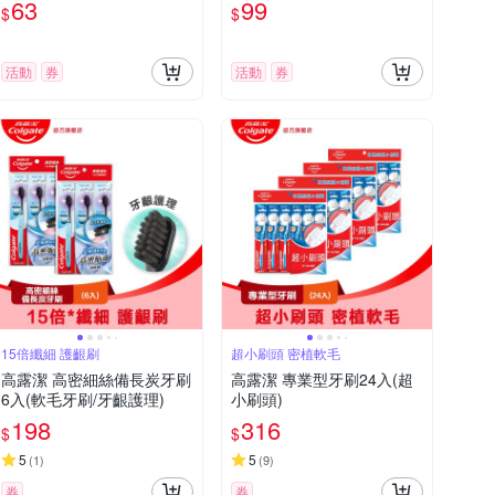
63
99
$
$
活動
券
活動
券
15倍纖細 護齦刷
超小刷頭 密植軟毛
高露潔 高密細絲備長炭牙刷
高露潔 專業型牙刷24入(超
6入(軟毛牙刷/牙齦護理)
小刷頭)
198
316
$
$
5
5
(
1
)
(
9
)
券
券