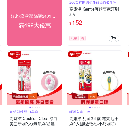
200%有助減少牙齦流血發生率
高露潔 Gentle護齦專家牙刷
2入
好來x高露潔 滿額$499出貨
152
$
滿499大優惠
活動
券
氣墊刷感 淨白美齒
呵護兒童口腔
高露潔 Cushion Clean淨白
高露潔 兒童2-5歲 纖柔毛牙
美齒牙刷2入(氣墊刷/超濃密
刷2入(超級軟毛/小巧刷頭)
軟毛牙刷/按摩牙齦)