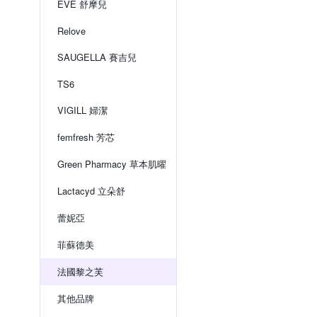
EVE 舒摩兒
Relove
SAUGELLA 賽吉兒
TS6
VIGILL 婦潔
femfresh 芳芯
Green Pharmacy 草本肌曜
Lactacyd 立朵舒
蕾妮亞
菲蘇德美
法國黎之芙
其他品牌