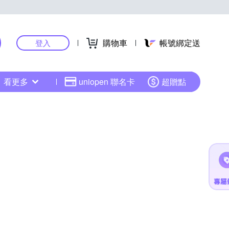
購物車
帳號綁定送
登入
看更多
uniopen 聯名卡
超贈點