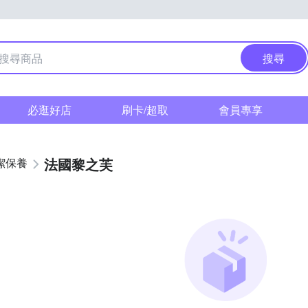
搜尋
必逛好店
刷卡/超取
會員專享
法國黎之芙
潔保養