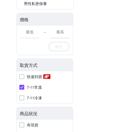
男性私密保養
價格
-
確定
取貨方式
快速到貨
7-11常溫
7-11冷凍
商品狀況
有現貨