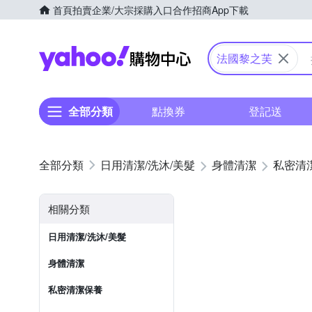
首頁
拍賣
企業/大宗採購入口
合作招商
App下載
Yahoo購物中心
法國黎之芙
全部分類
點換券
登記送
日用清潔/洗沐/美髮
身體清潔
私密清
相關分類
日用清潔/洗沐/美髮
身體清潔
私密清潔保養