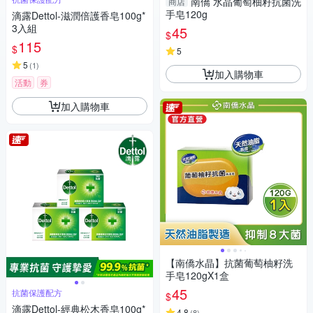
南僑 水晶葡萄柚籽抗菌洗
商店
手皂120g
滴露Dettol-滋潤倍護香皂100g*
3入組
45
$
115
$
5
5
(
1
)
加入購物車
活動
券
加入購物車
【南僑水晶】抗菌葡萄柚籽洗
手皂120gX1盒
45
抗菌保護配方
$
滴露Dettol-經典松木香皂100g*
4.8
(
8
)