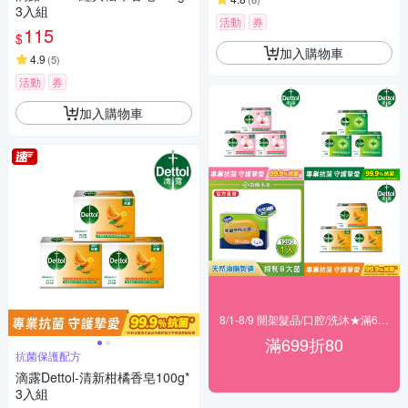
3入組
活動
券
115
$
加入購物車
4.9
(
5
)
活動
券
加入購物車
8/1-8/9 開架髮品/口腔/洗沐★滿699折80
滿699折80
抗菌保護配方
滴露Dettol-清新柑橘香皂100g*
3入組