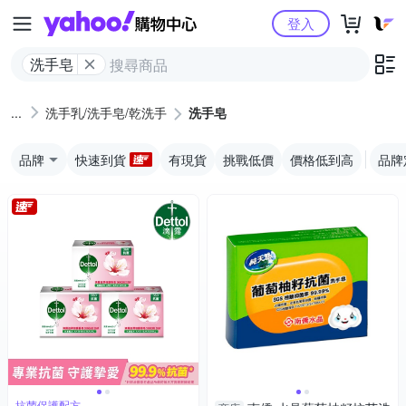
Yahoo購物中心
登入
洗手皂
洗手乳/洗手皂/乾洗手
洗手皂
品牌
快速到貨
有現貨
挑戰低價
價格低到高
品牌
抗菌保護配方