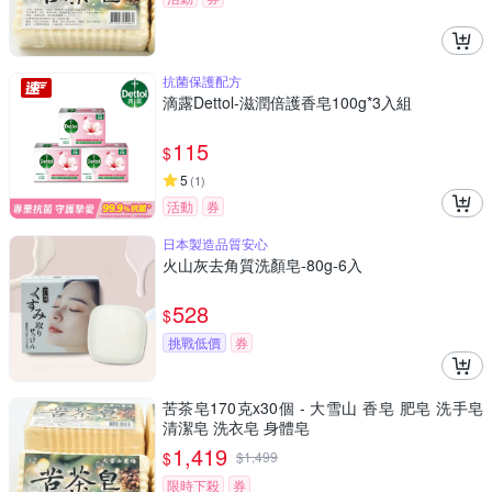
抗菌保護配方
滴露Dettol-滋潤倍護香皂100g*3入組
115
$
5
(
1
)
活動
券
日本製造品質安心
火山灰去角質洗顏皂-80g-6入
528
$
挑戰低價
券
苦茶皂170克x30個 - 大雪山 香皂 肥皂 洗手皂
清潔皂 洗衣皂 身體皂
1,419
$
$
1,499
限時下殺
券