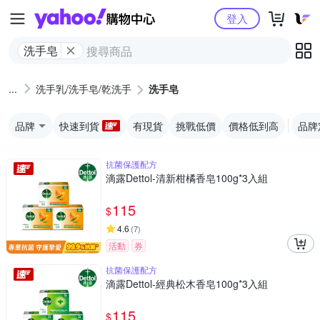
Yahoo購物中心
登入
洗手皂
洗手乳/洗手皂/乾洗手
洗手皂
品牌
快速到貨
有現貨
挑戰低價
價格低到高
品牌
抗菌保護配方
滴露Dettol-清新柑橘香皂100g*3入組
115
$
4.6
(
7
)
活動
券
抗菌保護配方
滴露Dettol-經典松木香皂100g*3入組
115
$