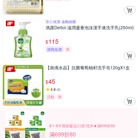
安心保護 遠離細菌
滴露Dettol-滋潤蘆薈泡沫潔手液洗手乳(250ml)
115
$
挑戰低價
券
【南僑水晶】抗菌葡萄柚籽洗手皂120gX1盒
45
$
4.8
(
8
)
活動
券
8/1-8/9 開架髮品/口腔/洗沐★滿699折80
滿699折80