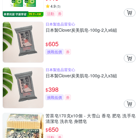
4.9
(
5
)
活動
券
日本製造品質安心
日本製Clover炭美肌皂-100g-2入x6組
605
$
挑戰低價
券
日本製造品質安心
日本製Clover炭美肌皂-100g-2入x3組
398
$
挑戰低價
券
苦茶皂170克x10個 - 大雪山 香皂 肥皂 洗手皂
清潔皂 洗衣皂 身體皂
650
$
活動
券