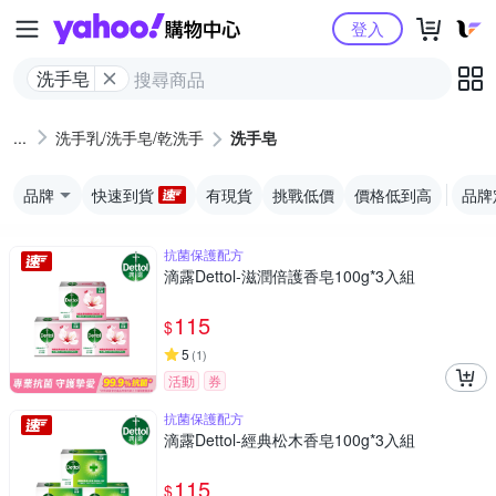
Yahoo購物中心
登入
洗手皂
洗手乳/洗手皂/乾洗手
洗手皂
品牌
快速到貨
有現貨
挑戰低價
價格低到高
品牌
抗菌保護配方
滴露Dettol-滋潤倍護香皂100g*3入組
115
$
5
(
1
)
活動
券
抗菌保護配方
滴露Dettol-經典松木香皂100g*3入組
115
$