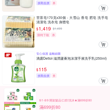
挑戰低價
券
苦茶皂170克x30個 - 大雪山 香皂 肥皂 洗手皂
清潔皂 洗衣皂 身體皂
1,419
$
$
1,499
限時下殺
券
安心保護 遠離細菌
滴露Dettol-滋潤蘆薈泡沫潔手液洗手乳(250ml)
115
$
挑戰低價
券
8/1-8/9 開架髮品/口腔/洗沐★滿699折80
滿699折80