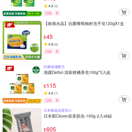
4.9
(
5
)
活動
券
【南僑水晶】抗菌葡萄柚籽洗手皂120gX1盒
45
$
4.8
(
8
)
活動
券
抗菌保護配方
滴露Dettol-清新柑橘香皂100g*3入組
115
$
4.6
(
7
)
活動
券
日本製造品質安心
日本製Clover炭美肌皂-100g-2入x6組
605
$