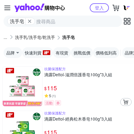
Yahoo購物中心
登入
洗手皂
洗手乳/洗手皂/乾洗手
洗手皂
品牌
快速到貨
有現貨
挑戰低價
價格低到高
品牌
抗菌保護配方
滴露Dettol-滋潤倍護香皂100g*3入組
115
$
5
(
1
)
活動
券
抗菌保護配方
滴露Dettol-經典松木香皂100g*3入組
115
$