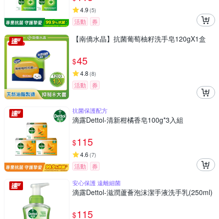
4.9
(
5
)
活動
券
【南僑水晶】抗菌葡萄柚籽洗手皂120gX1盒
45
$
4.8
(
8
)
活動
券
抗菌保護配方
滴露Dettol-清新柑橘香皂100g*3入組
115
$
4.6
(
7
)
活動
券
安心保護 遠離細菌
滴露Dettol-滋潤蘆薈泡沫潔手液洗手乳(250ml)
115
$