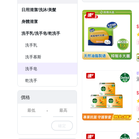
日用清潔/洗沐/美髮
身體清潔
$
洗手乳/洗手皂/乾洗手
洗手乳
洗手慕斯
洗手皂
乾洗手
$
價格
-
確定