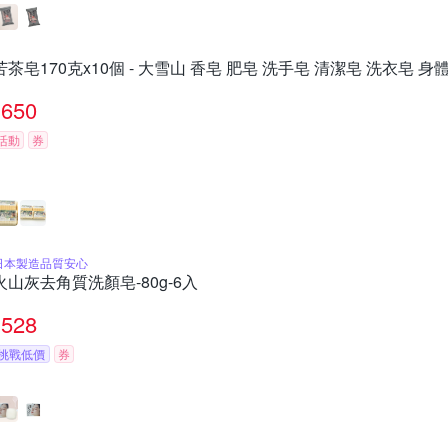
苦茶皂170克x10個 - 大雪山 香皂 肥皂 洗手皂 清潔皂 洗衣皂 身
650
活動
券
日本製造品質安心
火山灰去角質洗顏皂-80g-6入
528
挑戰低價
券