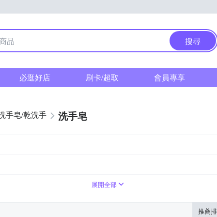
搜尋
必逛好店
刷卡/超取
會員專享
洗手皂
洗手皂/乾洗手
示為主
臉部眼部
洗手乳/乾洗手
如商品包裝標示
詳商品包裝
2年，依商品外包裝所標
展開全部
推薦排