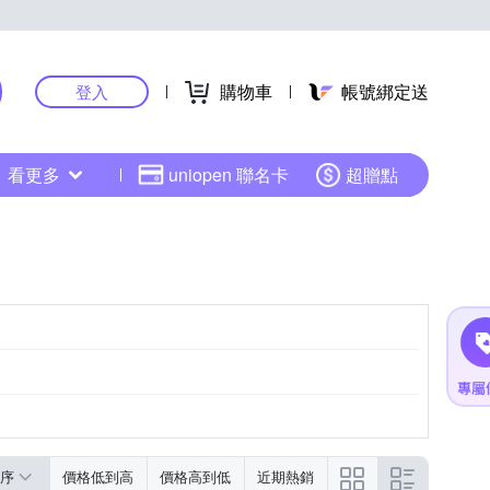
購物車
帳號綁定送
登入
看更多
uniopen 聯名卡
超贈點
示為主
依商品外包裝所標示為主
序
價格低到高
價格高到低
近期熱銷