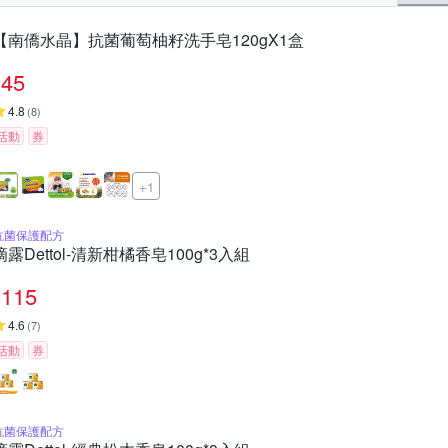
【南僑水晶】抗菌葡萄柚籽洗手皂120gX1盒
45
4.8
(
8
)
活動
券
+1
抗菌保護配方
滴露Dettol-清新柑橘香皂100g*3入組
115
4.6
(
7
)
活動
券
抗菌保護配方