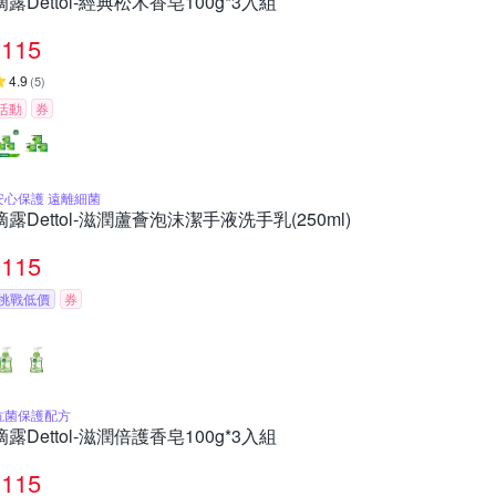
滴露Dettol-經典松木香皂100g*3入組
115
4.9
(
5
)
活動
券
安心保護 遠離細菌
滴露Dettol-滋潤蘆薈泡沫潔手液洗手乳(250ml)
115
挑戰低價
券
抗菌保護配方
滴露Dettol-滋潤倍護香皂100g*3入組
115