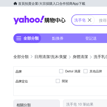
首頁
拍賣
企業/大宗採購入口
合作招商
App下載
Yahoo購物中心
洗手皂
全部分類
點換券
登記送
日用清潔/洗沐/美髮
身體清潔
洗手乳/
Dettol 滴露
其他品牌
品牌
開架
品牌定位
品牌名稱
大人
各種肌膚
香皂/藥皂/手工皂
身體保養
3年，依商品外包裝所標
手足保養
潔顏
-
適用對象
適用膚質
品類
適用部位
製造日期/有效日期
洗手皂 10 筆結果
相關分類