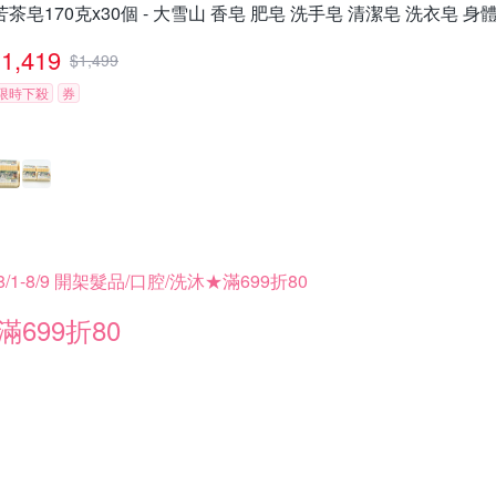
苦茶皂170克x30個 - 大雪山 香皂 肥皂 洗手皂 清潔皂 洗衣皂 身
1,419
$
1,499
限時下殺
券
8/1-8/9 開架髮品/口腔/洗沐★滿699折80
滿699折80