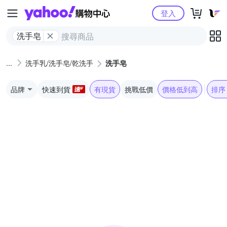
Yahoo購物中心
登入
洗手皂
洗手乳/洗手皂/乾洗手
洗手皂
品牌
快速到貨
有現貨
挑戰低價
價格低到高
排序