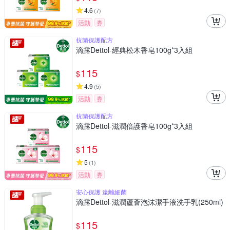
4.6
(
7
)
活動
券
抗菌保護配方
滴露Dettol-經典松木香皂100g*3入組
115
$
4.9
(
5
)
活動
券
抗菌保護配方
滴露Dettol-滋潤倍護香皂100g*3入組
115
$
5
(
1
)
活動
券
安心保護 遠離細菌
滴露Dettol-滋潤蘆薈泡沫潔手液洗手乳(250ml)
115
$