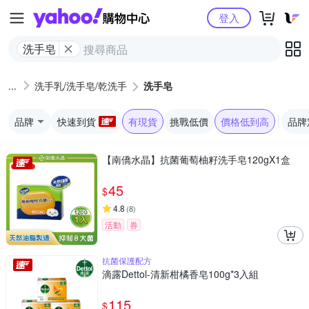
Yahoo購物中心
登入
洗手皂
洗手乳/洗手皂/乾洗手
洗手皂
品牌
快速到貨
有現貨
挑戰低價
價格低到高
品牌
【南僑水晶】抗菌葡萄柚籽洗手皂120gX1盒
45
$
4.8
(
8
)
活動
券
抗菌保護配方
滴露Dettol-清新柑橘香皂100g*3入組
115
$