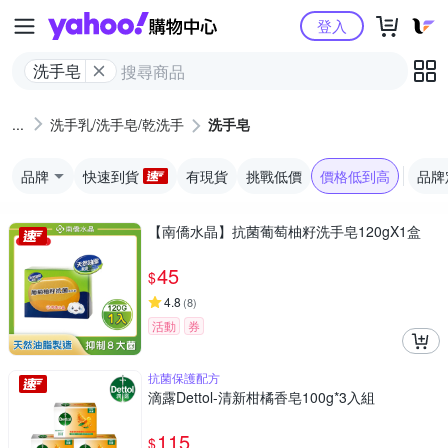
Yahoo購物中心
登入
洗手皂
洗手乳/洗手皂/乾洗手
洗手皂
品牌
快速到貨
有現貨
挑戰低價
價格低到高
品牌
【南僑水晶】抗菌葡萄柚籽洗手皂120gX1盒
45
$
4.8
(
8
)
活動
券
抗菌保護配方
滴露Dettol-清新柑橘香皂100g*3入組
115
$