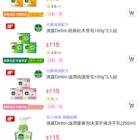
4.6
(
7
)
活動
券
抗菌保護配方
滴露Dettol-經典松木香皂100g*3入組
115
$
4.9
(
5
)
活動
券
抗菌保護配方
滴露Dettol-滋潤倍護香皂100g*3入組
115
$
5
(
1
)
活動
券
安心保護 遠離細菌
滴露Dettol-滋潤蘆薈泡沫潔手液洗手乳(250ml)
115
$