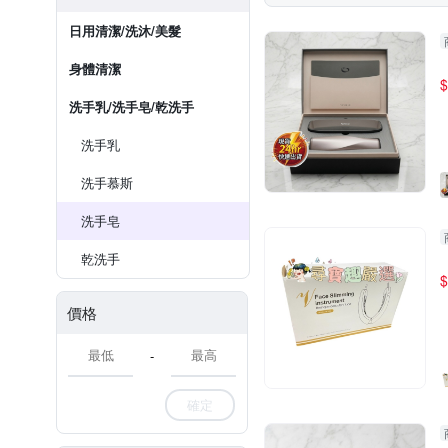
日用清潔/洗沐/美髮
身體清潔
$
洗手乳/洗手皂/乾洗手
洗手乳
洗手慕斯
洗手皂
乾洗手
$
價格
-
確定