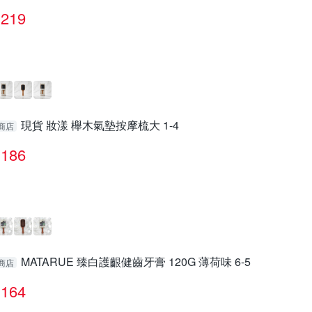
219
現貨 妝漾 櫸木氣墊按摩梳大 1-4
商店
186
MATARUE 臻白護齦健齒牙膏 120G 薄荷味 6-5
商店
164