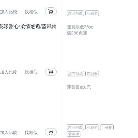
加入比較
找相似
超商付款
可刷卡
花漾甜心/柔情邂逅/藍風鈴
運費最低
38
元
滿
288
免運
加入比較
找相似
超商付款
可刷卡
運費最低0元
超商付款
可刷卡
可分期
加入比較
找相似
零利率