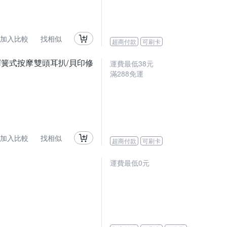
加入比較
找相似
超商付款
可刷卡
ina彈簧式按摩雙頭耳扒/貝印修
運費最低
38
元
滿
288
免運
加入比較
找相似
超商付款
可刷卡
運費最低0元