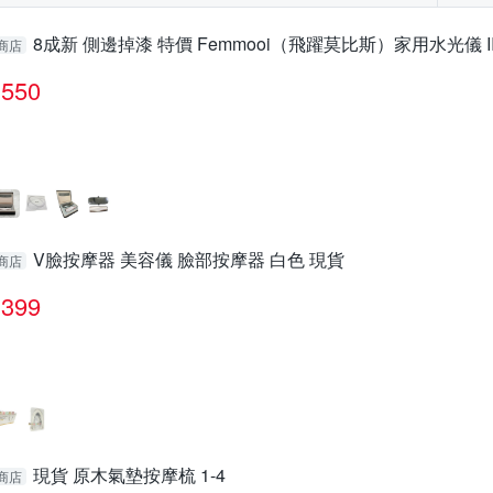
8成新 側邊掉漆 特價 Femmooi（飛躍莫比斯）家用水光儀 II 
商店
550
V臉按摩器 美容儀 臉部按摩器 白色 現貨
商店
399
現貨 原木氣墊按摩梳 1-4
商店