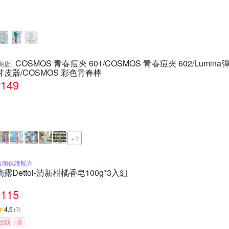
COSMOS 青春痘夾 601/COSMOS 青春痘夾 602/Lum
商店
甘皮器/COSMOS 彩色青春棒
149
+1
抗菌保護配方
滴露Dettol-清新柑橘香皂100g*3入組
115
4.6
(
7
)
活動
券