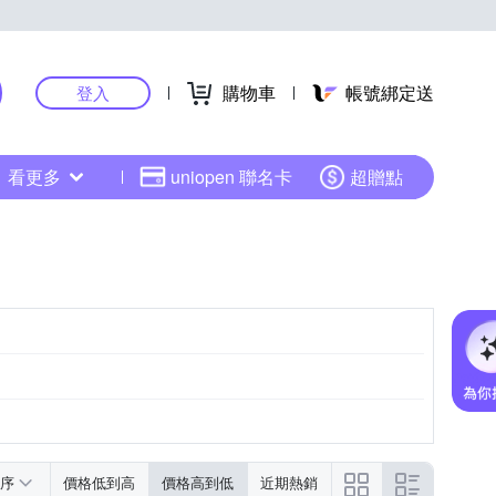
購物車
帳號綁定送
登入
看更多
uniopen 聯名卡
超贈點
詳商品包裝
-
序
價格低到高
價格高到低
近期熱銷