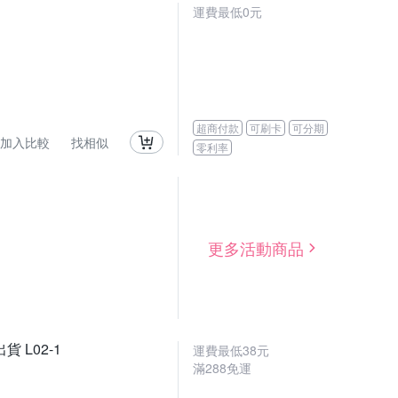
運費最低0元
超商付款
可刷卡
可分期
加入比較
找相似
零利率
更多活動商品
 L02-1
運費最低
38
元
滿
288
免運