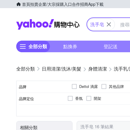
首頁
拍賣
企業/大宗採購入口
合作招商
App下載
Yahoo購物中心
洗手皂
全部分類
點換券
登記送
日用清潔/洗沐/美髮
身體清潔
洗手乳/
Dettol 滴露
其他品牌
品牌
香氛
開架
品牌定位
品牌名稱
全年齡
敏感性肌膚
身體保養
修護霜
3年，依商品外包裝所
大人
香皂/藥皂/手工皂
手足保養
各種肌膚
N/A
適用對象
適用膚質
適用部位
品類
製造日期/有效日期
洗手皂 16 筆結果
相關分類