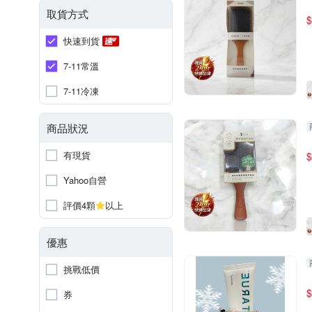
取貨方式
$
快速到貨
7-11常溫
7-11冷凍
商品狀況
有現貨
$
Yahoo自營
評價4顆
以上
優惠
挑戰低價
$
券