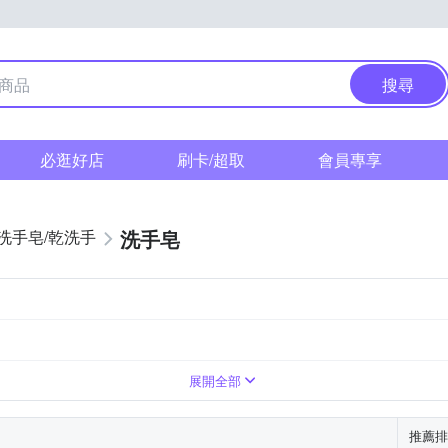
搜尋
必逛好店
刷卡/超取
會員專享
洗手皂
洗手皂/乾洗手
標示為主
洗手乳/乾洗手
2年，依商品外包裝所標示為主
潔顏
精華油/保養油
依商品外包裝所標示為主
展開全部
推薦排