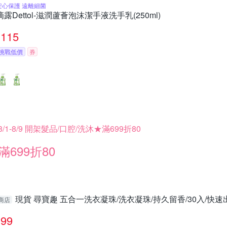
安心保護 遠離細菌
滴露Dettol-滋潤蘆薈泡沫潔手液洗手乳(250ml)
115
挑戰低價
券
8/1-8/9 開架髮品/口腔/洗沐★滿699折80
滿699折80
現貨 尋寶趣 五合一洗衣凝珠/洗衣凝珠/持久留香/30入/快速出貨
商店
99