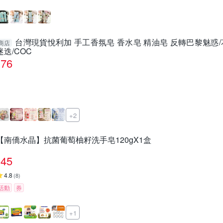
台灣現貨悅利加 手工香氛皂 香水皂 精油皂 反轉巴黎魅惑/
商店
迷迭/COC
76
+2
【南僑水晶】抗菌葡萄柚籽洗手皂120gX1盒
45
4.8
(
8
)
活動
券
+1