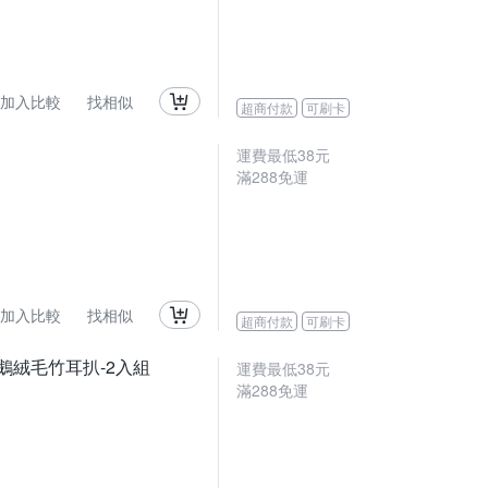
加入比較
找相似
超商付款
可刷卡
運費最低
38
元
滿
288
免運
加入比較
找相似
超商付款
可刷卡
a天鵝絨毛竹耳扒-2入組
運費最低
38
元
滿
288
免運