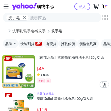
Yahoo購物中心
登入
洗手皂
洗手乳/洗手皂/乾洗手
洗手皂
品牌
快速到貨
有現貨
挑戰低價
價格低到高
品牌
【南僑水晶】抗菌葡萄柚籽洗手皂120gX1盒
45
$
4.8
(
8
)
活動
券
抗菌保護配方
滴露Dettol-清新柑橘香皂100g*3入組
115
$