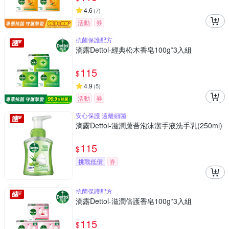
4.6
(
7
)
活動
券
抗菌保護配方
滴露Dettol-經典松木香皂100g*3入組
115
$
4.9
(
5
)
活動
券
安心保護 遠離細菌
滴露Dettol-滋潤蘆薈泡沫潔手液洗手乳(250ml)
115
$
挑戰低價
券
抗菌保護配方
滴露Dettol-滋潤倍護香皂100g*3入組
115
$