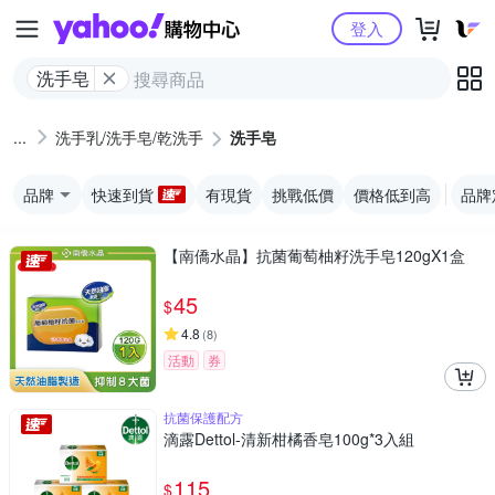
Yahoo購物中心
登入
洗手皂
洗手乳/洗手皂/乾洗手
洗手皂
品牌
快速到貨
有現貨
挑戰低價
價格低到高
品牌
【南僑水晶】抗菌葡萄柚籽洗手皂120gX1盒
45
$
4.8
(
8
)
活動
券
抗菌保護配方
滴露Dettol-清新柑橘香皂100g*3入組
115
$