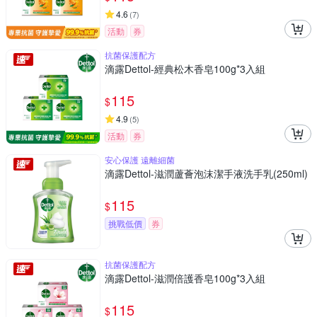
4.6
(
7
)
活動
券
抗菌保護配方
滴露Dettol-經典松木香皂100g*3入組
115
$
4.9
(
5
)
活動
券
安心保護 遠離細菌
滴露Dettol-滋潤蘆薈泡沫潔手液洗手乳(250ml)
115
$
挑戰低價
券
抗菌保護配方
滴露Dettol-滋潤倍護香皂100g*3入組
115
$