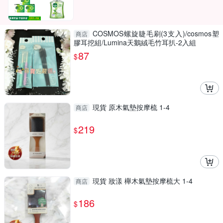
COSMOS螺旋睫毛刷(3支入)/cosmos塑
商店
膠耳挖組/Lumina天鵝絨毛竹耳扒-2入組
87
$
現貨 原木氣墊按摩梳 1-4
商店
219
$
現貨 妝漾 櫸木氣墊按摩梳大 1-4
商店
186
$