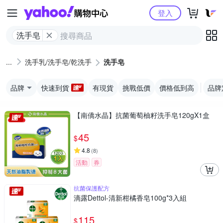
Yahoo購物中心
登入
洗手皂
洗手乳/洗手皂/乾洗手
洗手皂
品牌
快速到貨
有現貨
挑戰低價
價格低到高
品牌
【南僑水晶】抗菌葡萄柚籽洗手皂120gX1盒
45
$
4.8
(
8
)
活動
券
抗菌保護配方
滴露Dettol-清新柑橘香皂100g*3入組
115
$