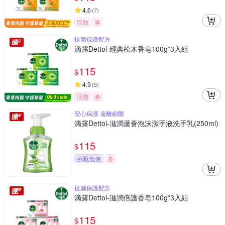
4.6
(
7
)
活動
券
抗菌保護配方
滴露Dettol-經典松木香皂100g*3入組
115
$
4.9
(
5
)
活動
券
安心保護 遠離細菌
滴露Dettol-滋潤蘆薈泡沫潔手液洗手乳(250ml)
115
$
挑戰低價
券
抗菌保護配方
滴露Dettol-滋潤倍護香皂100g*3入組
115
$