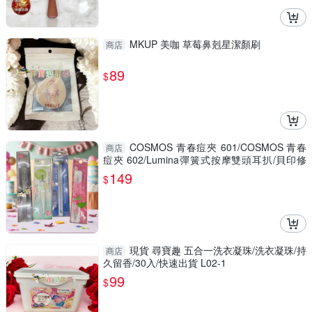
MKUP 美咖 草莓鼻剋星潔顏刷
商店
89
$
COSMOS 青春痘夾 601/COSMOS 青春
商店
痘夾 602/Lumina彈簧式按摩雙頭耳扒/貝印修
甘皮器/COSMOS 彩色青春棒
149
$
現貨 尋寶趣 五合一洗衣凝珠/洗衣凝珠/持
商店
久留香/30入/快速出貨 L02-1
99
$