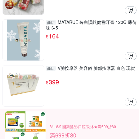
MATARUE 臻白護齦健齒牙膏 120G 薄荷
商店
味 6-5
164
$
V臉按摩器 美容儀 臉部按摩器 白色 現貨
商店
399
$
8/1-8/9 開架髮品/口腔/洗沐★滿699折80
滿699折80