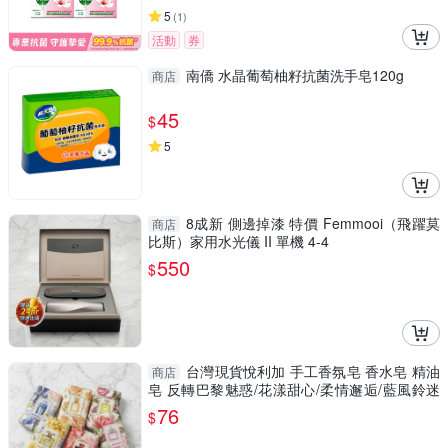
5
(
1
)
活動
券
南僑 水晶葡萄柚籽抗菌洗手皂120g
商店
45
$
5
8成新 側邊掉漆 特價 Femmooi（飛躍莫
商店
比斯）家用水光儀 II 單機 4-4
550
$
台灣現貨悅利加 手工香氛皂 香水皂 精油
商店
皂 反轉巴黎魅惑/花漾甜心/柔情邂逅/藍風鈴迷
迭/COC
76
$