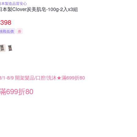
日本製造品質安心
日本製Clover炭美肌皂-100g-2入x3組
398
挑戰低價
券
8/1-8/9 開架髮品/口腔/洗沐★滿699折80
滿699折80