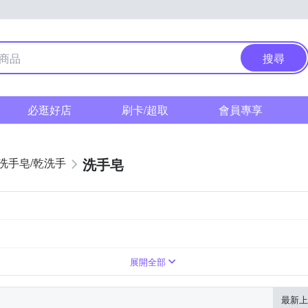
搜尋
必逛好店
刷卡/超取
會員專享
洗手皂
洗手皂/乾洗手
示為主
臉部眼部
洗手乳/乾洗手
如商品包裝標示
詳商品包裝
2年，依商品外包裝所標
展開全部
最新上