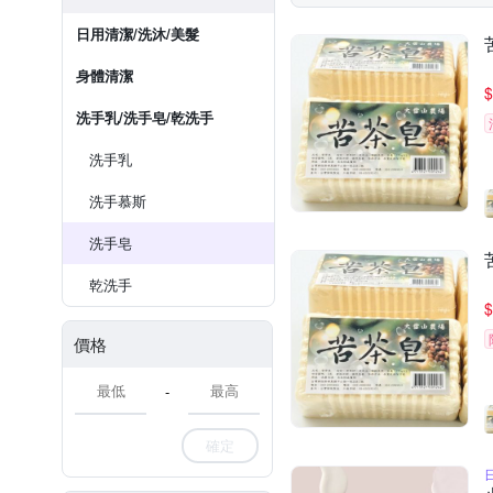
日用清潔/洗沐/美髮
身體清潔
$
洗手乳/洗手皂/乾洗手
洗手乳
洗手慕斯
洗手皂
乾洗手
$
價格
-
確定