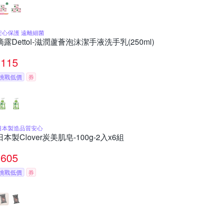
安心保護 遠離細菌
滴露Dettol-滋潤蘆薈泡沫潔手液洗手乳(250ml)
115
挑戰低價
券
日本製造品質安心
日本製Clover炭美肌皂-100g-2入x6組
605
挑戰低價
券