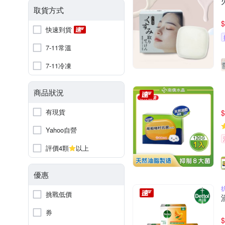
取貨方式
$
快速到貨
7-11常溫
7-11冷凍
商品狀況
有現貨
$
Yahoo自營
評價4顆
以上
優惠
挑戰低價
券
$