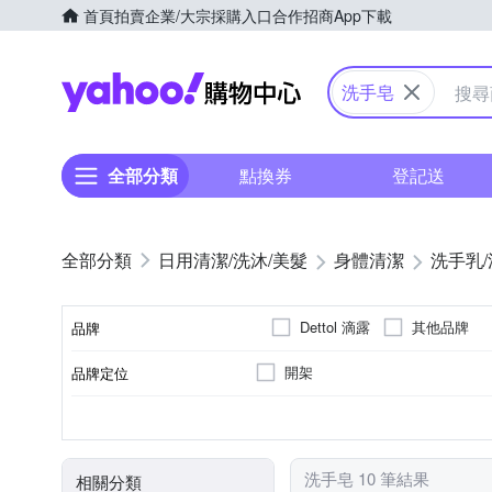
首頁
拍賣
企業/大宗採購入口
合作招商
App下載
Yahoo購物中心
洗手皂
全部分類
點換券
登記送
日用清潔/洗沐/美髮
身體清潔
洗手乳/
Dettol 滴露
其他品牌
品牌
開架
品牌定位
品牌名稱
大人
各種肌膚
香皂/藥皂/手工皂
身體保養
3年，依商品外包裝所標
手足保養
潔顏
-
適用對象
適用膚質
品類
適用部位
製造日期/有效日期
洗手皂 10 筆結果
相關分類