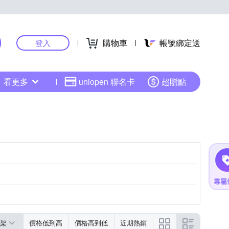
購物車
帳號綁定送
登入
看更多
uniopen 聯名卡
超贈點
示為主
依商品外包裝所標示為主
架
價格低到高
價格高到低
近期熱銷