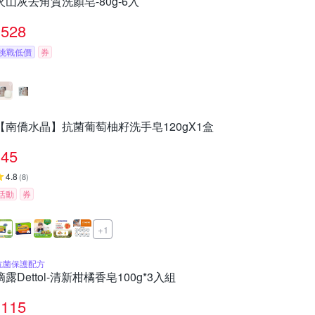
火山灰去角質洗顏皂-80g-6入
528
挑戰低價
券
【南僑水晶】抗菌葡萄柚籽洗手皂120gX1盒
45
4.8
(
8
)
活動
券
+1
抗菌保護配方
滴露Dettol-清新柑橘香皂100g*3入組
115