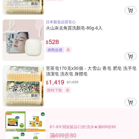
日本製造品質安心
火山灰去角質洗顏皂-80g-6入
528
$
挑戰低價
券
苦茶皂170克x30個 - 大雪山 香皂 肥皂 洗手皂
清潔皂 洗衣皂 身體皂
1,419
$
$
1,499
限時下殺
券
8/1-8/9 開架髮品/口腔/洗沐★滿699折80
滿699折80