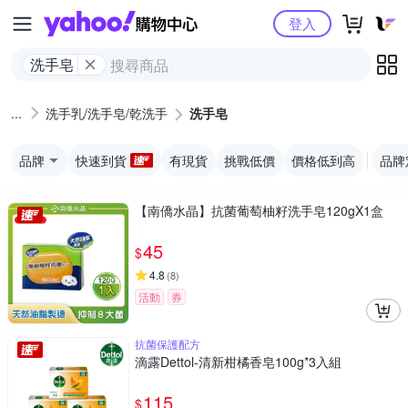
Yahoo購物中心
登入
洗手皂
洗手乳/洗手皂/乾洗手
洗手皂
品牌
快速到貨
有現貨
挑戰低價
價格低到高
品牌
【南僑水晶】抗菌葡萄柚籽洗手皂120gX1盒
45
$
4.8
(
8
)
活動
券
抗菌保護配方
滴露Dettol-清新柑橘香皂100g*3入組
115
$