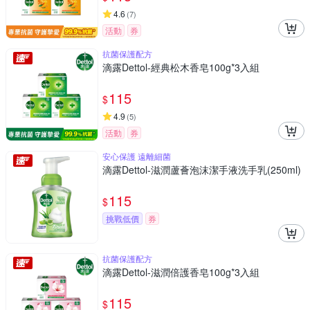
4.6
(
7
)
活動
券
抗菌保護配方
滴露Dettol-經典松木香皂100g*3入組
115
$
4.9
(
5
)
活動
券
安心保護 遠離細菌
滴露Dettol-滋潤蘆薈泡沫潔手液洗手乳(250ml)
115
$
挑戰低價
券
抗菌保護配方
滴露Dettol-滋潤倍護香皂100g*3入組
115
$