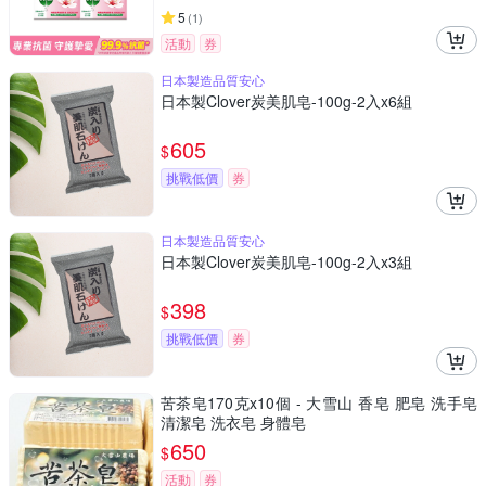
5
(
1
)
活動
券
日本製造品質安心
日本製Clover炭美肌皂-100g-2入x6組
605
$
挑戰低價
券
日本製造品質安心
日本製Clover炭美肌皂-100g-2入x3組
398
$
挑戰低價
券
苦茶皂170克x10個 - 大雪山 香皂 肥皂 洗手皂
清潔皂 洗衣皂 身體皂
650
$
活動
券