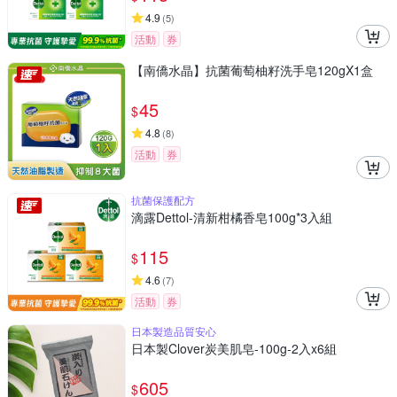
4.9
(
5
)
活動
券
【南僑水晶】抗菌葡萄柚籽洗手皂120gX1盒
45
$
4.8
(
8
)
活動
券
抗菌保護配方
滴露Dettol-清新柑橘香皂100g*3入組
115
$
4.6
(
7
)
活動
券
日本製造品質安心
日本製Clover炭美肌皂-100g-2入x6組
605
$