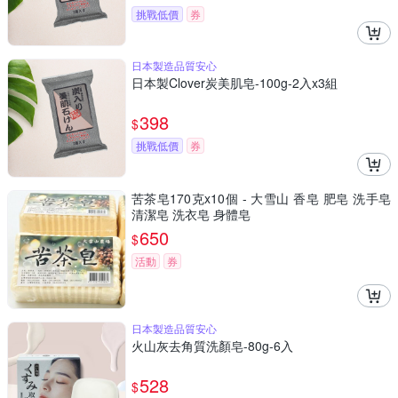
挑戰低價
券
日本製造品質安心
日本製Clover炭美肌皂-100g-2入x3組
398
$
挑戰低價
券
苦茶皂170克x10個 - 大雪山 香皂 肥皂 洗手皂
清潔皂 洗衣皂 身體皂
650
$
活動
券
日本製造品質安心
火山灰去角質洗顏皂-80g-6入
528
$