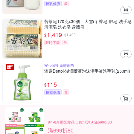
挑戰低價
券
苦茶皂170克x30個 - 大雪山 香皂 肥皂 洗手皂
清潔皂 洗衣皂 身體皂
1,419
$
$
1,499
限時下殺
券
安心保護 遠離細菌
滴露Dettol-滋潤蘆薈泡沫潔手液洗手乳(250ml)
115
$
挑戰低價
券
8/1-8/9 開架髮品/口腔/洗沐★滿699折80
滿699折80