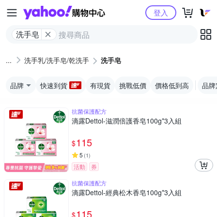
Yahoo購物中心
登入
洗手皂
洗手乳/洗手皂/乾洗手
洗手皂
品牌
快速到貨
有現貨
挑戰低價
價格低到高
品牌
抗菌保護配方
滴露Dettol-滋潤倍護香皂100g*3入組
115
$
5
(
1
)
活動
券
抗菌保護配方
滴露Dettol-經典松木香皂100g*3入組
115
$