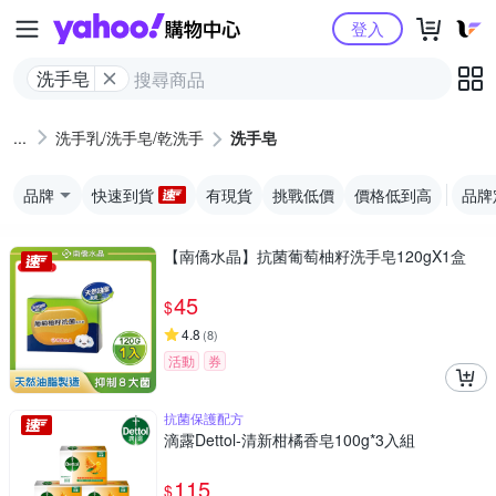
Yahoo購物中心
登入
洗手皂
洗手乳/洗手皂/乾洗手
洗手皂
品牌
快速到貨
有現貨
挑戰低價
價格低到高
品牌
【南僑水晶】抗菌葡萄柚籽洗手皂120gX1盒
45
$
4.8
(
8
)
活動
券
抗菌保護配方
滴露Dettol-清新柑橘香皂100g*3入組
115
$