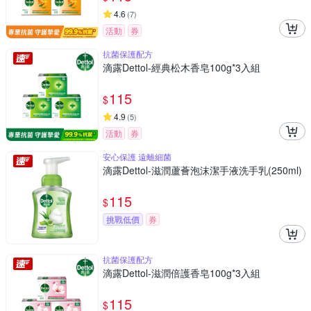
4.6
(
7
)
活動
券
抗菌保護配方
滴露Dettol-經典松木香皂100g*3入組
115
$
4.9
(
5
)
活動
券
安心保護 遠離細菌
滴露Dettol-滋潤蘆薈泡沫潔手液洗手乳(250ml)
115
$
挑戰低價
券
抗菌保護配方
滴露Dettol-滋潤倍護香皂100g*3入組
115
$