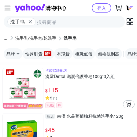
Yahoo購物中心
登入
洗手皂
洗手乳/洗手皂/乾洗手
洗手皂
品牌
快速到貨
有現貨
挑戰低價
價格低到高
品牌
抗菌保護配方
滴露Dettol-滋潤倍護香皂100g*3入組
115
$
5
(
1
)
活動
券
南僑 水晶葡萄柚籽抗菌洗手皂120g
商店
45
$