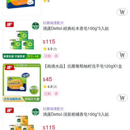
5
抗菌保護配方
滴露Dettol-經典松木香皂100g*3入組
115
$
4.9
(
5
)
活動
券
【南僑水晶】抗菌葡萄柚籽洗手皂120gX1盒
45
$
4.8
(
8
)
活動
券
抗菌保護配方
滴露Dettol-清新柑橘香皂100g*3入組
115
$