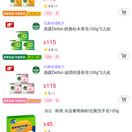
4.6
(
7
)
活動
券
抗菌保護配方
滴露Dettol-經典松木香皂100g*3入組
115
$
4.9
(
5
)
活動
券
抗菌保護配方
滴露Dettol-滋潤倍護香皂100g*3入組
115
$
5
(
1
)
活動
券
南僑 水晶葡萄柚籽抗菌洗手皂120g
商店
45
$
5