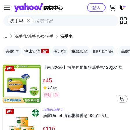
Yahoo購物中心
登入
洗手皂
洗手乳/洗手皂/乾洗手
洗手皂
品牌
快速到貨
有現貨
挑戰低價
價格低到高
品牌
【南僑水晶】抗菌葡萄柚籽洗手皂120gX1盒
45
$
4.8
(
8
)
活動
券
抗菌保護配方
滴露Dettol-清新柑橘香皂100g*3入組
115
$