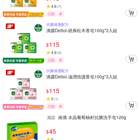
4.6
(
7
)
活動
券
抗菌保護配方
滴露Dettol-經典松木香皂100g*3入組
115
$
4.9
(
5
)
活動
券
抗菌保護配方
滴露Dettol-滋潤倍護香皂100g*3入組
115
$
5
(
1
)
活動
券
南僑 水晶葡萄柚籽抗菌洗手皂120g
商店
45
$
5