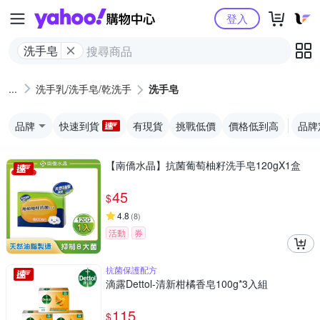
Yahoo購物中心
登入
洗手皂
洗手乳/洗手皂/乾洗手
洗手皂
品牌
快速到貨
有現貨
挑戰低價
價格低到高
品牌
【南僑水晶】抗菌葡萄柚籽洗手皂120gX1盒
45
$
4.8
(
8
)
活動
券
抗菌保護配方
滴露Dettol-清新柑橘香皂100g*3入組
115
$