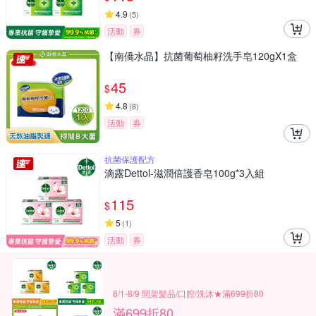
4.9
(
5
)
活動
券
【南僑水晶】抗菌葡萄柚籽洗手皂120gX1盒
45
$
4.8
(
8
)
活動
券
抗菌保護配方
滴露Dettol-滋潤倍護香皂100g*3入組
115
$
5
(
1
)
活動
券
8/1-8/9 開架髮品/口腔/洗沐★滿699折80
滿699折80