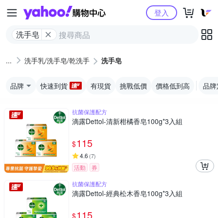
Yahoo購物中心
登入
洗手皂
洗手乳/洗手皂/乾洗手
洗手皂
品牌
快速到貨
有現貨
挑戰低價
價格低到高
品牌
抗菌保護配方
滴露Dettol-清新柑橘香皂100g*3入組
115
$
4.6
(
7
)
活動
券
抗菌保護配方
滴露Dettol-經典松木香皂100g*3入組
115
$